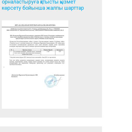
орналастыруға қатысты қызмет
көрсету бойынша жалпы шарттар