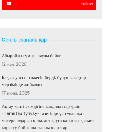
Follow
Соңғы жаңалықтар
Абыройлы ғұмыр, аяулы бейне
12 мая, 2026
Бақылау өз нәтижесін берді: бұзушылықтар
мерзімінде жойылды
17 июня, 2025
Ақтау кенті әкімдігіне кандидаттар үшін
«Temirtau tynysy» газетінде үгіт-насихат
материалдарын орналастыруға қатысты қызмет
көрсету бойынша жалпы шарттар