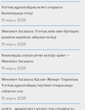
Ұлттық құрылтайдың келесі отырысы
Қызылордада өтеді
15 марта, 2025
Мемлекет басшысы: Ұлттық киім кию біртіндеп
қалыпты көрініске айналып келеді
15 марта, 2025
Көшелердің атауын ретке келтіру қажет –
Мемлекет басшысы
15 марта, 2025
Мемлекет басшысы Қасым-Жомарт Тоқаевтың
Ұлттық құрылтайдың төртінші отырысында
сөйлеген сөзі
15 марта, 2025
ӘДЕП ЖӨНІНДЕГІ КЕҢЕСТІҢ ОТЫРЫСЫ