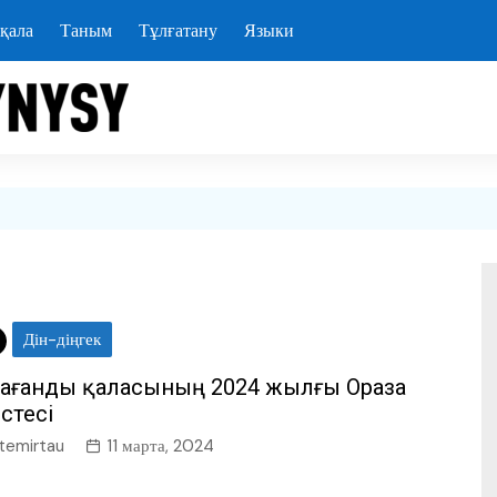
қала
Таным
Тұлғатану
Языки
Дін-діңгек
арағанды қаласының 2024 жылғы Ораза
стесі
temirtau
11 марта, 2024