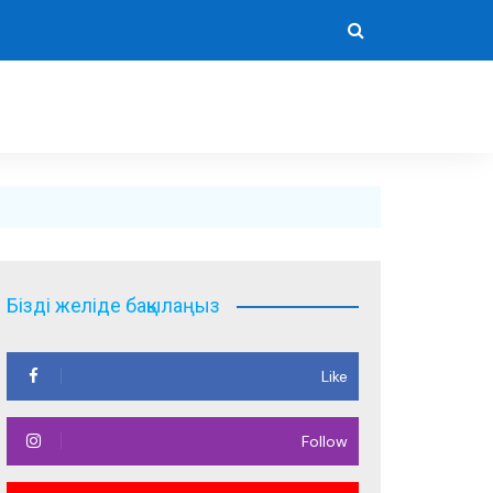
Бізді желіде бақылаңыз
Like
Follow