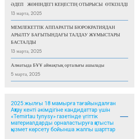
ӘДЕП ЖӨНІНДЕГІ КЕҢЕСТІҢ ОТЫРЫСЫ ӨТКІЗІЛДІ
13 марта, 2025
МЕМЛЕКЕТТІК АППАРАТТЫ БЮРОКРАТИЯДАН
АРЫЛТУ БАҒЫТЫНДАҒЫ ТАЛДАУ ЖҰМЫСТАРЫ
БАСТАЛДЫ
13 марта, 2025
Алматыда БҰҰ аймақтық орталығы ашылады
5 марта, 2025
2025 жылғы 18 мамырға тағайындалған
Ақтау кенті әкімдігіне кандидаттар үшін
«Temirtau tynysy» газетінде үгіттік
материалдарды орналастыруға қатысты
қызмет көрсету бойынша жалпы шарттар