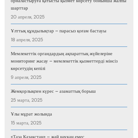
орналастыруға қатысты қызмет көрсету бойынша жалпы
шарттар
20 апреля, 2025
Ұлттық құндылықтар – парасыз қоғам бастауы
18 апреля, 2025
Мемлекеттік органдардың ақпараттық жүйелеріне
мониторинг жасау – мемлекеттік қызметтерді мінсіз
көрсетудің кепілі
9 апреля, 2025
Жемқорлықпен күрес – азаматтық борыш
25 марта, 2025
Ұлы мұрат жолында
15 марта, 2025
«Таза Қазақстан» – жай науқан емес