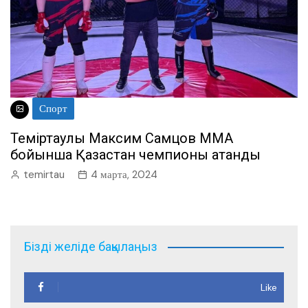
Спорт
Теміртаулық Максим Самцов ММА
бойынша Қазақстан чемпионы атанды
temirtau
4 марта, 2024
Бізді желіде бақылаңыз
Like