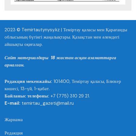
2023 © Temirtautynysy.kz | Теміртау қаласы мен Қарағанды
облысының бүгінгі жаңалықтары. Қазақстан мен әлемдегі
айшықты оқиғалар.
Сайт материалдары 18 жастан асқан азаматтарға
арналған.
Редакция мекенжайы:
101400, Теміртау қаласы, Блюхер
көшесі, 13-үй, 1-қабат.
Байланыс телефоны:
+7 (775) 310 29 21.
E-mail:
temirtau_gazeti@mail.ru
Жарнама
Редакция