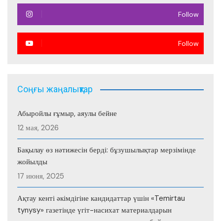
Follow
Follow
Соңғы жаңалықтар
Абыройлы ғұмыр, аяулы бейне
12 мая, 2026
Бақылау өз нәтижесін берді: бұзушылықтар мерзімінде
жойылды
17 июня, 2025
Ақтау кенті әкімдігіне кандидаттар үшін «Temirtau
tynysy» газетінде үгіт-насихат материалдарын