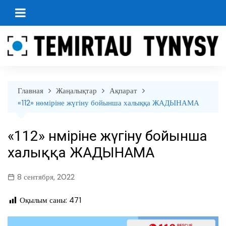
перейти
к
содержанию
Главная
Жаңалықтар
Ақпарат
«112» нөміріне жүгіну бойынша халыққа ЖАДЫНАМА
«112» нөміріне жүгіну бойынша
халыққа ЖАДЫНАМА
8 сентября, 2022
Оқылым саны:
471