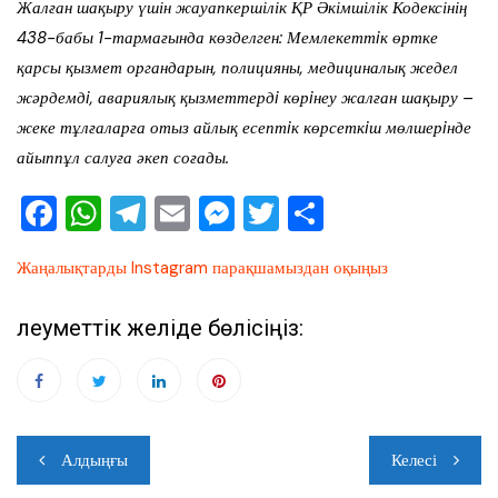
Жалған шақыру үшін жауапкершілік ҚР Әкімшілік Кодексінің
438-бабы 1-тармағында көзделген: Мемлекеттiк өртке
қарсы қызмет органдарын, полицияны, медициналық жедел
жәрдемдi, авариялық қызметтердi көрiнеу жалған шақыру –
жеке тұлғаларға отыз айлық есептiк көрсеткiш мөлшерiнде
айыппұл салуға әкеп соғады.
F
W
T
E
M
T
О
a
h
el
m
e
wi
тп
Жаңалықтарды Instagram парақшамыздан оқыңыз
c
at
e
ai
ss
tt
ра
e
s
gr
l
e
er
ви
Әлеуметтік желіде бөлісіңіз:
b
A
a
n
ть
o
p
m
g
o
p
er
Навигация
k
Алдыңғы
Келесі
по