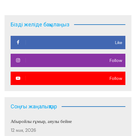
записям
Бізді желіде бақылаңыз
Like
Follow
Follow
Соңғы жаңалықтар
Абыройлы ғұмыр, аяулы бейне
12 мая, 2026