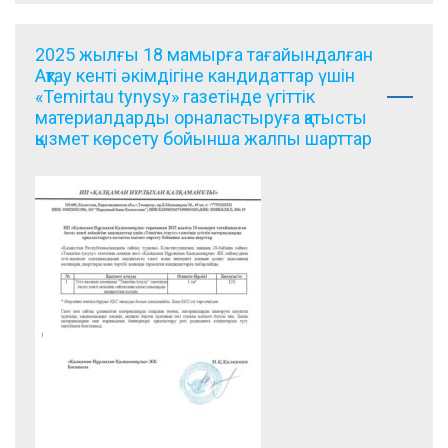
2025 жылғы 18 мамырға тағайындалған
Ақтау кенті әкімдігіне кандидаттар үшін
«Temirtau tynysy» газетінде үгіттік
материалдарды орналастыруға қатысты
қызмет көрсету бойынша жалпы шарттар