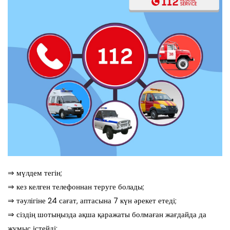
⇒ мүлдем тегін;
⇒ кез келген телефоннан теруге болады;
⇒ тәулігіне 24 сағат, аптасына 7 күн әрекет етеді;
⇒ сіздің шотыңызда ақша қаражаты болмаған жағдайда да
жұмыс істейді;