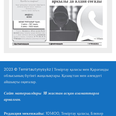
2023 © Temirtautynysy.kz | Теміртау қаласы мен Қарағанды
облысының бүгінгі жаңалықтары. Қазақстан мен әлемдегі
айшықты оқиғалар.
Сайт материалдары 18 жастан асқан азаматтарға
арналған.
Редакция мекенжайы:
101400, Теміртау қаласы, Блюхер