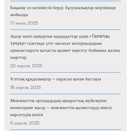
Бақылау өз нәтижесін берді: бұзушылықтар мерзімінде
жойылды
17 июня, 2025
Ақтау кенті әкімдігіне кандидаттар үшін «Temirtau
tynysy» газетінде үгіт-насихат материалдарын
орналастыруға қатысты қызмет көрсету бойынша жалпы
шарттар
20 апреля, 2025
Ұлттық құндылықтар – парасыз қоғам бастауы
18 апреля, 2025
Мемлекеттік органдардың ақпараттық жүйелеріне
мониторинг жасау – мемлекеттік қызметтерді мінсіз
көрсетудің кепілі
9 апреля, 2025