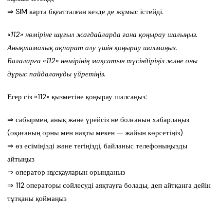
⇒ SIM карта бқғатталған кезде де жұмыс істейді.
«112» нөміріне шұғыл жағдайларда ғана қоңырау шалыңыз.
Анықтамалық ақпарат алу үшін қоңырау шалмаңыз.
Балаларға «112» нөмірінің мақсатын түсіндіріңіз және оны
дұрыс пайдалануды үйретіңіз.
Егер сіз «112» қызметіне қоңырау шалсаңыз:
⇒ сабырмен, анық және үрейсіз не болғанын хабарлаңыз
(оқиғаның орны мен нақты мекен — жайын көрсетіңіз)
⇒ өз есіміңізді және тегіңізді, байланыс телефоныңызды
айтыңыз
⇒ оператор нұсқауларын орындаңыз
⇒ 112 операторы сөйлесуді аяқтауға болады, деп айтқанға дейін
тұтқаны қоймаңыз