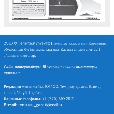
2023 © Temirtautynysy.kz | Теміртау қаласы мен Қарағанды
облысының бүгінгі жаңалықтары. Қазақстан мен әлемдегі
айшықты оқиғалар.
Сайт материалдары 18 жастан асқан азаматтарға
арналған.
Редакция мекенжайы:
101400, Теміртау қаласы, Блюхер
көшесі, 13-үй, 1-қабат.
Байланыс телефоны:
+7 (775) 310 29 21.
E-mail:
temirtau_gazeti@mail.ru