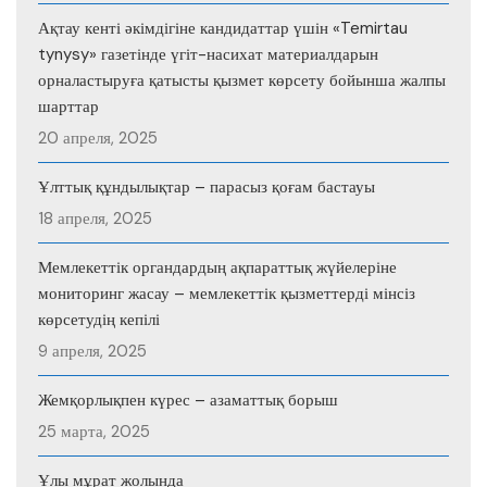
Ақтау кенті әкімдігіне кандидаттар үшін «Temirtau
tynysy» газетінде үгіт-насихат материалдарын
орналастыруға қатысты қызмет көрсету бойынша жалпы
шарттар
20 апреля, 2025
Ұлттық құндылықтар – парасыз қоғам бастауы
18 апреля, 2025
Мемлекеттік органдардың ақпараттық жүйелеріне
мониторинг жасау – мемлекеттік қызметтерді мінсіз
көрсетудің кепілі
9 апреля, 2025
Жемқорлықпен күрес – азаматтық борыш
25 марта, 2025
Ұлы мұрат жолында