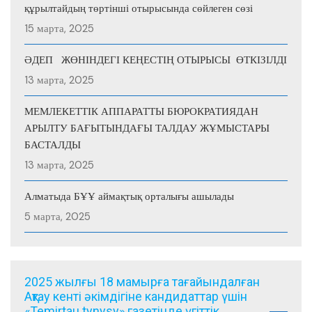
құрылтайдың төртінші отырысында сөйлеген сөзі
15 марта, 2025
ӘДЕП ЖӨНІНДЕГІ КЕҢЕСТІҢ ОТЫРЫСЫ ӨТКІЗІЛДІ
13 марта, 2025
МЕМЛЕКЕТТІК АППАРАТТЫ БЮРОКРАТИЯДАН
АРЫЛТУ БАҒЫТЫНДАҒЫ ТАЛДАУ ЖҰМЫСТАРЫ
БАСТАЛДЫ
13 марта, 2025
Алматыда БҰҰ аймақтық орталығы ашылады
5 марта, 2025
2025 жылғы 18 мамырға тағайындалған
Ақтау кенті әкімдігіне кандидаттар үшін
«Temirtau tynysy» газетінде үгіттік