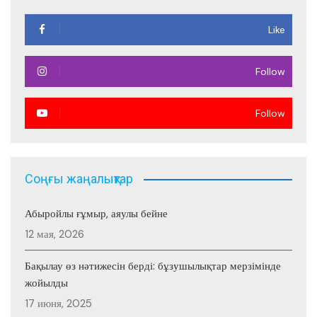
Like
Follow
Follow
Соңғы жаңалықтар
Абыройлы ғұмыр, аяулы бейне
12 мая, 2026
Бақылау өз нәтижесін берді: бұзушылықтар мерзімінде
жойылды
17 июня, 2025