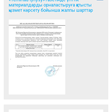
материалдарды орналастыруға қатысты
қызмет көрсету бойынша жалпы шарттар