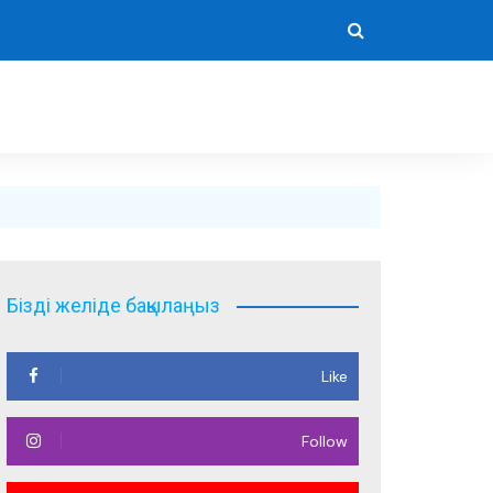
Бізді желіде бақылаңыз
Like
Follow