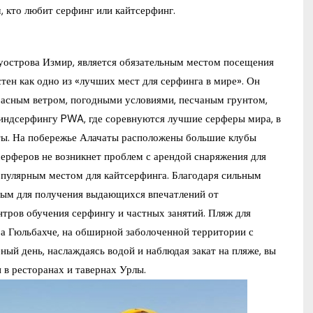
, кто любит серфинг или кайтсерфинг.
уострова Измир, является обязательным местом посещения
тен как одно из «лучших мест для серфинга в мире». Он
расным ветром, погодными условиями, песчаным грунтом,
индсерфингу PWA, где соревнуются лучшие серферы мира, в
ты. На побережье Алачаты расположены большие клубы
ерферов не возникнет проблем с арендой снаряжения для
популярным местом для кайтсерфинга. Благодаря сильным
мым для получения выдающихся впечатлений от
нтров обучения серфингу и частных занятий. Пляж для
ра Гюльбахче, на обширной заболоченной территории с
ый день, наслаждаясь водой и наблюдая закат на пляже, вы
в ресторанах и тавернах Урлы.