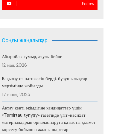
Follow
Соңғы жаңалықтар
Абыройлы ғұмыр, аяулы бейне
12 мая, 2026
Бақылау өз нәтижесін берді: бұзушылықтар
мерзімінде жойылды
17 июня, 2025
Ақтау кенті әкімдігіне кандидаттар үшін
«Temirtau tynysy» газетінде үгіт-насихат
материалдарын орналастыруға қатысты қызмет
көрсету бойынша жалпы шарттар