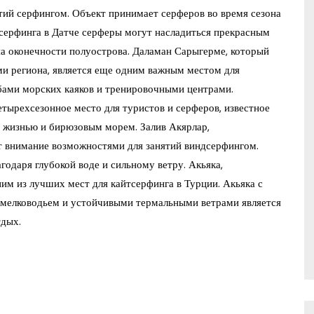
ятий серфингом. Объект принимает серферов во время сезона
е серфинга в Датче серферы могут насладиться прекрасным
на оконечности полуострова. Даламан Сарыгерме, который
ми региона, является еще одним важным местом для
убами морских каяков и тренировочными центрами.
тырехсезонное место для туристов и серферов, известное
 жизнью и бирюзовым морем. Залив Акярлар,
ет внимание возможностями для занятий виндсерфингом.
годаря глубокой воде и сильному ветру. Акьяка,
ним из лучших мест для кайтсерфинга в Турции. Акьяка с
 мелководьем и устойчивыми термальными ветрами является
тдых.