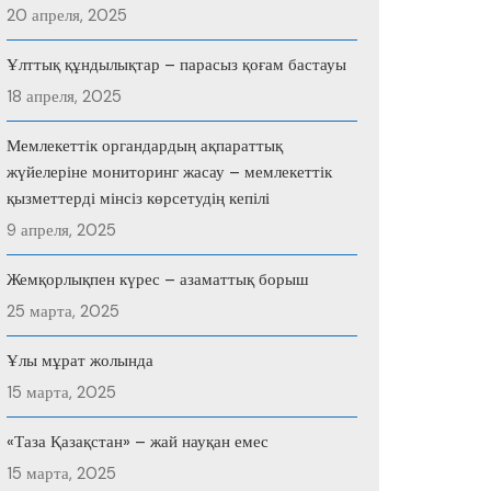
20 апреля, 2025
Ұлттық құндылықтар – парасыз қоғам бастауы
18 апреля, 2025
Мемлекеттік органдардың ақпараттық
жүйелеріне мониторинг жасау – мемлекеттік
қызметтерді мінсіз көрсетудің кепілі
9 апреля, 2025
Жемқорлықпен күрес – азаматтық борыш
25 марта, 2025
Ұлы мұрат жолында
15 марта, 2025
«Таза Қазақстан» – жай науқан емес
15 марта, 2025