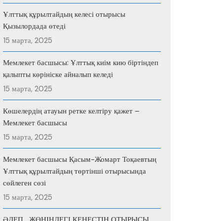
Ұлттық құрылтайдың келесі отырысы
Қызылордада өтеді
15 марта, 2025
Мемлекет басшысы: Ұлттық киім кию біртіндеп
қалыпты көрініске айналып келеді
15 марта, 2025
Көшелердің атауын ретке келтіру қажет –
Мемлекет басшысы
15 марта, 2025
Мемлекет басшысы Қасым-Жомарт Тоқаевтың
Ұлттық құрылтайдың төртінші отырысында
сөйлеген сөзі
15 марта, 2025
ӘДЕП ЖӨНІНДЕГІ КЕҢЕСТІҢ ОТЫРЫСЫ