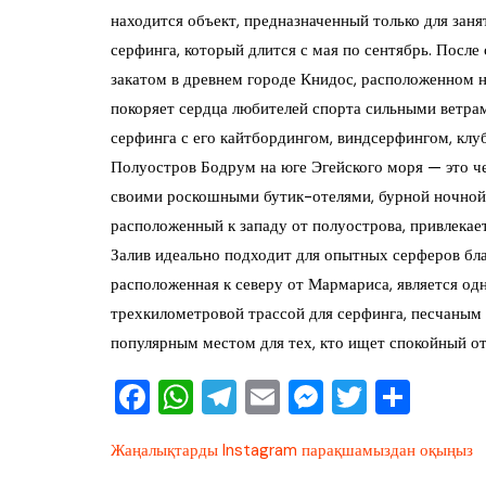
находится объект, предназначенный только для зан
серфинга, который длится с мая по сентябрь. Посл
закатом в древнем городе Книдос, расположенном 
покоряет сердца любителей спорта сильными ветра
серфинга с его кайтбордингом, виндсерфингом, кл
Полуостров Бодрум на юге Эгейского моря — это че
своими роскошными бутик-отелями, бурной ночной
расположенный к западу от полуострова, привлека
Залив идеально подходит для опытных серферов бла
расположенная к северу от Мармариса, является од
трехкилометровой трассой для серфинга, песчаным
популярным местом для тех, кто ищет спокойный о
F
W
T
E
M
T
О
a
h
el
m
e
wi
тп
Жаңалықтарды Instagram парақшамыздан оқыңыз
c
at
e
ai
ss
tt
ра