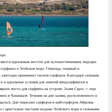
море
является идеальным местом для путешественников, ищущих
серфинга в Эгейском море. Гёкчеада, «первый и
а, ежегодно принимает тысячи серферов. Благодаря сильным
га и идеальные условия для занятий виндсерфингом в
рное место для серфинга на острове. Залив Сарос — еще
нга в Чанаккале. Течения на дне залива, расположенного в
щаться. Для тюркских серферов и кайтсерферов Айвалык
н с кристально чистыми водами Эгейского моря и сильными