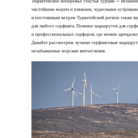
Тюркегейское побережье счастья Турции — незамен
чистейшим морем и пляжами, чудесными островами,
и постоянным ветрам Туркегейский регион также яв
для любого серфинга. Помимо маршрутов для серфи
и профессиональных серферов, где можно арендоват
Давайте рассмотрим лучшие серфинговые маршруты
незабываемые морские впечатления.