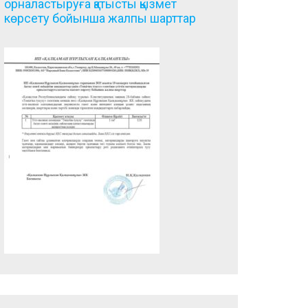
орналастыруға қатысты қызмет
көрсету бойынша жалпы шарттар