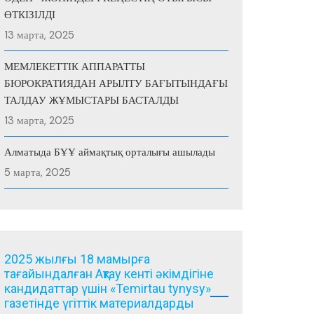
ӨТКІЗІЛДІ
13 марта, 2025
МЕМЛЕКЕТТІК АППАРАТТЫ
БЮРОКРАТИЯДАН АРЫЛТУ БАҒЫТЫНДАҒЫ
ТАЛДАУ ЖҰМЫСТАРЫ БАСТАЛДЫ
13 марта, 2025
Алматыда БҰҰ аймақтық орталығы ашылады
5 марта, 2025
2025 жылғы 18 мамырға
тағайындалған Ақтау кенті әкімдігіне
кандидаттар үшін «Temirtau tynysy»
газетінде үгіттік материалдарды