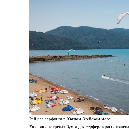
Рай для серфинга в Южном Эгейском море
Еще одна ветреная бухта для серферов расположен