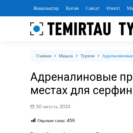
перейти
Жаңалықтар
Қоғам
Саясат
Өзекті
Ма
к
содержанию
Главная
Мақала
Туризм
Адреналиновые 
Адреналиновые пр
местах для серфин
30 августа, 2023
Оқылым саны:
459