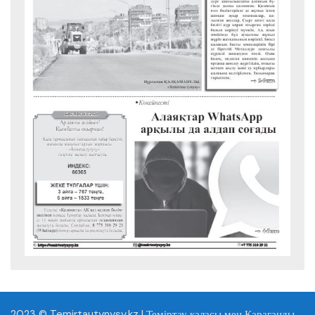
2023 © Temirtautynysy.kz | Теміртау қаласы мен Қарағанды