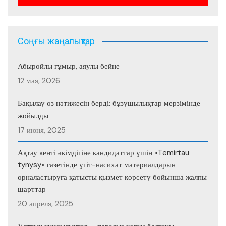
Соңғы жаңалықтар
Абыройлы ғұмыр, аяулы бейне
12 мая, 2026
Бақылау өз нәтижесін берді: бұзушылықтар мерзімінде
жойылды
17 июня, 2025
Ақтау кенті әкімдігіне кандидаттар үшін «Temirtau
tynysy» газетінде үгіт-насихат материалдарын
орналастыруға қатысты қызмет көрсету бойынша жалпы
шарттар
20 апреля, 2025