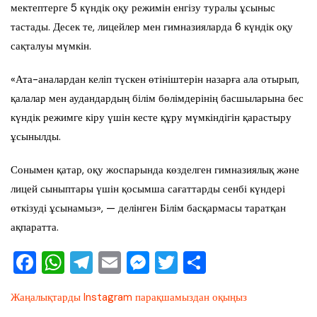
мектептерге 5 күндік оқу режимін енгізу туралы ұсыныс
тастады. Десек те, лицейлер мен гимназияларда 6 күндік оқу
сақталуы мүмкін.
«Ата-аналардан келіп түскен өтініштерін назарға ала отырып,
қалалар мен аудандардың білім бөлімдерінің басшыларына бес
күндік режимге кіру үшін кесте құру мүмкіндігін қарастыру
ұсынылды.
Сонымен қатар, оқу жоспарында көзделген гимназиялық және
лицей сыныптары үшін қосымша сағаттарды сенбі күндері
өткізуді ұсынамыз», — делінген Білім басқармасы таратқан
ақпаратта.
F
W
T
E
M
T
О
a
h
el
m
e
wi
тп
Жаңалықтарды Instagram парақшамыздан оқыңыз
c
at
e
ai
ss
tt
ра