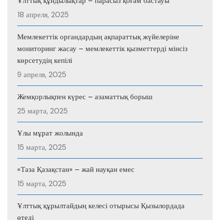
Ұлттық құндылықтар – парасыз қоғам бастауы
18 апреля, 2025
Мемлекеттік органдардың ақпараттық жүйелеріне
мониторинг жасау – мемлекеттік қызметтерді мінсіз
көрсетудің кепілі
9 апреля, 2025
Жемқорлықпен күрес – азаматтық борыш
25 марта, 2025
Ұлы мұрат жолында
15 марта, 2025
«Таза Қазақстан» – жай науқан емес
15 марта, 2025
Ұлттық құрылтайдың келесі отырысы Қызылордада
өтеді