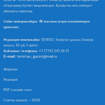
облысының бүгінгі жаңалықтары. Қазақстан мен әлемдегі
айшықты оқиғалар.
Сайт материалдары 18 жастан асқан азаматтарға
арналған.
Редакция мекенжайы:
101400, Теміртау қаласы, Блюхер
көшесі, 13-үй, 1-қабат.
Байланыс телефоны:
+7 (775) 310 29 21.
E-mail:
temirtau_gazeti@mail.ru
Жарнама
Редакция
PDF | онлайн газет
Газетке жазылу – 2023