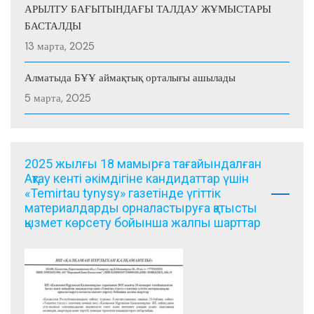
АРЫЛТУ БАҒЫТЫНДАҒЫ ТАЛДАУ ЖҰМЫСТАРЫ
БАСТАЛДЫ
13 марта, 2025
Алматыда БҰҰ аймақтық орталығы ашылады
5 марта, 2025
2025 жылғы 18 мамырға тағайындалған
Ақтау кенті әкімдігіне кандидаттар үшін
«Temirtau tynysy» газетінде үгіттік
материалдарды орналастыруға қатысты
қызмет көрсету бойынша жалпы шарттар