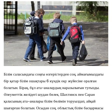
Білім саласындағы соңғы өзгерістерден соң, аймағымыздағы
бір қатар білім ошақтары 6 күндік оқу жүйесіне оралған
болатын. Бірақ, бұл ата-аналардың наразылығын туғызды.
Әлеуметтік желідегі шудан бөлек, Шахтинск пен Саран
қаласының ата-аналары білім бөлімін торуылдап, айқай
шығарған болатын. Осыдан соң, облыстық білім басқармасы