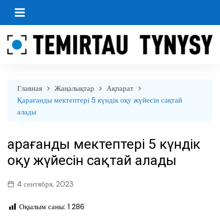
перейти
к
содержанию
Главная
Жаңалықтар
Ақпарат
Қарағанды мектептері 5 күндік оқу жүйесін сақтай
алады
Қарағанды мектептері 5 күндік
оқу жүйесін сақтай алады
4 сентября, 2023
Оқылым саны:
1 286