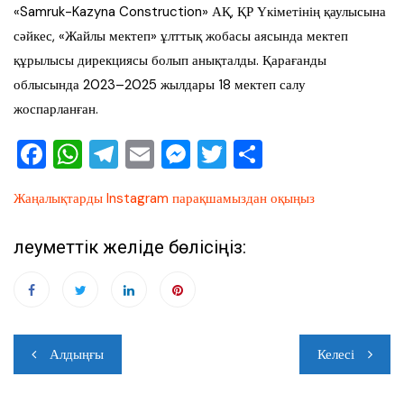
«Samruk-Kazyna Construction» АҚ, ҚР Үкіметінің қаулысына
сәйкес, «Жайлы мектеп» ұлттық жобасы аясында мектеп
құрылысы дирекциясы болып анықталды. Қарағанды
облысында 2023–2025 жылдары 18 мектеп салу
жоспарланған.
F
W
T
E
M
T
О
a
h
el
m
e
wi
тп
Жаңалықтарды Instagram парақшамыздан оқыңыз
c
at
e
ai
ss
tt
ра
e
s
gr
l
e
er
ви
Әлеуметтік желіде бөлісіңіз:
b
A
a
n
ть
o
p
m
g
o
p
er
Навигация
k
Алдыңғы
Келесі
по