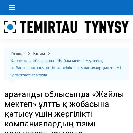
перейти
к
содержанию
Главная
Қоғам
Қарағанды облысында «Жайлы мектеп» ұлттық
жобасына қатысу үшін жергілікті компаниялардың тізімі
қалыптастырылуда
Қарағанды облысында «Жайлы
мектеп» ұлттық жобасына
қатысу үшін жергілікті
компаниялардың тізімі