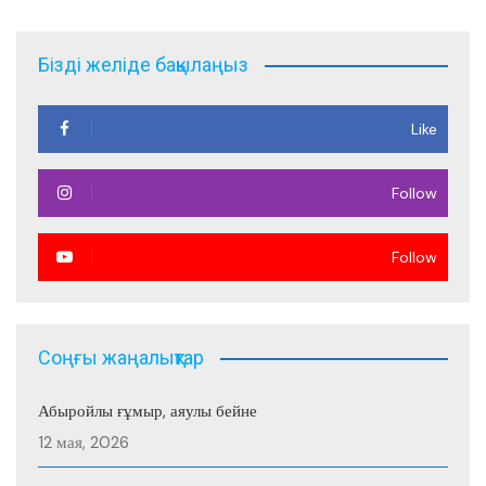
записям
Бізді желіде бақылаңыз
Like
Follow
Follow
Соңғы жаңалықтар
Абыройлы ғұмыр, аяулы бейне
12 мая, 2026