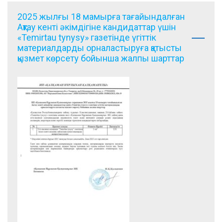
2025 жылғы 18 мамырға тағайындалған
Ақтау кенті әкімдігіне кандидаттар үшін
«Temirtau tynysy» газетінде үгіттік
материалдарды орналастыруға қатысты
қызмет көрсету бойынша жалпы шарттар