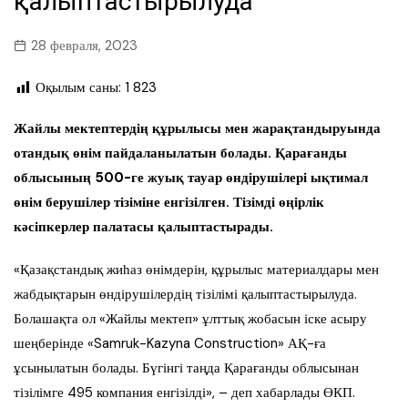
қалыптастырылуда
28 февраля, 2023
Оқылым саны:
1 823
Жайлы мектептердің құрылысы мен жарақтандыруында
отандық өнім пайдаланылатын болады. Қарағанды
облысының 500-ге жуық тауар өндірушілері ықтимал
өнім берушілер тізіміне енгізілген. Тізімді өңірлік
кәсіпкерлер палатасы қалыптастырады.
«Қазақстандық жиһаз өнімдерін, құрылыс материалдары мен
жабдықтарын өндірушілердің тізілімі қалыптастырылуда.
Болашақта ол «Жайлы мектеп» ұлттық жобасын іске асыру
шеңберінде «Samruk-Kazyna Construction» АҚ-ға
ұсынылатын болады. Бүгінгі таңда Қарағанды облысынан
тізілімге 495 компания енгізілді», – деп хабарлады ӨКП.