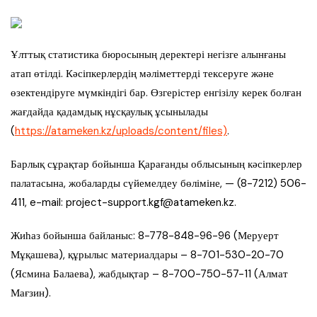
Ұлттық статистика бюросының деректері негізге алынғаны
атап өтілді. Кәсіпкерлердің мәліметтерді тексеруге және
өзектендіруге мүмкіндігі бар. Өзгерістер енгізілу керек болған
жағдайда қадамдық нұсқаулық ұсынылады
(
https://atameken.kz/uploads/content/files)
.
Барлық сұрақтар бойынша Қарағанды облысының кәсіпкерлер
палатасына, жобаларды сүйемелдеу бөліміне, — (8-7212) 506-
411, e-mail: project-support.kgf@atameken.kz.
Жиһаз бойынша байланыс: 8-778-848-96-96 (Меруерт
Мұқашева), құрылыс материалдары – 8-701-530-20-70
(Ясмина Балаева), жабдықтар – 8-700-750-57-11 (Алмат
Мағзин).