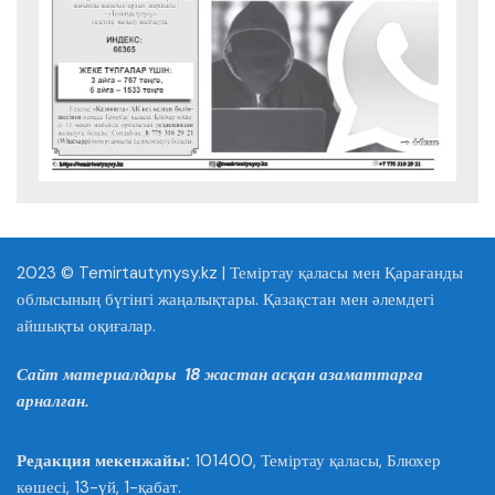
2023 © Temirtautynysy.kz | Теміртау қаласы мен Қарағанды
облысының бүгінгі жаңалықтары. Қазақстан мен әлемдегі
айшықты оқиғалар.
Сайт материалдары 18 жастан асқан азаматтарға
арналған.
Редакция мекенжайы:
101400, Теміртау қаласы, Блюхер
көшесі, 13-үй, 1-қабат.