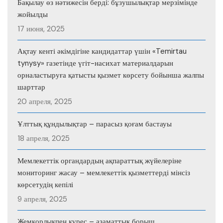
Бақылау өз нәтижесін берді: бұзушылықтар мерзімінде
жойылды
17 июня, 2025
Ақтау кенті әкімдігіне кандидаттар үшін «Temirtau
tynysy» газетінде үгіт-насихат материалдарын
орналастыруға қатысты қызмет көрсету бойынша жалпы
шарттар
20 апреля, 2025
Ұлттық құндылықтар – парасыз қоғам бастауы
18 апреля, 2025
Мемлекеттік органдардың ақпараттық жүйелеріне
мониторинг жасау – мемлекеттік қызметтерді мінсіз
көрсетудің кепілі
9 апреля, 2025
Жемқорлықпен күрес – азаматтық борыш