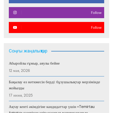
Follow
Follow
Соңғы жаңалықтар
Абыройлы ғұмыр, аяулы бейне
12 мая, 2026
Бақылау өз нәтижесін берді: бұзушылықтар мерзімінде
жойылды
17 июня, 2025
Ақтау кенті әкімдігіне кандидаттар үшін «Temirtau
tynysy» газетінде үгіт-насихат материалдарын