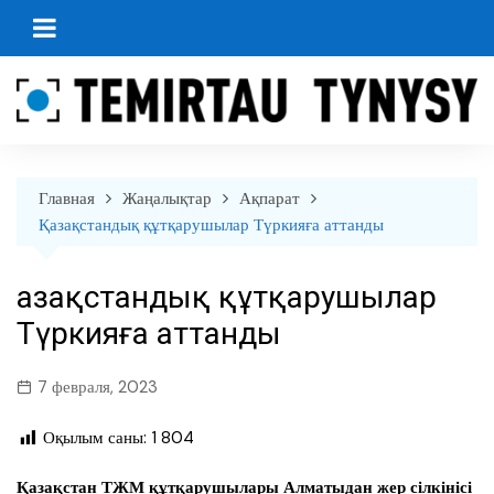
перейти
к
содержанию
Главная
Жаңалықтар
Ақпарат
Қазақстандық құтқарушылар Түркияға аттанды
Қазақстандық құтқарушылар
Түркияға аттанды
7 февраля, 2023
Оқылым саны:
1 804
Қазақстан ТЖМ құтқарушылары Алматыдан жер сілкінісі