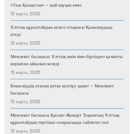
«Таза Қазақстан» – жай науқан емес
15 марта, 2025
Ұлттық құрылтайдың келесі отырысы Қызылордада
өтеді
15 марта, 2025
Мемлекет басшысы: Ұлттық киім кию біртіндеп қалыпты
көрініске айналып келеді
15 марта, 2025
Көшелердің атауын ретке келтіру қажет – Мемлекет
басшысы
15 марта, 2025
Мемлекет басшысы Қасым-Жомарт Тоқаевтың Ұлттық
құрылтайдың төртінші отырысында сөйлеген сөзі
15 марта, 2025