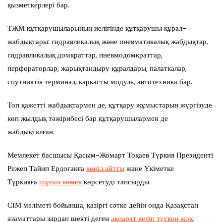
қызметкерлері бар.
ТЖМ құтқарушыларының иелігінде құтқарушы құрал-
жабдықтары: гидравликалық және пневматикалық жабдықтар,
гидравликалық домкраттар, пневмодомкраттар,
перфораторлар, жарықтандыру құралдары, палаткалар,
спутниктік терминал, каркасты модуль, автотехника бар.
Топ қажетті жабдықтармен де, құтқару жұмыстарын жүргізуде
көп жылдық тәжірибесі бар құтқарушылармен де
жабдықталған.
Мемлекет басшысы Қасым-Жомарт Тоқаев Түркия Президенті
Режеп Тайип Ердоғанға
көңіл айтты
және Үкіметке
Түркияға
шұғыл көмек
көрсетуді тапсырды.
СІМ мәліметі бойынша, қазіргі сәтке дейін онда Қазақстан
азаматтары зардап шекті деген
ақпарат келіп түскен жоқ.