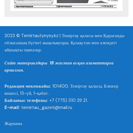
2023 © Temirtautynysy.kz | Теміртау қаласы мен Қарағанды
облысының бүгінгі жаңалықтары. Қазақстан мен әлемдегі
айшықты оқиғалар.
Сайт материалдары 18 жастан асқан азаматтарға
арналған.
Редакция мекенжайы:
101400, Теміртау қаласы, Блюхер
көшесі, 13-үй, 1-қабат.
Байланыс телефоны:
+7 (775) 310 29 21.
E-mail:
temirtau_gazeti@mail.ru
Жарнама