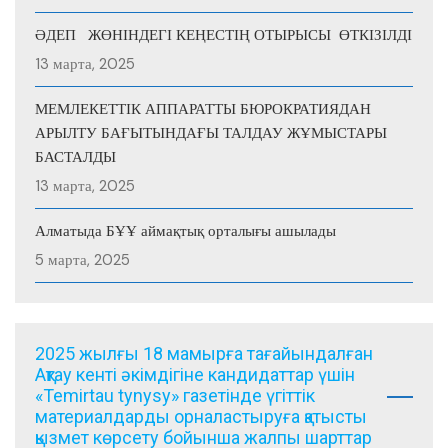
ӘДЕП ЖӨНІНДЕГІ КЕҢЕСТІҢ ОТЫРЫСЫ ӨТКІЗІЛДІ
13 марта, 2025
МЕМЛЕКЕТТІК АППАРАТТЫ БЮРОКРАТИЯДАН
АРЫЛТУ БАҒЫТЫНДАҒЫ ТАЛДАУ ЖҰМЫСТАРЫ
БАСТАЛДЫ
13 марта, 2025
Алматыда БҰҰ аймақтық орталығы ашылады
5 марта, 2025
2025 жылғы 18 мамырға тағайындалған
Ақтау кенті әкімдігіне кандидаттар үшін
«Temirtau tynysy» газетінде үгіттік
материалдарды орналастыруға қатысты
қызмет көрсету бойынша жалпы шарттар