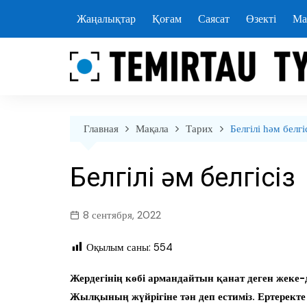
перейти
Жаңалықтар
Қоғам
Саясат
Өзекті
Ма
к
содержанию
Главная
Мақала
Тарих
Белгілі һәм бе
Белгілі һәм белгіс
8 сентября, 2022
Оқылым саны:
554
Жердегінің көбі армандайтын қанат деген жеке-
Жылқының жүйрігіне тән деп естиміз. Ертерект