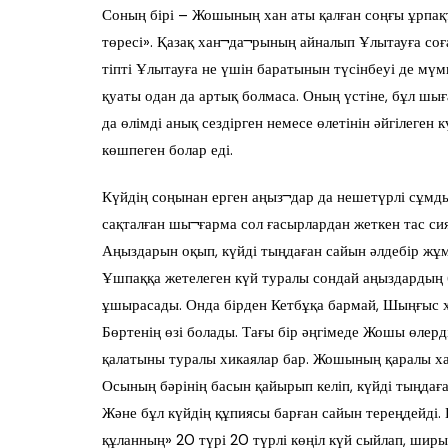
Соның бірі – Жошының хан аты қалған соңғы ұрпа
төресі». Қазақ хан¬да¬рының айналып Ұлытауға соға
тіпті Ұлытауға не үшін баратынын түсінбеуі де мүмк
қуаты одан да артық болмаса. Оның үстіне, бұл ш
да өлімді анық сездірген немесе өлетінін әйгілеген 
көшпеген болар еді.
Күйдің соңынан ерген аңыз¬дар да нешетүрлі сұмдық
сақталған шы¬ғарма сол ғасырлардан жеткен тас си
Аңыздарын оқып, күйді тыңдаған сайын әлдебір жұ
Ұшпаққа жетелеген күй туралы сондай аңыздардың 
ұшырасады. Онда бірден Кетбұқа бармай, Шыңғыс х
Бөртенің өзі болады. Тағы бір әңгімеде Жошы өлерд
қалатыны туралы хикаялар бар. Жошының қаралы хаб
Осының бәрінің басын қайырып келіп, күйді тыңдаға
Және бұл күйдің құпиясы барған сайын тереңдейді.
құланның» 20 түрі 20 түрлі көңіл күй сыйлап, шир