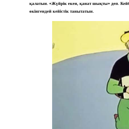
қалатын. «Жүйрік екен, қанат шықты» деп. Кей
өкінгендей кейістік танытатын.