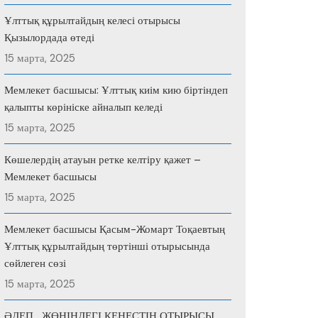
Ұлттық құрылтайдың келесі отырысы
Қызылордада өтеді
15 марта, 2025
Мемлекет басшысы: Ұлттық киім кию біртіндеп
қалыпты көрініске айналып келеді
15 марта, 2025
Көшелердің атауын ретке келтіру қажет –
Мемлекет басшысы
15 марта, 2025
Мемлекет басшысы Қасым-Жомарт Тоқаевтың
Ұлттық құрылтайдың төртінші отырысында
сөйлеген сөзі
15 марта, 2025
ӘДЕП ЖӨНІНДЕГІ КЕҢЕСТІҢ ОТЫРЫСЫ