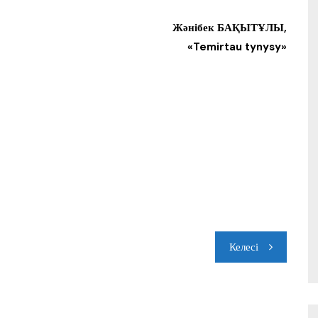
Жәнібек БАҚЫТҰЛЫ,
«Temirtau tynysy»
Келесі