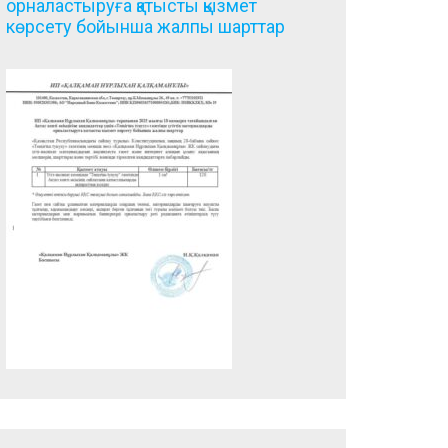
орналастыруға қатысты қызмет
көрсету бойынша жалпы шарттар