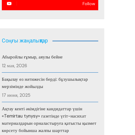
Follow
Соңғы жаңалықтар
Абыройлы ғұмыр, аяулы бейне
12 мая, 2026
Бақылау өз нәтижесін берді: бұзушылықтар
мерзімінде жойылды
17 июня, 2025
Ақтау кенті әкімдігіне кандидаттар үшін
«Temirtau tynysy» газетінде үгіт-насихат
материалдарын орналастыруға қатысты қызмет
көрсету бойынша жалпы шарттар