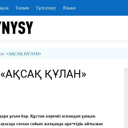
қала
Таным
Тұлғатану
Языки
лгісіз «АҚСАҚ ҚҰЛАН»
із «АҚСАҚ ҚҰЛАН»
дара ұғым бар. Құстан көреміз аспандап ұшқан.
е ауылда соғым сойып жатқанда ара¬гідік айтылып