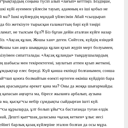
ықтардың соңына түсіп алып «лағып» кеттіңіз. Біздіңше,
шкі күйі әуенмен үйлесім тауып, адамның өз іші қобыз не
й ма? Ішкі күйлердің мұндай үйлесімін Абай «сылдырап
да біз жеткізуге тырысқан ғаламаттың бәрі күй тәңірі
амат, не тылсым бұл?! Біз бұған дейін аталған күйге назар
біз. «Ақсақ құлан, Жошы хан» деген. Сөйтсек, күйдің өзіндей
 Жошы хан аңға шыққанда құлан қуып жүріп мерт болуымен,
кізуімен сипатталады. «Ақсақ құланды» тыңдаушылардың
ң шабысы мен текіректегені, заулатып атпен қуып жеткені,
сұмдықтар елес береді. Күй қанша екпінді болғанымен, сонша
й¬лап қоюға болмайтын өзекті өртеген өкініш күйдіріп бара
ның арасындағы әрекет қана ма? Оны да жоққа шығармайды.
қапасын аңғарта ма, біресе жыланға арбалып, аузына
а ма, қысқа¬сы небір сұмдықты сыйдырған ішті күй.
сы құрыларда, ұлт болып ұйы¬са бастағанда туған елдік
ай, Дешті қып¬шақ даласына «қазақ кеткен» ұлыс иесі
інгі барлық қазақ күйлеріне эталон болған да осы мұра.