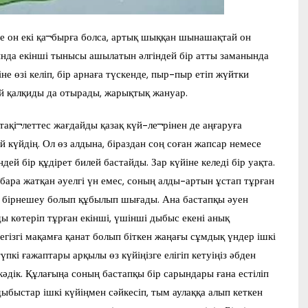
тте он екі қа¬бырға болса, артық шыққан шынашақтай он
ғында екінші тынысы ашылатын әлгіндей бір атты заманында
не өзі келіп, бір арнаға түскенде, пыр-пыр етіп жүйтки
й қалқиды да отырады, жарықтық жануар.
 тақі¬леттес жағдайды қазақ күй-ле¬рінен де аңғаруға
ой күйдің. Ол өз алдына, біраздан соң соған жапсар немесе
ндей бір құдірет билей бастайды. Зар күйіне келеді бір уақта.
бара жатқан әуелгі үн емес, соның алды-артын ұстап тұрған
зім бірнешеу болып құбылып шығады. Ана бастапқы әуен
ды көтеріп тұрған екінші, үшінші дыбыс екені анық
гізгі мақамға қанат болып біткен жаңағы сұмдық үндер ішкі
үпкі ғажаптары арқылы өз күйіңізге елігіп кетуіңіз әбден
 кәдік. Құлағыңа соның бастапқы бір сарындары ғана естіліп
 дыбыстар ішкі күйіңмен сәйкесіп, тым аулаққа алып кеткен