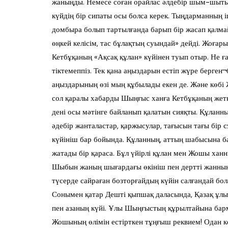
жаныңды. Немесе соған орайлас әлдебір шым-шыты¬р
күйдің бір сипаты осы болса керек. Тыңдарманның і
домбыра болып тартылғанда барып бір жасап қалма
өңкей келісім, тас бұлақтың суындай» дейді. Жоғары
Кетбұқаның «Ақсақ құлан» күйінен туып отыр. Не ғал
тіктемеппіз. Тек қана аңыздарын естіп жүре берген¬
аңыздарының өзі мың құбылады екен де. Және көбі
сол қаралы хабарды Шыңғыс ханға Кетбұқаның жет
дені осы мәтінге байланып қалатын сияқты. Құланны
әдебір жанталастар, қаржысулар, тағысын тағы бір 
күйініш бар бойында. Құланның, аттың шабысына ба
жатады бір қараса. Бұл үйірлі құлан мен Жошы хан
Шыбын жаның шығардағы өкініш пен дертті жанның 
түсерде сайраған бозторғайдың күйін салғандай бол
Сонымен қатар Дешті қыпшақ даласында, Қазақ ұлы¬
пен азаның күйі. Ұлы Шыңғыстың құрылтайына барм
Жошының өлімін естірткен тұңғыш реквием! Одан кей