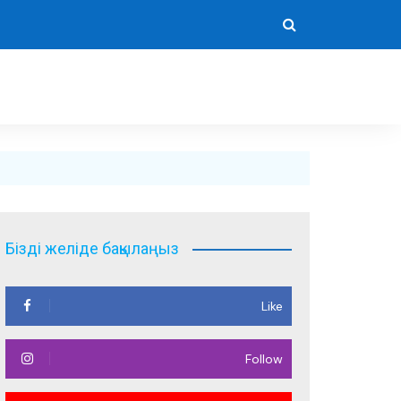
Бізді желіде бақылаңыз
Like
Follow