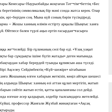
қтары Кенесары-Наурызбайды жоқтаған Тәт¬тім¬беттің «Бес
 беретінінің символикалық бір мәні сонда жатса керек. Олар
ін, әрі-беріден соң. Мына күй соның бәрін түсіндіреді,
ығарма – Жошы ханның өлімін естірту арқылы Шыңғыс ханға
күй. Өйтпесе бәлен түрлі аңыз ертіп ғасырдан¬ғасырға
қа же¬телейді. Бір ғұламаның сөзі бар еді. «Ұзақ уақыт
яқты бар сұмдықты ішіне бүгіп жатады» деген мағынада.
мбақтардан хабар берердей туынды құпиясын аша түседі.
бірі Ақселеу Сейдімбектің «Күй-шежіре» кітабынан
анға Жошының өлген хабарын жеткізіп, көңіл айтқан шешесі
ің алдында Шыңғыс ханның өзі аттан құлап мертігіп, жатып
арын сөйтіп жатып естіп, қатты қапаланғаны сол дейді.
нда өзгеше әсер қалдырып, әлдебір тылсымдарға жетелейді.
 Күйші, профессор Жанғали Жүзбай жинақтаған «Ақсақ
ықтырады.