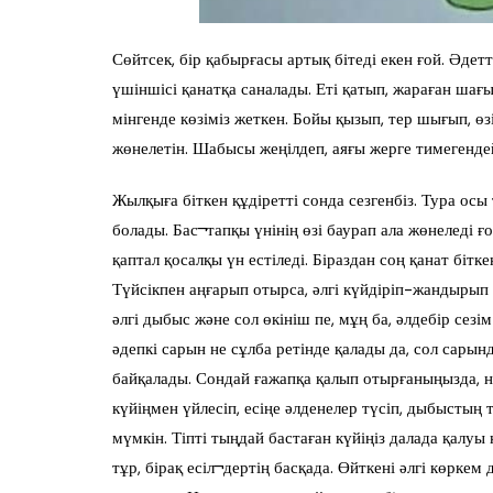
Сөйтсек, бір қабырғасы артық бітеді екен ғой. Әде
үшіншісі қанатқа саналады. Еті қатып, жараған ша
мінгенде көзіміз жеткен. Бойы қызып, тер шығып, өзі
жөнелетін. Шабысы жеңілдеп, аяғы жерге тимегенде
Жылқыға біткен құдіретті сонда сезгенбіз. Тура осы
болады. Бас¬тапқы үнінің өзі баурап ала жөнеледі ғ
қаптал қосалқы үн естіледі. Біраздан соң қанат бітке
Түйсікпен аңғарып отырса, әлгі күйдіріп-жандырып 
әлгі дыбыс және сол өкініш пе, мұң ба, әлдебір се
әдепкі сарын не сұлба ретінде қалады да, сол сарын
байқалады. Сондай ғажапқа қалып отырғаныңызда, не
күйіңмен үйлесіп, есіңе әлденелер түсіп, дыбыстың т
мүмкін. Тіпті тыңдай бастаған күйіңіз далада қалуы
тұр, бірақ есіл¬дертің басқада. Өйткені әлгі көркем