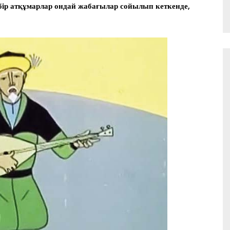
бір атқұмарлар ондай жабағылар сойылып кеткенде,