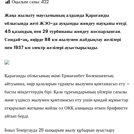
Оқылым саны:
422
Жаңа жылыту маусымының алдында Қарағанды
облысында жеті ЖЭО-да ауқымды жөндеу науқаны өтеді.
45 қазандық пен 29 турбинаны жөндеу жоспарланған.
Сондай-ақ, өңірде 88 км жылумен жабдықтау желілері
мен 1937 км электр желілері ауыстырылады.
Қарағанды облысының әкімі Ермағанбет Бөлекпаевтың
айтуынша, өңір қалаларын тұрақты жылумен қамтамасыз ету –
басты міндеттердің бірі. Қала тұрғындарының үйлерін сапалы
және үздіксіз жылумен қамтамасыз ету үшін қандай жұмыстар
атқарылып жатқаны жайлы ол ОКҚ алаңында өткен брифингте
айтып берді.
Биыл Теміртауда 29 шақырым жылу құбырын ауыстыру