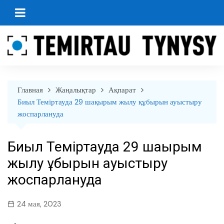
перейти
к
содержанию
Главная
Жаңалықтар
Ақпарат
Биыл Теміртауда 29 шақырым жылу құбырын ауыстыру
жоспарлануда
Биыл Теміртауда 29 шақырым
жылу құбырын ауыстыру
жоспарлануда
24 мая, 2023