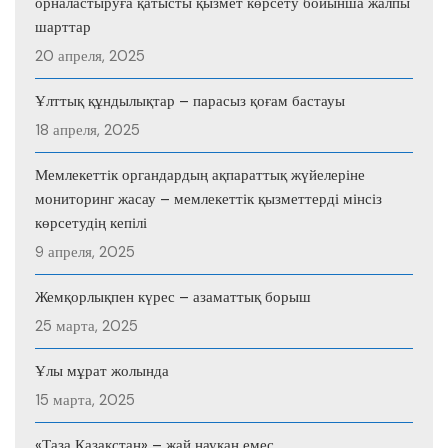
орналастыруға қатысты қызмет көрсету бойынша жалпы
шарттар
20 апреля, 2025
Ұлттық құндылықтар – парасыз қоғам бастауы
18 апреля, 2025
Мемлекеттік органдардың ақпараттық жүйелеріне
мониторинг жасау – мемлекеттік қызметтерді мінсіз
көрсетудің кепілі
9 апреля, 2025
Жемқорлықпен күрес – азаматтық борыш
25 марта, 2025
Ұлы мұрат жолында
15 марта, 2025
«Таза Қазақстан» – жай науқан емес