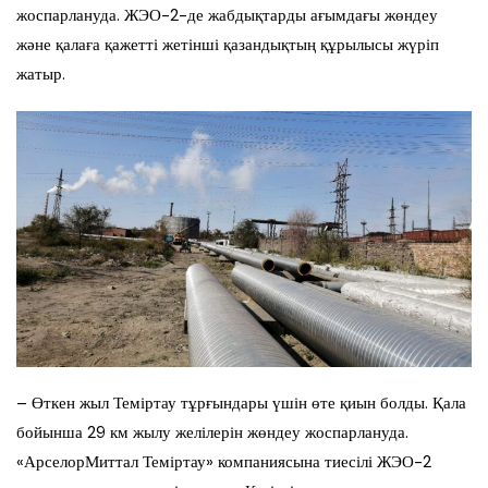
жоспарлануда. ЖЭО-2-де жабдықтарды ағымдағы жөндеу
және қалаға қажетті жетінші қазандықтың құрылысы жүріп
жатыр.
– Өткен жыл Теміртау тұрғындары үшін өте қиын болды. Қала
бойынша 29 км жылу желілерін жөндеу жоспарлануда.
«АрселорМиттал Теміртау» компаниясына тиесілі ЖЭО-2