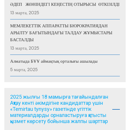
ӘДЕП ЖӨНІНДЕГІ КЕҢЕСТІҢ ОТЫРЫСЫ ӨТКІЗІЛДІ
13 марта, 2025
МЕМЛЕКЕТТІК АППАРАТТЫ БЮРОКРАТИЯДАН
АРЫЛТУ БАҒЫТЫНДАҒЫ ТАЛДАУ ЖҰМЫСТАРЫ
БАСТАЛДЫ
13 марта, 2025
Алматыда БҰҰ аймақтық орталығы ашылады
5 марта, 2025
2025 жылғы 18 мамырға тағайындалған
Ақтау кенті әкімдігіне кандидаттар үшін
«Temirtau tynysy» газетінде үгіттік
материалдарды орналастыруға қатысты
қызмет көрсету бойынша жалпы шарттар