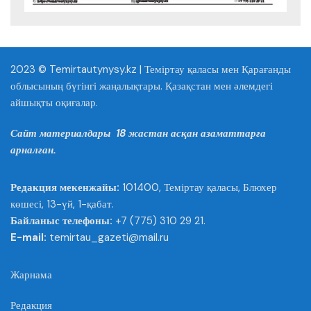
2023 © Temirtautynysy.kz | Теміртау қаласы мен Қарағанды
облысының бүгінгі жаңалықтары. Қазақстан мен әлемдегі
айшықты оқиғалар.
Сайт материалдары 18 жастан асқан азаматтарға
арналған.
Редакция мекенжайы:
101400, Теміртау қаласы, Блюхер
көшесі, 13-үй, 1-қабат.
Байланыс телефоны:
+7 (775) 310 29 21.
E-mail:
temirtau_gazeti@mail.ru
Жарнама
Редакция