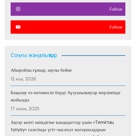
Follow
Follow
Соңғы жаңалықтар
Абыройлы ғұмыр, аяулы бейне
12 мая, 2026
Бақылау өз нәтижесін берді: бұзушылықтар мерзімінде
жойылды
17 июня, 2025
Ақтау кенті әкімдігіне кандидаттар үшін «Temirtau
tynysy» газетінде үгіт-насихат материалдарын