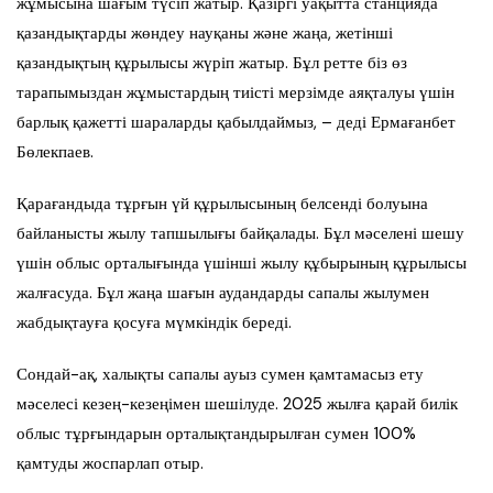
жұмысына шағым түсіп жатыр. Қазіргі уақытта станцияда
қазандықтарды жөндеу науқаны және жаңа, жетінші
қазандықтың құрылысы жүріп жатыр. Бұл ретте біз өз
тарапымыздан жұмыстардың тиісті мерзімде аяқталуы үшін
барлық қажетті шараларды қабылдаймыз, – деді Ермағанбет
Бөлекпаев.
Қарағандыда тұрғын үй құрылысының белсенді болуына
байланысты жылу тапшылығы байқалады. Бұл мәселені шешу
үшін облыс орталығында үшінші жылу құбырының құрылысы
жалғасуда. Бұл жаңа шағын аудандарды сапалы жылумен
жабдықтауға қосуға мүмкіндік береді.
Сондай-ақ, халықты сапалы ауыз сумен қамтамасыз ету
мәселесі кезең-кезеңімен шешілуде. 2025 жылға қарай билік
облыс тұрғындарын орталықтандырылған сумен 100%
қамтуды жоспарлап отыр.