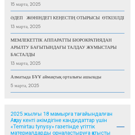
15 марта, 2025
ӘДЕП ЖӨНІНДЕГІ КЕҢЕСТІҢ ОТЫРЫСЫ ӨТКІЗІЛДІ
13 марта, 2025
МЕМЛЕКЕТТІК АППАРАТТЫ БЮРОКРАТИЯДАН
АРЫЛТУ БАҒЫТЫНДАҒЫ ТАЛДАУ ЖҰМЫСТАРЫ
БАСТАЛДЫ
13 марта, 2025
Алматыда БҰҰ аймақтық орталығы ашылады
5 марта, 2025
2025 жылғы 18 мамырға тағайындалған
Ақтау кенті әкімдігіне кандидаттар үшін
«Temirtau tynysy» газетінде үгіттік
материалдарды орналастыруға қатысты