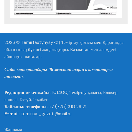
2023 © Temirtautynysy.kz | Теміртау қаласы мен Қарағанды
облысының бүгінгі жаңалықтары. Қазақстан мен әлемдегі
айшықты оқиғалар.
Сайт материалдары 18 жастан асқан азаматтарға
арналған.
Редакция мекенжайы:
101400, Теміртау қаласы, Блюхер
көшесі, 13-үй, 1-қабат.
Байланыс телефоны:
+7 (775) 310 29 21.
E-mail:
temirtau_gazeti@mail.ru
Жарнама