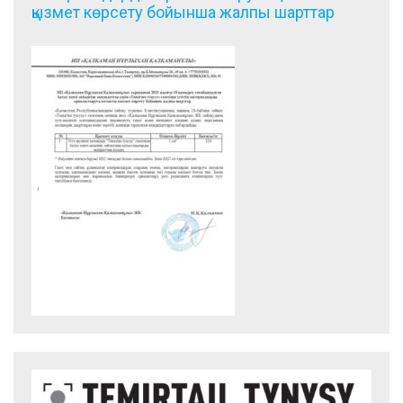
қызмет көрсету бойынша жалпы шарттар