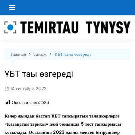
перейти
к
содержанию
Главная
Таным
ҰБТ тағы өзгереді
ҰБТ тағы өзгереді
14 сентября, 2022
Оқылым саны:
523
Келер жылдан бастап ҰБТ тапсыратын талапкерлерге
«Қазақстан тарихы» пәні бойынша 5 тест тапсырмасы
қосылады. Осылайша 2023 жылы мектеп бітірушілер