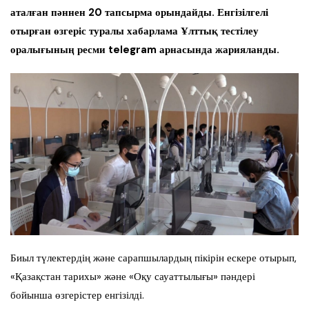
аталған пәннен 20 тапсырма орындайды. Енгізілгелі
отырған өзгеріс туралы хабарлама Ұлттық тестілеу
оралығының ресми telegram арнасында жарияланды.
Биыл түлектердің және сарапшылардың пікірін ескере отырып,
«Қазақстан тарихы» және «Оқу сауаттылығы» пәндері
бойынша өзгерістер енгізілді.