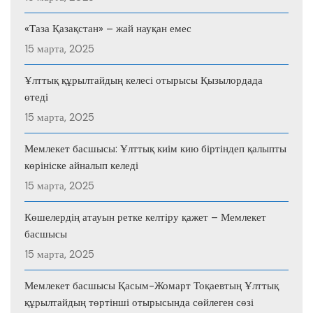
«Таза Қазақстан» – жай науқан емес
15 марта, 2025
Ұлттық құрылтайдың келесі отырысы Қызылордада
өтеді
15 марта, 2025
Мемлекет басшысы: Ұлттық киім кию біртіндеп қалыпты
көрініске айналып келеді
15 марта, 2025
Көшелердің атауын ретке келтіру қажет – Мемлекет
басшысы
15 марта, 2025
Мемлекет басшысы Қасым-Жомарт Тоқаевтың Ұлттық
құрылтайдың төртінші отырысында сөйлеген сөзі