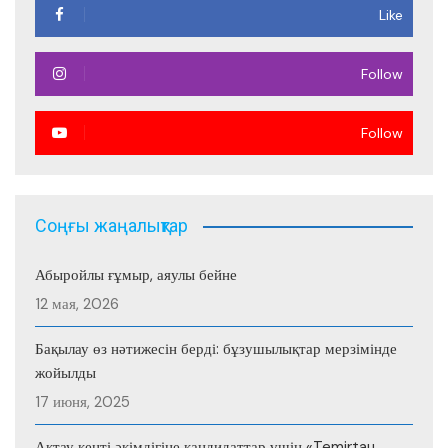
Like
Follow
Follow
Соңғы жаңалықтар
Абыройлы ғұмыр, аяулы бейне
12 мая, 2026
Бақылау өз нәтижесін берді: бұзушылықтар мерзімінде
жойылды
17 июня, 2025
Ақтау кенті әкімдігіне кандидаттар үшін «Temirtau