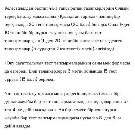
Келесі жылдан бастап ҰБТ тапсыратын талапкерлердің білімін
терең бағалау мақсатында «Қазақстан тарихы» пәнінің бір
нұсқасында 20 тест тапсырмасы (20 балл) болады. Онда 1-ден
10-ға дейін бір дұрыс жауапты нұсқасы бар тест
тапсырмалары, ал 11-ден 20-ға дейін контекске негізделген
тапсырмалар (5 сұрақтан 2 контекстік мәтін) енгізіледі.
«Оқу сауаттылығы» тест тапсырмаларының саны мен формасы
да өзгереді. Енді талапкерлерге 3 мәтін бойынша 15 тест
сұрағы (15 балл) беріледі.
Ұлттық тестілеу орталығының дерегінше, келесі жылы бір
дұрыс жауабы бар тест тапсырмаларындағы нұсқалар саны 5-
тен 4-ке дейін қысқарады. Ал бір немесе бірнеше дұрыс
жауабы бар тест тапсырмаларындағы нұсқалар 8-ден 6-ға
дейін азаяды.