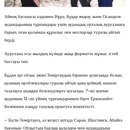
Аймақ басшысы алдымен Нұра, Бұқар жырау және Осакаров
аудандарының тұрғындары үшін аудандық орталық ауруханаға
барып, оған қосымша құрылыс пен жоспарлар туралы айтып
берді.
Аурухана осы жылдың күзінде жаңа форматта жұмыс істей
бастауы тиіс.
Бұдан әрі облыс әкімі Теміртаудың бірнеше ауласында болып,
қаланың проблемалары туралы айтып қана қоймай, көшені
тазалауға шыққан белсенділерге қосылды. 7-ші шағын
ауданның 12-ші үйінің тұрғындарымен бірге Ермағанбет
Бөлекпаев алаңда тазалық орнатуға көмектесті.
– Бүгін Теміртауға, ал келесі аптада Саран, Шахтинск, Абайға
барамын. Облыстың барлық қалалары мен аудандарына