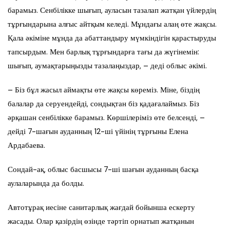
барамыз. Сенбілікке шығып, ауласын тазалап жатқан үйлердің
тұрғындарына алғыс айтқым келеді. Мұндағы алаң өте жақсы.
Қала әкіміне мұнда да абаттандыру мүмкіндігін қарастыруды
тапсырдым. Мен барлық тұрғындарға тағы да жүгінемін:
шығып, аумақтарыңызды тазалаңыздар, – деді облыс әкімі.
– Біз бұл жасыл аймақты өте жақсы көреміз. Міне, біздің
балалар да серуендейді, сондықтан біз қадағалаймыз. Біз
әрқашан сенбілікке барамыз. Көршілеріміз өте белсенді, –
дейді 7-шағын ауданның 12-ші үйінің тұрғыны Елена
Ардабаева.
Сондай-ақ, облыс басшысы 7-ші шағын ауданның басқа
аулаларында да болды.
Автотұрақ иесіне санитарлық жағдай бойынша ескерту
жасады. Олар қазірдің өзінде тәртіп орнатып жатқанын