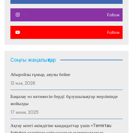
Follow
Follow
Соңғы жаңалықтар
Абыройлы ғұмыр, аяулы бейне
12 мая, 2026
Бақылау өз нәтижесін берді: бұзушылықтар мерзімінде
жойылды
17 июня, 2025
Ақтау кенті әкімдігіне кандидаттар үшін «Temirtau
tynysy» газетінде үгіт-насихат материалдарын