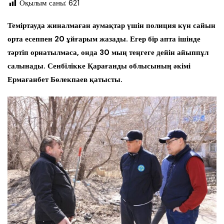
Оқылым саны:
621
Теміртауда жиналмаған аумақтар үшін полиция күн сайын
орта есеппен 20 ұйғарым жазады. Егер бір апта ішінде
тәртіп орнатылмаса, онда 30 мың теңгеге дейін айыппұл
салынады. Сенбілікке Қарағанды облысының әкімі
Ермағанбет Бөлекпаев қатысты.