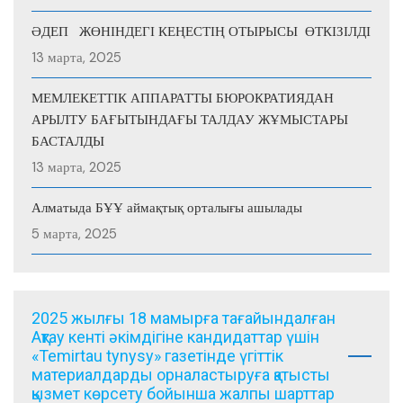
ӘДЕП ЖӨНІНДЕГІ КЕҢЕСТІҢ ОТЫРЫСЫ ӨТКІЗІЛДІ
13 марта, 2025
МЕМЛЕКЕТТІК АППАРАТТЫ БЮРОКРАТИЯДАН
АРЫЛТУ БАҒЫТЫНДАҒЫ ТАЛДАУ ЖҰМЫСТАРЫ
БАСТАЛДЫ
13 марта, 2025
Алматыда БҰҰ аймақтық орталығы ашылады
5 марта, 2025
2025 жылғы 18 мамырға тағайындалған
Ақтау кенті әкімдігіне кандидаттар үшін
«Temirtau tynysy» газетінде үгіттік
материалдарды орналастыруға қатысты
қызмет көрсету бойынша жалпы шарттар