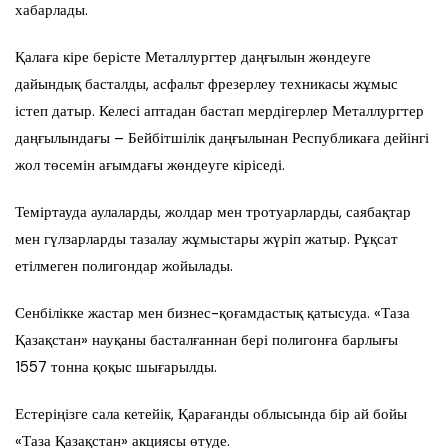
хабарлады.
Қалаға кіре берісте Металлургтер даңғылын жөндеуге
дайындық басталды, асфальт фрезерлеу техникасы жұмыс
істеп датыр. Келесі аптадан бастап мердігерлер Металлургтер
даңғылындағы – Бейбітшілік даңғылынан Республикаға дейінгі
жол төсемін ағымдағы жөндеуге кіріседі.
Теміртауда аулаларды, жолдар мен тротуарларды, саябақтар
мен гүлзарларды тазалау жұмыстары жүріп жатыр. Рұқсат
етілмеген полигондар жойылады.
Сенбілікке жастар мен бизнес-қоғамдастық қатысуда. «Таза
Қазақстан» науқаны басталғаннан бері полигонға барлығы
1557 тонна қоқыс шығарылды.
Естеріңізге сала кетейік, Қарағанды облысында бір ай бойы
«Таза Қазақстан» акциясы өтуде.