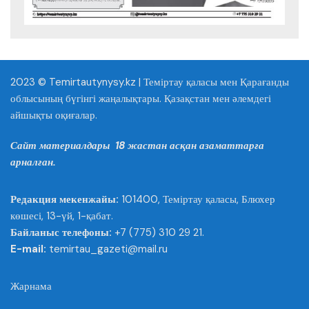
2023 © Temirtautynysy.kz | Теміртау қаласы мен Қарағанды
облысының бүгінгі жаңалықтары. Қазақстан мен әлемдегі
айшықты оқиғалар.
Сайт материалдары 18 жастан асқан азаматтарға
арналған.
Редакция мекенжайы:
101400, Теміртау қаласы, Блюхер
көшесі, 13-үй, 1-қабат.
Байланыс телефоны:
+7 (775) 310 29 21.
E-mail:
temirtau_gazeti@mail.ru
Жарнама