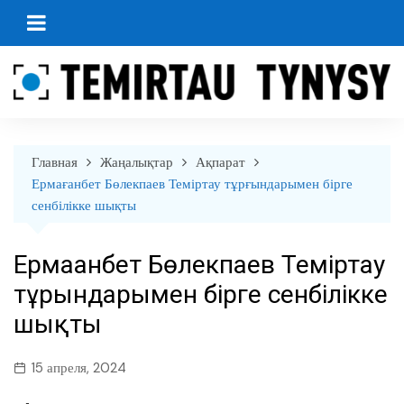
перейти
к
содержанию
Главная
Жаңалықтар
Ақпарат
Ермағанбет Бөлекпаев Теміртау тұрғындарымен бірге
сенбілікке шықты
Ермағанбет Бөлекпаев Теміртау
тұрғындарымен бірге сенбілікке
шықты
15 апреля, 2024