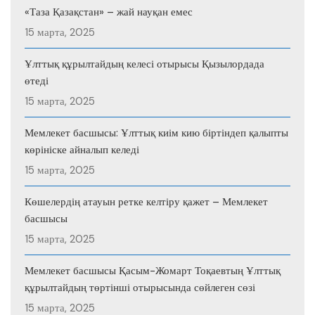
«Таза Қазақстан» – жай науқан емес
15 марта, 2025
Ұлттық құрылтайдың келесі отырысы Қызылордада
өтеді
15 марта, 2025
Мемлекет басшысы: Ұлттық киім кию біртіндеп қалыпты
көрініске айналып келеді
15 марта, 2025
Көшелердің атауын ретке келтіру қажет – Мемлекет
басшысы
15 марта, 2025
Мемлекет басшысы Қасым-Жомарт Тоқаевтың Ұлттық
құрылтайдың төртінші отырысында сөйлеген сөзі
15 марта, 2025