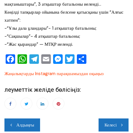
мақтаныштары”, 3 атқыштар батальоны иеленді…
Көңілді тапқырлар ойынына белсене қатысқаны үшін “Алғыс
хатпен”:
-“Ұлы дала ұландары”- 1 атқыштар батальоны;
-“Сақшылар”- 4 атқыштар батальоны;
-“Жас қырандар” — МТҚР иеленді.
F
W
T
E
M
T
О
a
h
el
m
e
wi
тп
Жаңалықтарды Instagram парақшамыздан оқыңыз
c
at
e
ai
ss
tt
ра
e
s
gr
l
e
er
ви
Әлеуметтік желіде бөлісіңіз:
b
A
a
n
ть
o
p
m
g
o
p
er
Навигация
k
Алдыңғы
Келесі