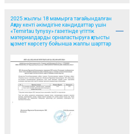
2025 жылғы 18 мамырға тағайындалған
Ақтау кенті әкімдігіне кандидаттар үшін
«Temirtau tynysy» газетінде үгіттік
материалдарды орналастыруға қатысты
қызмет көрсету бойынша жалпы шарттар