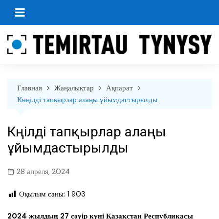
перейти
к
содержанию
Главная
Жаңалықтар
Ақпарат
Көңілді тапқырлар алаңы ұйымдастырылды
Көңілді тапқырлар алаңы
ұйымдастырылды
28 апреля, 2024
Оқылым саны:
1 903
2024 жылдың 27 сәуір күні Қазақстан Республикасы