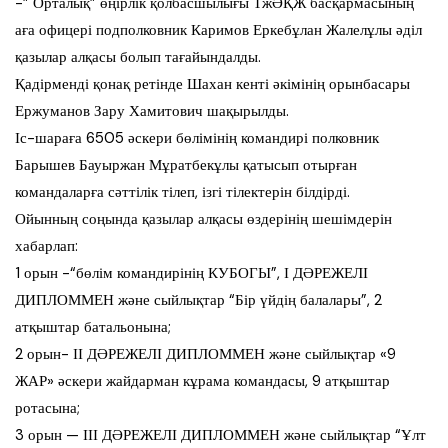
-” Орталық” өңірлік қолбасшылығы ТжӘҚЖ басқармасының
аға офицері подполковник Каримов Еркебұлан Жалелұлы әділ
қазылар алқасы болып тағайындалды.
Қадірменді қонақ ретінде Шахан кенті әкімінің орынбасары
Ержуманов Зару Хамитович шақырылды.
Іс-шараға 6505 әскери бөлімінің командирі полковник
Барышев Бауыржан Мұратбекұлы қатысып отырған
командаларға сәттілік тілеп, ізгі тілектерін білдірді.
Ойынның соңында қазылар алқасы өздерінің шешімдерін
хабарлап:
1 орын -“бөлім командирінің КУБОГЫ”, І ДӘРЕЖЕЛІ
ДИПЛОММЕН және сыйлықтар “Бір үйдің балалары”, 2
атқыштар батальонына;
2 орын- ІІ ДӘРЕЖЕЛІ ДИПЛОММЕН және сыйлықтар «9
ЖАР» әскери жайдарман кұрама командасы, 9 атқыштар
ротасына;
3 орын — ІІІ ДӘРЕЖЕЛІ ДИПЛОММЕН және сыйлықтар “Ұлт