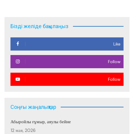
по
записям
Бізді желіде бақылаңыз
Like
Follow
Follow
Соңғы жаңалықтар
Абыройлы ғұмыр, аяулы бейне
12 мая, 2026