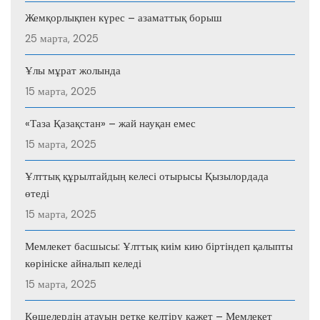
Жемқорлықпен күрес – азаматтық борыш
25 марта, 2025
Ұлы мұрат жолында
15 марта, 2025
«Таза Қазақстан» – жай науқан емес
15 марта, 2025
Ұлттық құрылтайдың келесі отырысы Қызылордада
өтеді
15 марта, 2025
Мемлекет басшысы: Ұлттық киім кию біртіндеп қалыпты
көрініске айналып келеді
15 марта, 2025
Көшелердің атауын ретке келтіру қажет – Мемлекет