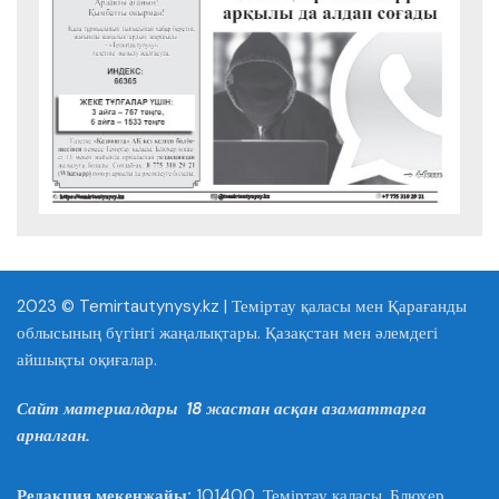
2023 © Temirtautynysy.kz | Теміртау қаласы мен Қарағанды
облысының бүгінгі жаңалықтары. Қазақстан мен әлемдегі
айшықты оқиғалар.
Сайт материалдары 18 жастан асқан азаматтарға
арналған.
Редакция мекенжайы:
101400, Теміртау қаласы, Блюхер