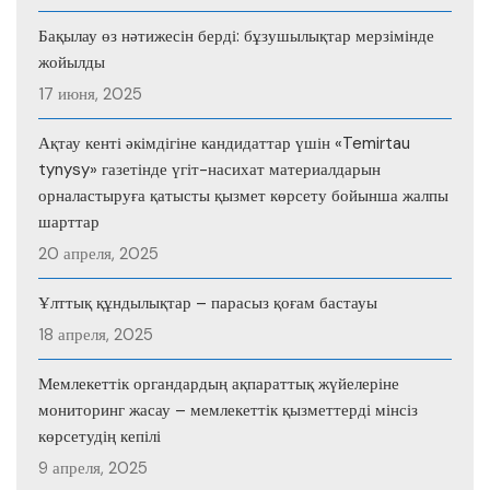
Бақылау өз нәтижесін берді: бұзушылықтар мерзімінде
жойылды
17 июня, 2025
Ақтау кенті әкімдігіне кандидаттар үшін «Temirtau
tynysy» газетінде үгіт-насихат материалдарын
орналастыруға қатысты қызмет көрсету бойынша жалпы
шарттар
20 апреля, 2025
Ұлттық құндылықтар – парасыз қоғам бастауы
18 апреля, 2025
Мемлекеттік органдардың ақпараттық жүйелеріне
мониторинг жасау – мемлекеттік қызметтерді мінсіз
көрсетудің кепілі
9 апреля, 2025