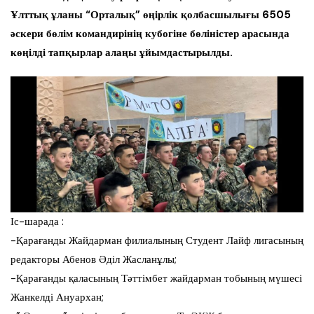
Ұлттық ұланы “Орталық” өңірлік қолбасшылығы 6505
әскери бөлім командирінің кубогіне бөліністер арасында
көңілді тапқырлар алаңы ұйымдастырылды.
Іс-шарада :
-Қарағанды Жайдарман филиалының Студент Лайф лигасының
редакторы Абенов Әділ Жасланұлы;
-Қарағанды қаласының Тәттімбет жайдарман тобының мүшесі⁠
Жанкелді Ануархан;