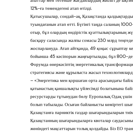
апаттар мен төтенше жағдайлардың жиілігі де ықти
12%-ға төмендегені атап өтілді.
Қатысушылар, сондай-ақ, Қазақстанда қалдықтарды 
туындағанын атап өтті. Бүгінгі таңда саланың 100
отыр, бұл олардың өндірістік қуаттылықтарының жү
басқару саласында жалпы сомасы 230 млрд теңгеде
жоспарлануда. Атап айтқанда, 49 қоқыс сұрыптау к
бойынша 45 кәсіпорын жаңғыртылады, бұл 800-ден
Форумда өнеркәсіптің энергетикалық трансформация
стратегиясы және құрылыста жасыл технологияларды
– «Энергетика мен қоршаған орта арасындағы байл
қатынастың қаншалықты үйлесімді болатынына байла
ресурстарды тұтынудан бөлу Еуропалық Одақ үшін 
болып табылады. Осыған байланысты көміртегі шыға
Қазақстанға парниктік газдар шығарындыларын тиім
Қазақстанның шығарындыларға квоталар саудасыны
жөніндегі мақсаттарын толық қолдайды. Біз ЕО тра