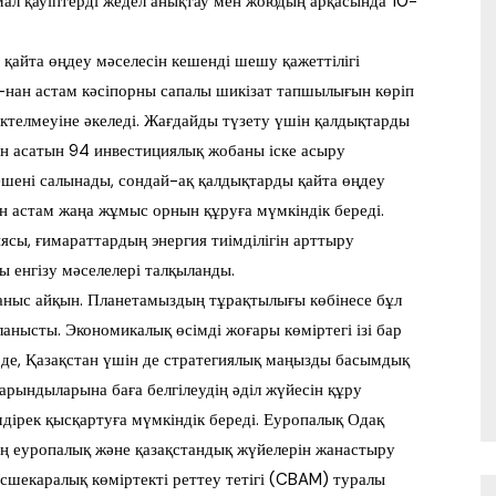
мал қауіптерді жедел анықтау мен жоюдың арқасында 10-
қайта өңдеу мәселесін кешенді шешу қажеттілігі
0-нан астам кәсіпорны сапалы шикізат тапшылығын көріп
ктелмеуіне әкеледі. Жағдайды түзету үшін қалдықтарды
н асатын 94 инвестициялық жобаны іске асыру
ешені салынады, сондай-ақ қалдықтарды қайта өңдеу
 астам жаңа жұмыс орнын құруға мүмкіндік береді.
сы, ғимараттардың энергия тиімділігін арттыру
 енгізу мәселелері талқыланды.
аныс айқын. Планетамыздың тұрақтылығы көбінесе бұл
нысты. Экономикалық өсімді жоғары көміртегі ізі бар
де, Қазақстан үшін де стратегиялық маңызды басымдық
рындыларына баға белгілеудің әділ жүйесін құру
дірек қысқартуға мүмкіндік береді. Еуропалық Одақ
ң еуропалық және қазақстандық жүйелерін жанастыру
нсшекаралық көміртекті реттеу тетігі (CBAM) туралы