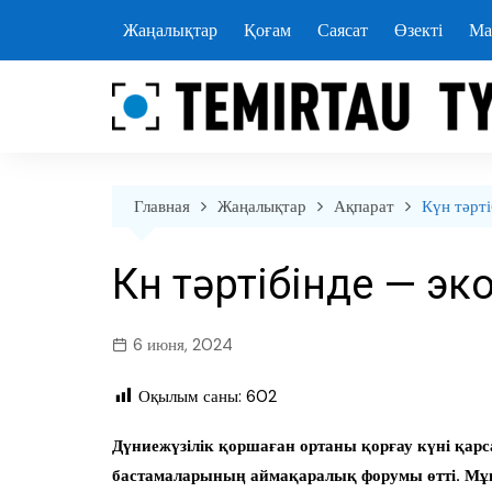
перейти
Жаңалықтар
Қоғам
Саясат
Өзекті
Ма
к
содержанию
Главная
Жаңалықтар
Ақпарат
Күн тәрті
Күн тәртібінде — э
6 июня, 2024
Оқылым саны:
602
Дүниежүзілік қоршаған ортаны қорғау күні қар
бастамаларының аймақаралық форумы өтті. Мұ