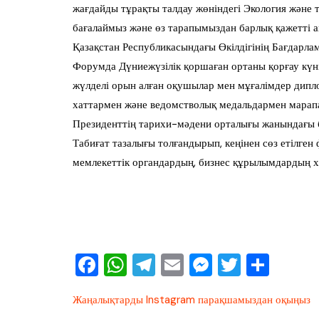
жағдайды тұрақты талдау жөніндегі Экология және 
бағалаймыз және өз тарапымыздан барлық қажетті 
Қазақстан Республикасындағы Өкілдігінің Бағдарла
Форумда Дүниежүзілік қоршаған ортаны қорғау күн
жүлделі орын алған оқушылар мен мұғалімдер дипл
хаттармен және ведомстволық медальдармен марап
Президенттің тарихи-мәдени орталығы жанындағы 
Табиғат тазалығы толғандырып, кеңінен сөз етілге
мемлекеттік органдардың, бизнес құрылымдардың х
F
W
T
E
M
T
О
a
h
el
m
e
wi
тп
Жаңалықтарды Instagram парақшамыздан оқыңыз
c
at
e
ai
ss
tt
ра