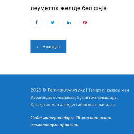
e
s
gr
l
e
er
ви
Әлеуметтік желіде бөлісіңіз:
b
A
a
n
ть
o
p
m
g
o
p
er
k
Навигация
Алдыңғы
по
записям
2023 © Temirtautynysy.kz | Теміртау қаласы мен
Қарағанды облысының бүгінгі жаңалықтары.
Қазақстан мен әлемдегі айшықты оқиғалар.
Сайт материалдары 18 жастан асқан
азаматтарға арналған.