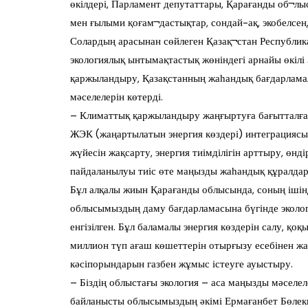
өкілдері, Парламент депутаттары, Қарағанды об¬л
мен ғылыми қоғам¬дастықтар, сондай-ақ, экобелсен
Солардың арасынан сөйлеген Қазақ¬стан Республик
экологиялық ынтымақтастық жөніндегі арнайы өкіл
қаржыландыру, Қазақстанның жаһандық бағдарламал
мәселелерін көтерді.
– Климаттық қаржыландыру жаңғыртуға бағытталған
ЖЭК (жаңартылатын энергия көздері) интеграциясы
жүйесін жақсарту, энергия тиімділігін арттыру, өнді
пайдаланылуы тиіс өте маңызды жаһандық құралдар, 
Бұл алқалы жиын Қарағанды облысында, соның ішінде
облысымыздың даму бағдарламасына бүгінде экологи
енгізілген. Бұл баламалы энергия көздерін салу, қо
миллион түп ағаш көшеттерін отырғызу есебінен жа
кәсіпорындарын газбен жұмыс істеуге ауыстыру.
– Біздің облыстағы экология – аса маңызды мәселелер
байланысты облысымыздың әкімі Ермағанбет Бөлекп