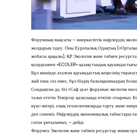
Форумның мақсаты – өнеркәсіптік өңірлердің экол
жолдарын іздеу. Оны Еуропалық Одақтың («Орталы
жобасы арқылы), ҚР Экология және табиғи ресурста
қолдауымен «ECOLER» қазақстандық қауымдастығы
Бұл жөнінде аталған қауымдастық кеңесінің төрағасы
жай ғана сөз емес, бұл біздің балаларымыздың болаш
Сондықтан да, біз «Саф ауа» форумын экология мәс
талап ететін Теміртау қаласында өткізіп отырмыз. 
күш-жігері, озық технологияларды тарту және өнер
деп сенеміз. Өңірлердің экономикалық табыстары ған
соған ұмтыламыз, – дейді.
Форумға Экология және табиғи ресурстар министрлі