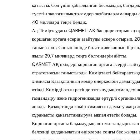
қатысты. Сол үшін қабылданған бесжылдық бағдарл
түсетін экологиялық төлемдер экобағдарламаларды 
40 миллиард теңге бөлдік.
Ал, Теміртаудағы QARMET АҚ бас директорының ор
қоршаған ортаға әсерін азайтуды ескере отырып, 
таныстырды.Соның ішінде болат дивизионын біртінд
жылы 29,7 миллиард теңге бөлгендерін айтты.
QARMET АҚ өкілдері қоршаған ортаға әсерді азайт
стратегиясын таныстырды. Көміртекті бейтараптық
химиясы Қазақстанның көмір өнеркәсібін дамытуды
өтілді. Көмірді отын ретінде тұтынудың төмендеуін
газдандыру және гидрогенизация әртүрлі органикал
ашады. Қазақстанда көмір химиясын дамыту жаңа ж
сұранысты қанағаттандыруға ықпал ететін болады.
Қоршаған ортаны бақылаудың автоматтандырылған 
белсенді қолданылатын өңірлерде соңғы бес жылда 