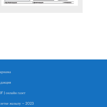
арнама
едакция
F | онлайн газет
азетке жазылу – 2023