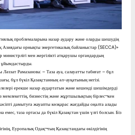
огиялық проблемаларына назар аудару және оларды шешудің
қ Азиядағы орнықты энергетикалық байланыстар (SECCA)»
р министрлігі мен жергілікті атқарушы органдардың
 ұйымдастырды.
 Ләззат Рамазанова: – Таза ауа, салауатты табиғат – бұл
ағы, бұл бүкіл Қазақстанның әл-ауқатының негізі.
елелері ерекше назар аудартатын және кешенді шешімдерді
Біз мемлекеттің, бизнестің және жұртшылықтың бірлес¬кен
кәсіпті дамытуға жауапты көзқарас жағдайды оңалта алады
а емес, таза ортасы да бүкіл Қазақстан үшін үлгі болсын. Біз
гінің, Еуропалық Одақ¬тың Қазақстандағы өкілдігінің