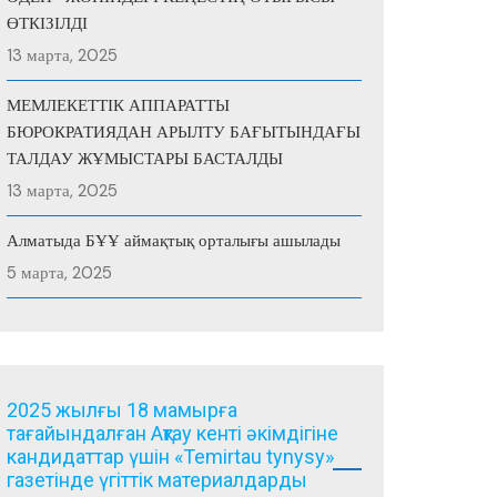
ӨТКІЗІЛДІ
13 марта, 2025
МЕМЛЕКЕТТІК АППАРАТТЫ
БЮРОКРАТИЯДАН АРЫЛТУ БАҒЫТЫНДАҒЫ
ТАЛДАУ ЖҰМЫСТАРЫ БАСТАЛДЫ
13 марта, 2025
Алматыда БҰҰ аймақтық орталығы ашылады
5 марта, 2025
2025 жылғы 18 мамырға
тағайындалған Ақтау кенті әкімдігіне
кандидаттар үшін «Temirtau tynysy»
газетінде үгіттік материалдарды