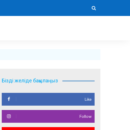
Бізді желіде бақылаңыз
Like
Follow