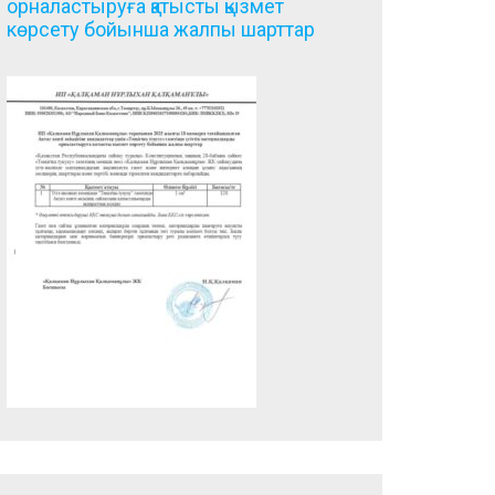
орналастыруға қатысты қызмет
көрсету бойынша жалпы шарттар