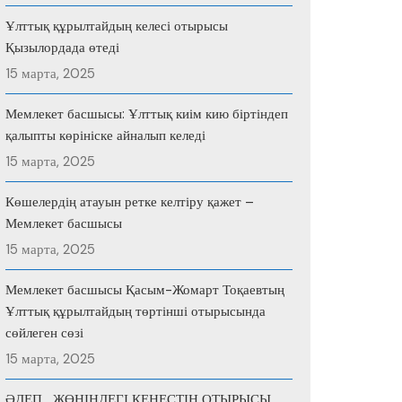
Ұлттық құрылтайдың келесі отырысы
Қызылордада өтеді
15 марта, 2025
Мемлекет басшысы: Ұлттық киім кию біртіндеп
қалыпты көрініске айналып келеді
15 марта, 2025
Көшелердің атауын ретке келтіру қажет –
Мемлекет басшысы
15 марта, 2025
Мемлекет басшысы Қасым-Жомарт Тоқаевтың
Ұлттық құрылтайдың төртінші отырысында
сөйлеген сөзі
15 марта, 2025
ӘДЕП ЖӨНІНДЕГІ КЕҢЕСТІҢ ОТЫРЫСЫ