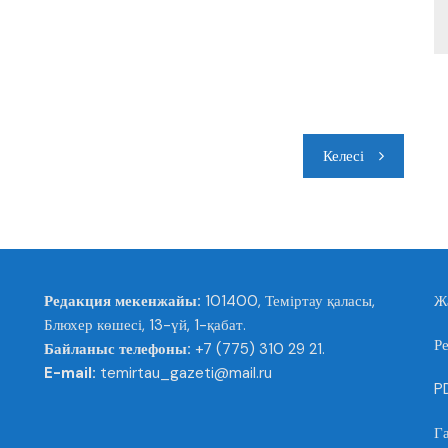
Келесі
Редакция мекенжайы:
101400, Теміртау қаласы,
Ж
Блюхер көшесі, 13-үй, 1-қабат.
Р
Байланыс телефоны:
+7 (775) 310 29 21.
E-mail:
temirtau_gazeti@mail.ru
PD
Г