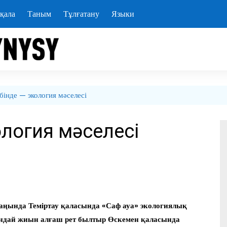
қала
Таным
Тұлғатану
Языки
бінде — экология мәселесі
кология мәселесі
саңында Теміртау қаласында «Саф ауа» экологиялық
ндай жиын алғаш рет былтыр Өскемен қаласында