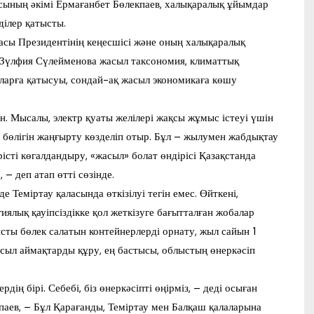
ысының әкімі Ермағанбет Бөлекпаев, халықаралық ұйымдар
ділер қатысты.
асы Президентінің кеңесшісі және оның халықаралық
і Зүлфия Сүлейменова жасыл таксономия, климаттық
арға қатысуы, сондай-ақ жасыл экономикаға көшу
. Мысалы, электр қуаты желілері жақсы жұмыс істеуі үшін
 бөлігін жаңғырту көзделіп отыр. Бұл – жылумен жабдықтау
рісті көгалдандыру, «жасыл» болат өндірісі Қазақстанда
– деп атап өтті сөзінде.
 Теміртау қаласында өткізілуі тегін емес. Өйткені,
ялық қауіпсіздікке қол жеткізуге бағытталған жобалар
қысты бөлек салатын контейнерлерді орнату, жыл сайын 1
сыл аймақтарды құру, ең бастысы, облыстың өнеркәсіп
дің бірі. Себебі, біз өнеркәсіпті өңірміз, – деді осыған
аев, – Бұл Қарағанды, Теміртау мен Балқаш қалаларына