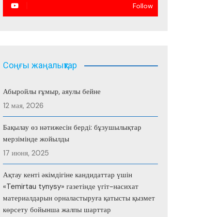
Follow
Соңғы жаңалықтар
Абыройлы ғұмыр, аяулы бейне
12 мая, 2026
Бақылау өз нәтижесін берді: бұзушылықтар
мерзімінде жойылды
17 июня, 2025
Ақтау кенті әкімдігіне кандидаттар үшін
«Temirtau tynysy» газетінде үгіт-насихат
материалдарын орналастыруға қатысты қызмет
көрсету бойынша жалпы шарттар