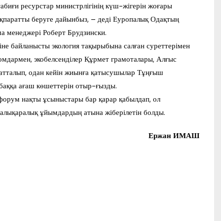
табиғи ресурстар министрлігінің күш-жігерін жоғары
ақпаратты беруге дайынбыз, – деді Еуропалық Одақтың
ма менеджері Роберт Брудзински.
іне байланысты экология тақырыбына салған суреттерімен
омдармен, экобелсенділер Құрмет грамоталары, Алғыс
атталып, одан кейін жиынға қатысушылар Тұңғыш
баққа ағаш көшеттерін отыр-ғызды.
н форум нақты ұсыныстары бар қарар қабылдап, ол
алықаралық ұйымдардың атына жіберілетін болды.
Ержан ИМАШ