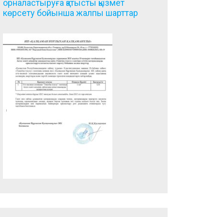
орналастыруға қатысты қызмет
көрсету бойынша жалпы шарттар