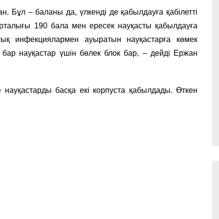
. Бұл – баланы да, үлкенді де қабылдауға қабілетті
рталығы 190 бала мен ересек науқасты қабылдауға
стық инфекциялармен ауыратын науқастарға көмек
бар науқастар үшін бөлек блок бар, – дейді Ержан
науқастарды басқа екі корпуста қабылдады. Өткен