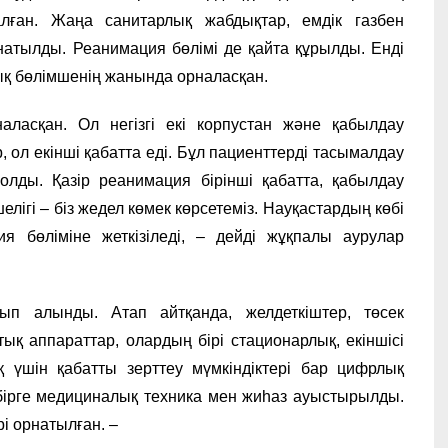
лған. Жаңа санитарлық жабдықтар, емдік газбен
натылды. Реанимация бөлімі де қайта құрылды. Енді
қ бөлімшенің жанында орналасқан.
ласқан. Ол негізгі екі корпустан және қабылдау
 ол екінші қабатта еді. Бұл пациенттерді тасымалдау
лды. Қазір реанимация бірінші қабатта, қабылдау
лігі – біз жедел көмек көрсетеміз. Науқастардың көбі
я бөліміне жеткізіледі, – дейді жұқпалы аурулар
ып алынды. Атап айтқанда, желдеткіштер, төсек
қ аппараттар, олардың бірі стационарлық, екіншісі
қ үшін қабатты зерттеу мүмкіндіктері бар цифрлық
ірге медициналық техника мен жиһаз ауыстырылды.
і орнатылған. –