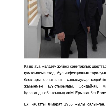
Қазір ауа желдету жүйесі санитарлық шартта
қамтамасыз етеді, бұл инфекцияның таралуы
блоктары орнатылып, саңылаулар кеңейтілд
жабынмен ауыстырылды. Сондай-ақ, ма
Қарағанды облысының әкімі Ермағанбет Бөлек
Екі қабатты ғимарат 1955 жылы салынған