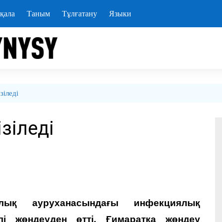
қала
Таным
Тұлғатану
Языки
зіледі
ізіледі
лық ауруханасындағы инфекциялық
лі жөндеуден өтті. Ғимаратқа жөндеу