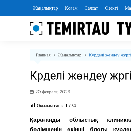
перейти
Жаңалықтар
Қоғам
Саясат
Өзекті
Ма
к
содержанию
Главная
Жаңалықтар
Күрделі жөндеу жүргі
Күрделі жөндеу жүрг
20 февраля, 2023
Оқылым саны:
1 774
Қарағанды облыстық клиника
бөлімшенің екінші блогы күрде