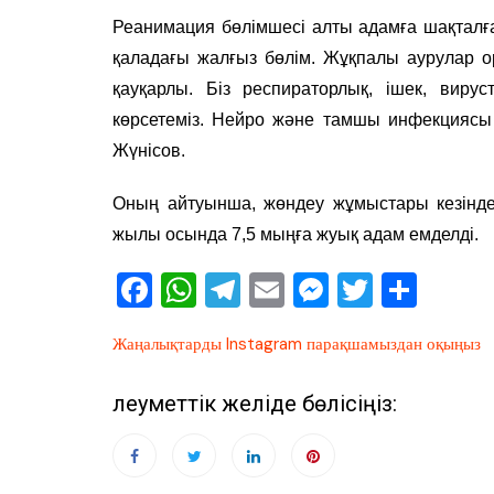
Реанимация бөлімшесі алты адамға шақталған
қаладағы жалғыз бөлім. Жұқпалы аурулар о
қауқарлы. Біз респираторлық, ішек, виру
көрсетеміз. Нейро және тамшы инфекциясы 
Жүнісов.
Оның айтуынша, жөндеу жұмыстары кезінде 
жылы осында 7,5 мыңға жуық адам емделді.
F
W
T
E
M
T
О
a
h
el
m
e
wi
тп
Жаңалықтарды Instagram парақшамыздан оқыңыз
c
at
e
ai
ss
tt
ра
e
s
gr
l
e
er
ви
Әлеуметтік желіде бөлісіңіз:
b
A
a
n
ть
o
p
m
g