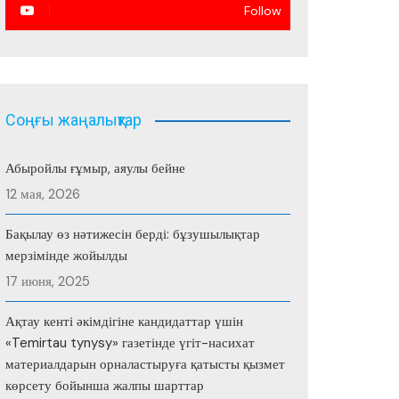
Follow
Соңғы жаңалықтар
Абыройлы ғұмыр, аяулы бейне
12 мая, 2026
Бақылау өз нәтижесін берді: бұзушылықтар
мерзімінде жойылды
17 июня, 2025
Ақтау кенті әкімдігіне кандидаттар үшін
«Temirtau tynysy» газетінде үгіт-насихат
материалдарын орналастыруға қатысты қызмет
көрсету бойынша жалпы шарттар