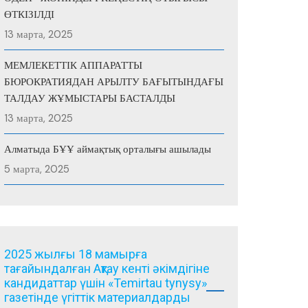
ӨТКІЗІЛДІ
13 марта, 2025
МЕМЛЕКЕТТІК АППАРАТТЫ
БЮРОКРАТИЯДАН АРЫЛТУ БАҒЫТЫНДАҒЫ
ТАЛДАУ ЖҰМЫСТАРЫ БАСТАЛДЫ
13 марта, 2025
Алматыда БҰҰ аймақтық орталығы ашылады
5 марта, 2025
2025 жылғы 18 мамырға
тағайындалған Ақтау кенті әкімдігіне
кандидаттар үшін «Temirtau tynysy»
газетінде үгіттік материалдарды