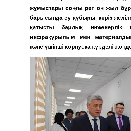
жұмыстары соңғы рет он жыл бұр
барысында су құбыры, кәріз желіл
қатысты барлық инженерлік
инфрақұрылым мен материалдық
және үшінші корпусқа күрделі жөнд