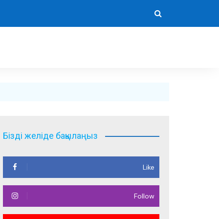
Бізді желіде бақылаңыз
Like
Follow