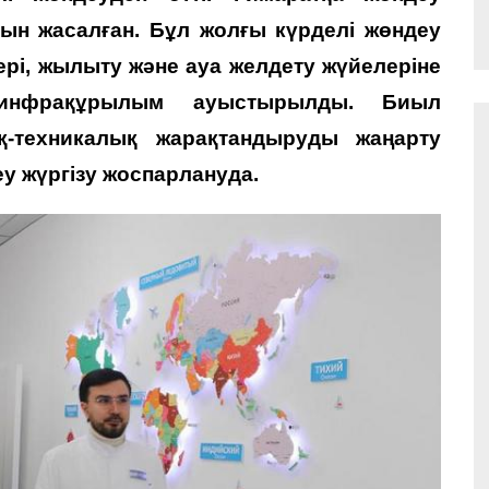
ын жасалған. Бұл жолғы күрделі жөндеу
ері, жылыту және ауа желдету жүйелеріне
 инфрақұрылым ауыстырылды. Биыл
-техникалық жарақтандыруды жаңарту
еу жүргізу жоспарлануда.