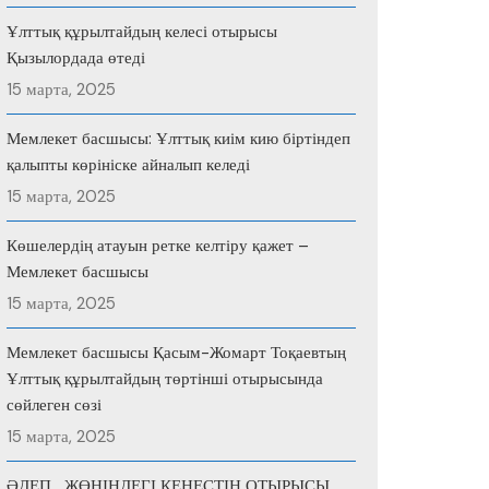
Ұлттық құрылтайдың келесі отырысы
Қызылордада өтеді
15 марта, 2025
Мемлекет басшысы: Ұлттық киім кию біртіндеп
қалыпты көрініске айналып келеді
15 марта, 2025
Көшелердің атауын ретке келтіру қажет –
Мемлекет басшысы
15 марта, 2025
Мемлекет басшысы Қасым-Жомарт Тоқаевтың
Ұлттық құрылтайдың төртінші отырысында
сөйлеген сөзі
15 марта, 2025
ӘДЕП ЖӨНІНДЕГІ КЕҢЕСТІҢ ОТЫРЫСЫ