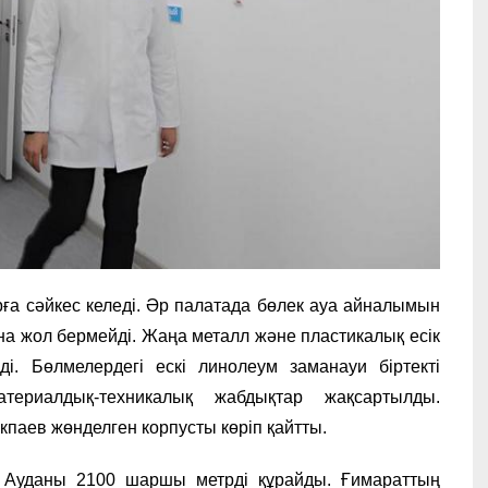
рға сәйкес келеді. Әр палатада бөлек ауа айналымын
на жол бермейді. Жаңа металл және пластикалық есік
і. Бөлмелердегі ескі линолеум заманауи біртекті
териалдық-техникалық жабдықтар жақсартылды.
паев жөнделген корпусты көріп қайтты.
. Ауданы 2100 шаршы метрді құрайды. Ғимараттың