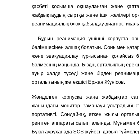
қасбеті қосымша оқшауланған және қапта
жабдықтаудың сыртқы және ішкі желілері ор
реанимациялық блок қабылдау-диагностикалы
– Бұрын реанимация үшінші корпуста орна
бөлімшесінен алшақ болатын. Сонымен қатар,
және эвакуациялау тұрғысынан қолайсыз бо
бөлмесінің маңында. Біздің орталықтың ерекше
ауыр халде түседі және бірден реанимаци
орталығының жетекшісі Ержан Жүнісов.
Жөнделген корпусқа жаңа жабдықтар сат
жанындағы монитор, заманауи ультрадыбысты
портативті. Сондай-ақ, өткен жылы орталы
рентген аппараты сатып алынды. Мұнымен б
Бүкіл ауруханада SOS жүйесі, дабыл түймелер