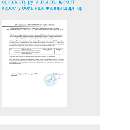
орналастыруға қатысты қызмет
көрсету бойынша жалпы шарттар