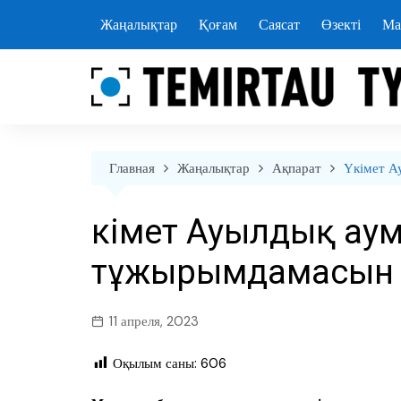
перейти
Жаңалықтар
Қоғам
Саясат
Өзекті
Ма
к
содержанию
Главная
Жаңалықтар
Ақпарат
Үкімет А
Үкімет Ауылдық ау
тұжырымдамасын б
11 апреля, 2023
Оқылым саны:
606