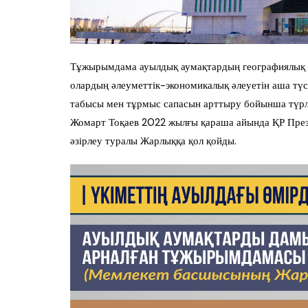
Тұжырымдама ауылдық аумақтардың географиялық 
олардың әлеуметтік-экономикалық әлеуетін аша тү
табысы мен тұрмыс сапасын арттыру бойынша түрлі
Жомарт Тоқаев 2022 жылғы қараша айында ҚР През
әзірлеу туралы Жарлыққа қол қойды.