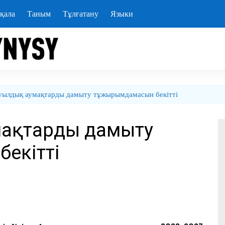
қала
Таным
Тұлғатану
Языки
уылдық аумақтарды дамыту тұжырымдамасын бекітті
мақтарды дамыту
екітті