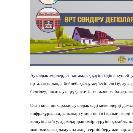
Ауылдық жерлердегі қоғамдық қауіпсіздікті күшейту
орталықтарында бейнебақылау жүйесін енгізу, ауы
белгілеу, шомылуға рұқсат етілген және жабдықтал
Оған қоса шекаралас ауылдық елді мекендерді дамы
инфрақұрылымды жаңарту мен негізгі қызметтерді 
көшуін азайту, адамдардың өмір сүруіне қолайлы 
экономикалық дамуына жаңа серпін беру жоспарлан