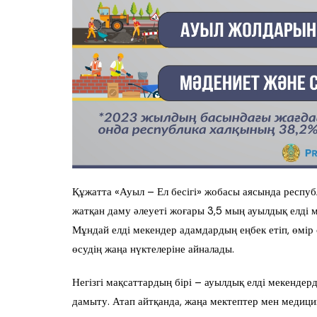
Құжатта «Ауыл – Ел бесігі» жобасы аясында респ
жатқан даму әлеуеті жоғары 3,5 мың ауылдық елді 
Мұндай елді мекендер адамдардың еңбек етіп, өмір
өсудің жаңа нүктелеріне айналады.
Негізгі мақсаттардың бірі – ауылдық елді мекендер
дамыту. Атап айтқанда, жаңа мектептер мен медици