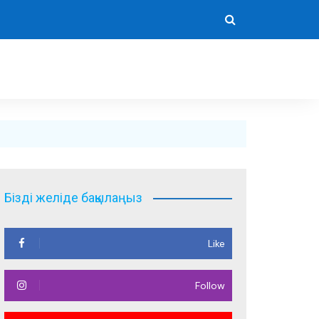
Бізді желіде бақылаңыз
Like
Follow