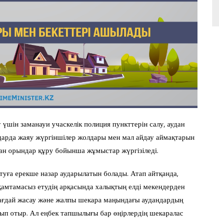
 үшін заманауи учаскелік полиция пункттерін салу, аудан
лдарда жаяу жүргіншілер жолдары мен мал айдау аймақтарын
ған орындар құру бойынша жұмыстар жүргізіледі.
туға ерекше назар аударылатын болады. Атап айтқанда,
қамтамасыз етудің арқасында халықтың елді мекендерден
жағдай жасау және жалпы шекара маңындағы аудандардың
ып отыр. Ал еңбек тапшылығы бар өңірлердің шекаралас