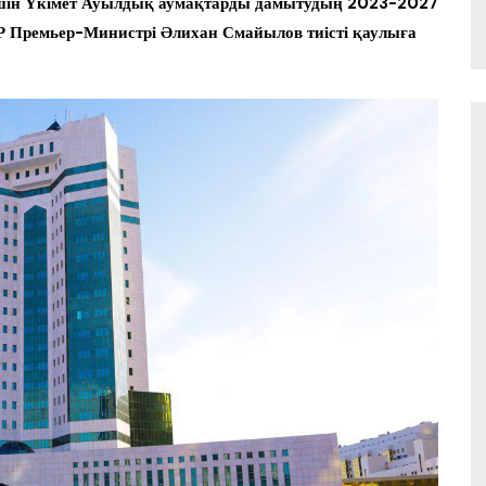
шін Үкімет Ауылдық аумақтарды дамытудың 2023-2027
Р Премьер-Министрі Әлихан Смайылов тиісті қаулыға