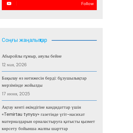
Follow
Соңғы жаңалықтар
Абыройлы ғұмыр, аяулы бейне
12 мая, 2026
Бақылау өз нәтижесін берді: бұзушылықтар
мерзімінде жойылды
17 июня, 2025
Ақтау кенті әкімдігіне кандидаттар үшін
«Temirtau tynysy» газетінде үгіт-насихат
материалдарын орналастыруға қатысты қызмет
көрсету бойынша жалпы шарттар