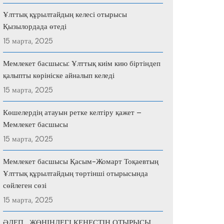
Ұлттық құрылтайдың келесі отырысы
Қызылордада өтеді
15 марта, 2025
Мемлекет басшысы: Ұлттық киім кию біртіндеп
қалыпты көрініске айналып келеді
15 марта, 2025
Көшелердің атауын ретке келтіру қажет –
Мемлекет басшысы
15 марта, 2025
Мемлекет басшысы Қасым-Жомарт Тоқаевтың
Ұлттық құрылтайдың төртінші отырысында
сөйлеген сөзі
15 марта, 2025
ӘДЕП ЖӨНІНДЕГІ КЕҢЕСТІҢ ОТЫРЫСЫ