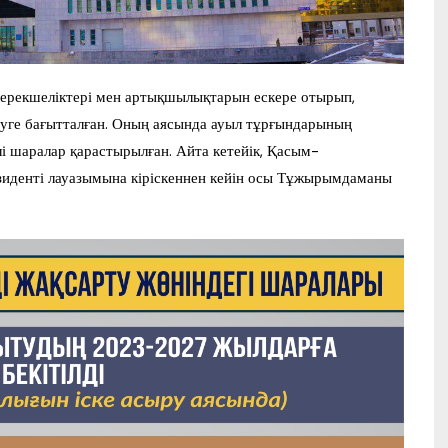
ерекшеліктері мен артықшылықтарын ескере отырып,
суге бағытталған. Оның аясында ауыл тұрғындарының
 шаралар қарастырылған. Айта кетейік, Қасым-
иденті лауазымына кіріскеннен кейін осы Тұжырымдаманы