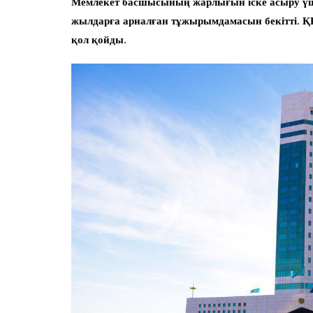
Мемлекет басшысының жарлығын іске асыру ү
жылдарға арналған тұжырымдамасын бекітті. Қ
қол қойды.