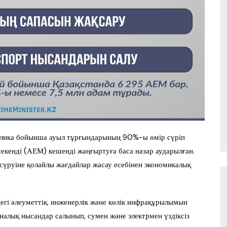
ублика бойынша ауыл тұрғындарының 90%-ы өмір сүріп
мекенді (АЕМ) кешенді жаңғыртуға баса назар аударылған.
 сүруіне қолайлы жағдайлар жасау есебінен экономикалық
дегі әлеуметтік, инженерлік және көлік инфрақұрылымын
налық нысандар салынып, сумен және электрмен үздіксіз