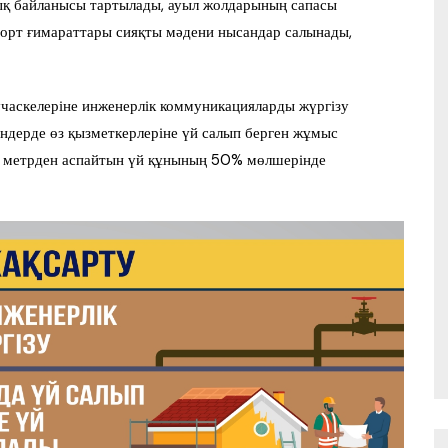
ық байланысы тартылады, ауыл жолдарының сапасы
спорт ғимараттары сияқты мәдени нысандар салынады,
часкелеріне инженерлік коммуникацияларды жүргізу
ндерде өз қызметкерлеріне үй салып берген жұмыс
 метрден аспайтын үй құнының 50% мөлшерінде