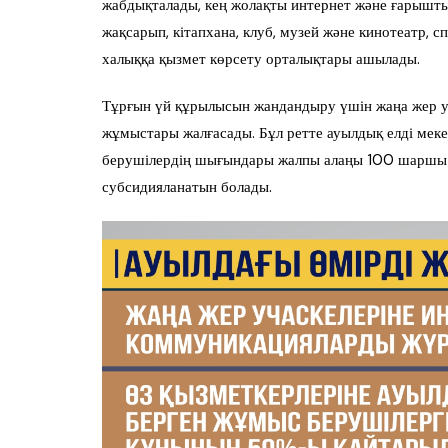
жабдықталады, кең жолақты интернет және ғарышт
жақсарып, кітапхана, клуб, музей және кинотеатр, 
халыққа қызмет көрсету орталықтары ашылады.
Тұрғын үй құрылысын жандандыру үшін жаңа жер у
жұмыстары жалғасады. Бұл ретте ауылдық елді меке
берушілердің шығындары жалпы алаңы 100 шаршы
субсидияланатын болады.