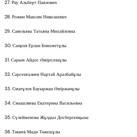
27. Рау Альберт Павлович
28. Рожин Максим Николаевич
29. Савельева Татьяна Михайловна
30. Саиров Ерлан Бияхметұлы
31. Сарым Айдос Әміроллаұлы
32. Сарсенғалиев Нартай Аралбайұлы
33. Смағұлов Бауыржан Әміржанұлы
34. Смышляева Екатерина Васильевна
35. Сүлейменова Жұлдыз Досбергенқызы
36. Тәкиев Мәди Төкешұлы