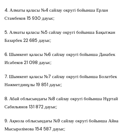
4. Алматы қаласы №4 сайлау округі бойынша Ерлан
Стамбеков 15 930 дауыс;
5. Алматы қаласы №5 сайлау округі бойынша Бақытжан
Базарбек 22 685 дауыс;
6. Шымкент қаласы №6 сайлау округі бойынша Данабек
Исабеков 21 098 дауыс;
7. Шымкент қаласы №7 сайлау округі бойынша Болатбек
Нәжметдинұлы 19 851 дауыс;
8. Абай облысындағы №8 сайлау округі бойынша Нұртай
Сабильянов 131 872 дауыс;
9. Ақмола облысындағы №9 сайлау округі бойынша Айна
Мысырәлімова 154 587 дауыс;