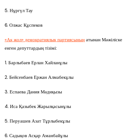
5. Нұргүл Тау
6. Олжас Құспеков
«Ақ жол» демократиялық партиясының
атынан Мәжіліске
енген депуттардың тізімі:
1. Барлыбаев Ерлан Хайланұлы
2. Бейсенбаев Ержан Алмабекұлы
3. Еспаева Дания Мәдиқызы
4. Иса Қазыбек Жарылқасынұлы
5. Перуашев Азат Тұрлыбекұлы
6. Садықов Асқар Аманбайұлы