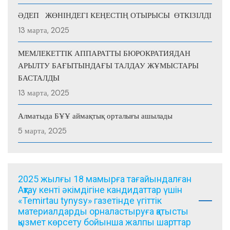
ӘДЕП ЖӨНІНДЕГІ КЕҢЕСТІҢ ОТЫРЫСЫ ӨТКІЗІЛДІ
13 марта, 2025
МЕМЛЕКЕТТІК АППАРАТТЫ БЮРОКРАТИЯДАН
АРЫЛТУ БАҒЫТЫНДАҒЫ ТАЛДАУ ЖҰМЫСТАРЫ
БАСТАЛДЫ
13 марта, 2025
Алматыда БҰҰ аймақтық орталығы ашылады
5 марта, 2025
2025 жылғы 18 мамырға тағайындалған
Ақтау кенті әкімдігіне кандидаттар үшін
«Temirtau tynysy» газетінде үгіттік
материалдарды орналастыруға қатысты
қызмет көрсету бойынша жалпы шарттар