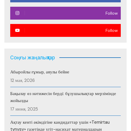
Follow
Follow
Соңғы жаңалықтар
Абыройлы ғұмыр, аяулы бейне
12 мая, 2026
Бақылау өз нәтижесін берді: бұзушылықтар мерзімінде
жойылды
17 июня, 2025
Ақтау кенті әкімдігіне кандидаттар үшін «Temirtau
tynysy» газетінде үгіт-насихат материалдарын