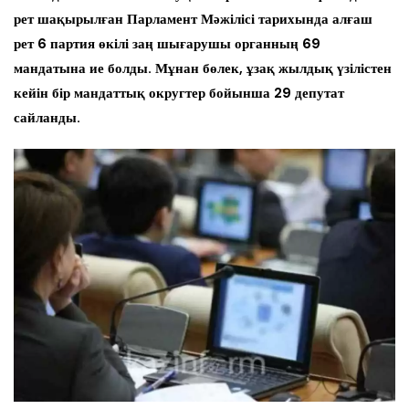
рет шақырылған Парламент Мәжілісі тарихында алғаш
рет 6 партия өкілі заң шығарушы органның 69
мандатына ие болды. Мұнан бөлек, ұзақ жылдық үзілістен
кейін бір мандаттық округтер бойынша 29 депутат
сайланды.