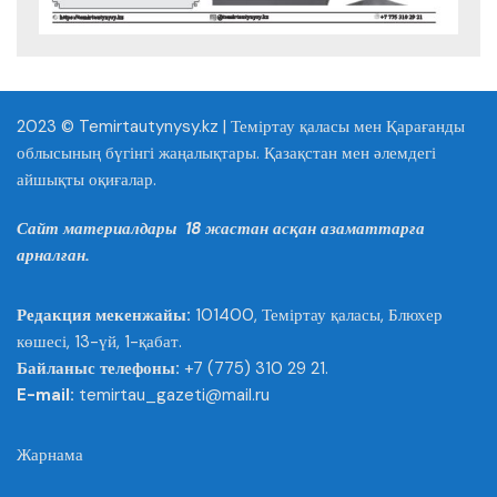
2023 © Temirtautynysy.kz | Теміртау қаласы мен Қарағанды
облысының бүгінгі жаңалықтары. Қазақстан мен әлемдегі
айшықты оқиғалар.
Сайт материалдары 18 жастан асқан азаматтарға
арналған.
Редакция мекенжайы:
101400, Теміртау қаласы, Блюхер
көшесі, 13-үй, 1-қабат.
Байланыс телефоны:
+7 (775) 310 29 21.
E-mail:
temirtau_gazeti@mail.ru
Жарнама