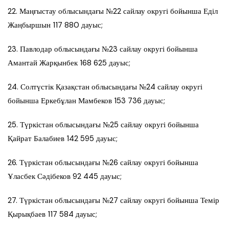
22. Маңғыстау облысындағы №22 сайлау округі бойынша Еділ
Жаңбыршын 117 880 дауыс;
23. Павлодар облысындағы №23 сайлау округі бойынша
Амантай Жарқынбек 168 625 дауыс;
24. Солтүстік Қазақстан облысындағы №24 сайлау округі
бойынша Еркебұлан Мамбеков 153 736 дауыс;
25. Түркістан облысындағы №25 сайлау округі бойынша
Қайрат Балабиев 142 595 дауыс;
26. Түркістан облысындағы №26 сайлау округі бойынша
Ұласбек Сәдібеков 92 445 дауыс;
27. Түркістан облысындағы №27 сайлау округі бойынша Темір
Қырықбаев 117 584 дауыс;