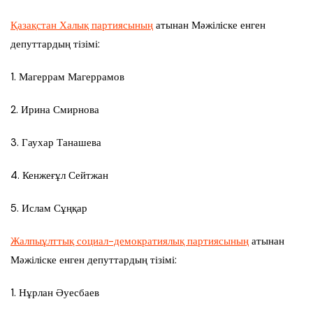
Қазақстан Халық партиясының
атынан Мәжіліске енген
депуттардың тізімі:
1. Магеррам Магеррамов
2. Ирина Смирнова
3. Гаухар Танашева
4. Кенжеғұл Сейтжан
5. Ислам Сұңқар
Жалпыұлттық социал-демократиялық партиясының
атынан
Мәжіліске енген депуттардың тізімі:
1. Нұрлан Әуесбаев