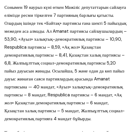
Сонымен 19 наурыз күні өткен Мәжіліс депутаттарын сайлауға
елімізде ресми тіркелген 7 партияның барлығы қатысты.
Олардың ішінде тек «Байтақ» партиясы ғана шекті 5 пайыздық
межеден аса алмады. Ал Amanat партиясы сайлаушылардың –
53,90, «Ауыл» халықтық-демократиялық партиясы – 10,90,
Respublica партиясы – 8,59, «Ақ жол» Қазақстан
демократиялық партиясы – 8,41, Қазақстан халық партиясы –
6,8, Жалпыұлттық социал-демократиялық партиясы 5,20
пайыз дауысын жинады. Осылайша, 5 және одан да көп пайыз
дауыс жинаған саяси партиялардың арасында Amanat
партиясына — 40 мандат, «Ауыл» халықтық-демократиялық
партиясы – 8 мандат, Respublica партиясы – 6 мандат, «Ақ
жол» Қазақстан демократиялық партиясы – 6 мандат,
Қазақстан халық партиясы – 5 мандат, Жалпыұлттық социал-
демократиялық партияға 4 мандат бұйырды.