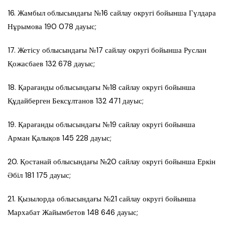
16. Жамбыл облысындағы №16 сайлау округі бойынша Гүлдара
Нұрымова 190 078 дауыс;
17. Жетісу облысындағы №17 сайлау округі бойынша Руслан
Қожасбаев 132 678 дауыс;
18. Қарағанды облысындағы №18 сайлау округі бойынша
Құдайберген Бексұлтанов 132 471 дауыс;
19. Қарағанды облысындағы №19 сайлау округі бойынша
Арман Қалықов 145 228 дауыс;
20. Қостанай облысындағы №20 сайлау округі бойынша Еркін
Әбіл 181 175 дауыс;
21. Қызылорда облысындағы №21 сайлау округі бойынша
Мархабат Жайымбетов 148 646 дауыс;