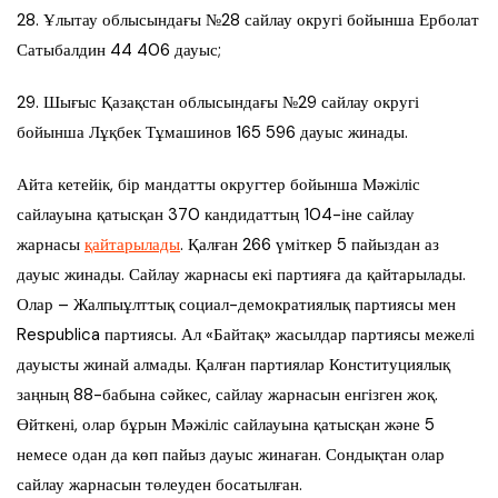
28. Ұлытау облысындағы №28 сайлау округі бойынша Ерболат
Сатыбалдин 44 406 дауыс;
29. Шығыс Қазақстан облысындағы №29 сайлау округі
бойынша Лұқбек Тұмашинов 165 596 дауыс жинады.
Айта кетейік, бір мандатты округтер бойынша Мәжіліс
сайлауына қатысқан 370 кандидаттың 104-іне сайлау
жарнасы
қайтарылады
. Қалған 266 үміткер 5 пайыздан аз
дауыс жинады. Сайлау жарнасы екі партияға да қайтарылады.
Олар – Жалпыұлттық социал-демократиялық партиясы мен
Respublica партиясы. Ал «Байтақ» жасылдар партиясы межелі
дауысты жинай алмады. Қалған партиялар Конституциялық
заңның 88-бабына сәйкес, сайлау жарнасын енгізген жоқ.
Өйткені, олар бұрын Мәжіліс сайлауына қатысқан және 5
немесе одан да көп пайыз дауыс жинаған. Сондықтан олар
сайлау жарнасын төлеуден босатылған.