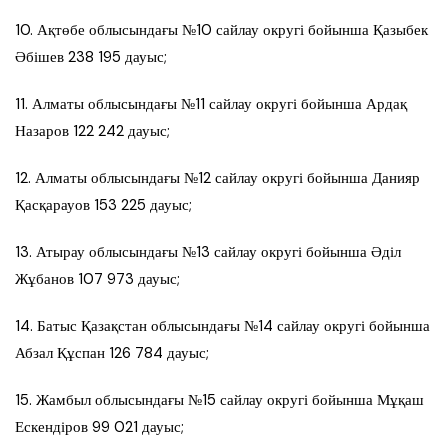
10. Ақтөбе облысындағы №10 сайлау округі бойынша Қазыбек
Әбішев 238 195 дауыс;
11. Алматы облысындағы №11 сайлау округі бойынша Ардақ
Назаров 122 242 дауыс;
12. Алматы облысындағы №12 сайлау округі бойынша Данияр
Қасқарауов 153 225 дауыс;
13. Атырау облысындағы №13 сайлау округі бойынша Әділ
Жұбанов 107 973 дауыс;
14. Батыс Қазақстан облысындағы №14 сайлау округі бойынша
Абзал Құспан 126 784 дауыс;
15. Жамбыл облысындағы №15 сайлау округі бойынша Мұқаш
Ескендіров 99 021 дауыс;