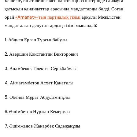
Кеше-бүгін аталған саяси партиялар өз іштерінде сайлауға
қатысқан қандидаттар арасында мандаттарды бөлді. Соған
орай
«Amanat»-тың партиялық тізімі
арқылы Мәжілістен
мандат алған депутаттардың тізімі мынандай:
1. Абдиев Ерлан Тұрсынбайұлы
2. Авершин Константин Викторович
3. Адамбеков Тілектес Серікбайұлы
4. Аймағамбетов Асхат Қанатұлы
5. Әбенов Мұрат Абдуламитұлы
6. Әшімбетов Нұржан Кемерұлы
7. Әшімжанов Жанарбек Садықанұлы