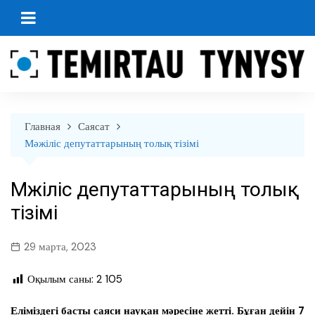
перейти
к
содержанию
Главная
Саясат
Мәжіліс депутаттарының толық тізімі
Мәжіліс депутаттарының толық
тізімі
29 марта, 2023
Оқылым саны:
2 105
Еліміздегі басты саяси науқан мәресіне жетті. Бұған дейін 7