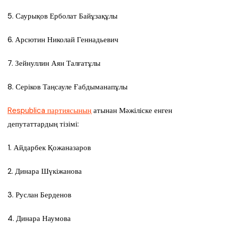
5. Саурықов Ерболат Байұзақұлы
6. Арсютин Николай Геннадьевич
7. Зейнуллин Аян Талғатұлы
8. Серіков Таңсауле Ғабдыманапұлы
Respublica партиясының
атынан Мәжіліске енген
депутаттардың тізімі:
1. Айдарбек Қожаназаров
2. Динара Шүкіжанова
3. Руслан Берденов
4. Динара Наумова