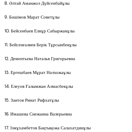
8. Әлтай Аманжол Дүйсенбайұлы
9. Бәшімов Марат Советұлы
10. Бейсенбаев Елнұр Сабыржанұлы
11. Бейсенғалиев Берік Тұрсынбекұлы
12. Дементьева Наталья Григорьевна
13. Ергешбаев Мұрат Нәлхожаұлы
14. Елеуов Ғалымжан Алмасбекұлы
15. Заитов Ринат Рифхатұлы
16. Имашева Снежанна Валерьевна
17. Ізмұхамбетов Бақтықожа Салахатдинұлы