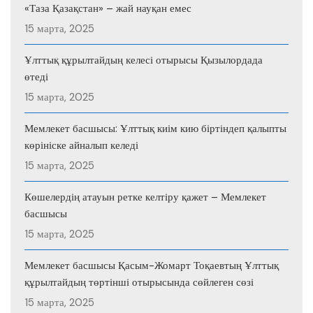
«Таза Қазақстан» – жай науқан емес
15 марта, 2025
Ұлттық құрылтайдың келесі отырысы Қызылордада
өтеді
15 марта, 2025
Мемлекет басшысы: Ұлттық киім кию біртіндеп қалыпты
көрініске айналып келеді
15 марта, 2025
Көшелердің атауын ретке келтіру қажет – Мемлекет
басшысы
15 марта, 2025
Мемлекет басшысы Қасым-Жомарт Тоқаевтың Ұлттық
құрылтайдың төртінші отырысында сөйлеген сөзі
15 марта, 2025