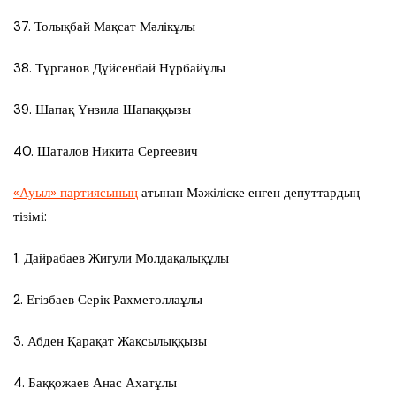
37. Толықбай Мақсат Мәлікұлы
38. Тұрганов Дүйсенбай Нұрбайұлы
39. Шапақ Үнзила Шапаққызы
40. Шаталов Никита Сергеевич
«Ауыл» партиясының
атынан Мәжіліске енген депуттардың
тізімі:
1. Дайрабаев Жигули Молдақалықұлы
2. Егізбаев Серік Рахметоллаұлы
3. Абден Қарақат Жақсылыққызы
4. Баққожаев Анас Ахатұлы