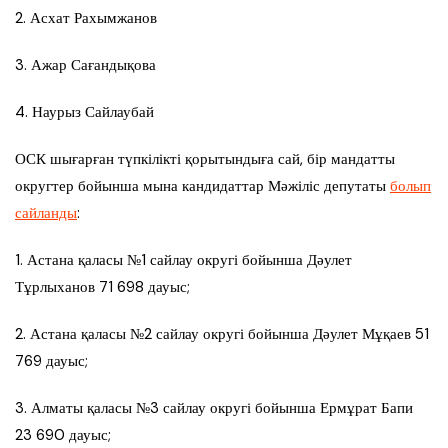
2. Асхат Рахымжанов
3. Ажар Сағандықова
4. Наурыз Сайлаубай
ОСК шығарған түпкілікті қорытындыға сай, бір мандатты
округтер бойынша мына кандидаттар Мәжіліс депутаты
болып
сайланды
:
1. Астана қаласы №1 сайлау округі бойынша Дәулет
Тұрлыханов 71 698 дауыс;
2. Астана қаласы №2 сайлау округі бойынша Дәулет Мұқаев 51
769 дауыс;
3. Алматы қаласы №3 сайлау округі бойынша Ермұрат Бапи
23 690 дауыс;