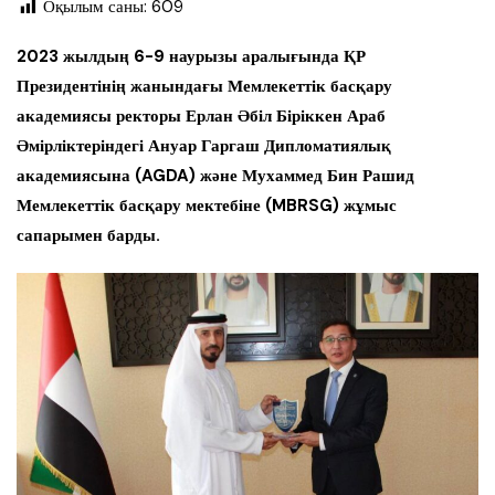
Оқылым саны:
609
2023 жылдың 6-9 наурызы аралығында ҚР
Президентінің жанындағы Мемлекеттік басқару
академиясы ректоры Ерлан Әбіл Біріккен Араб
Әмірліктеріндегі Ануар Гаргаш Дипломатиялық
академиясына (AGDA) және Мухаммед Бин Рашид
Мемлекеттік басқару мектебіне (MBRSG) жұмыс
сапарымен барды.