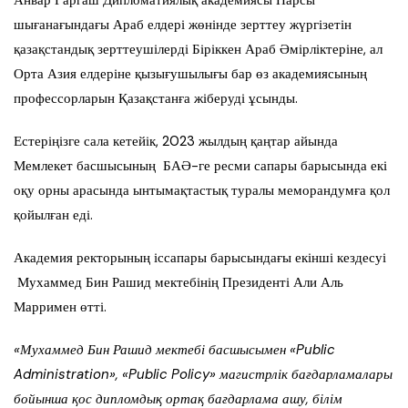
шығанағындағы Араб елдері жөнінде зерттеу жүргізетін
қазақстандық зерттеушілерді Біріккен Араб Әмірліктеріне, ал
Орта Азия елдеріне қызығушылығы бар өз академиясының
профессорларын Қазақстанға жіберуді ұсынды.
Естеріңізге сала кетейік, 2023 жылдың қаңтар айында
Мемлекет басшысының БАӘ-ге ресми сапары барысында екі
оқу орны арасында ынтымақтастық туралы меморандумға қол
қойылған еді.
Академия ректорының іссапары барысындағы екінші кездесуі
Мухаммед Бин Рашид мектебінің Президенті Али Аль
Марримен өтті.
«Мухаммед Бин Рашид мектебі басшысымен «Public
Administration», «Public Policy» магистрлік бағдарламалары
бойынша қос дипломдық ортақ бағдарлама ашу, білім