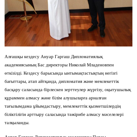
Алғашқы кездесу Ануар Гаргаш Дипломатиялық
академиясының Бас директоры Николай Младеновпен
өткізілді. Кездесу барысында ынтымақтастықтың негізгі
бағыттары, атап айтқанда, дипломатия және мемлекеттік
басқару саласында бірлескен зерттеулер жүргізу, оқытушылық
құраммен алмасу және білім алушыларға арналған
тағылымдама ұйымдастыру, мемлекеттік қызметшілердің
біліктілігін арттыру саласында тәжірибе алмасу мәселелері
талқыланды.
Анвар Гаргаш Дипломатиялық академиясы Парсы