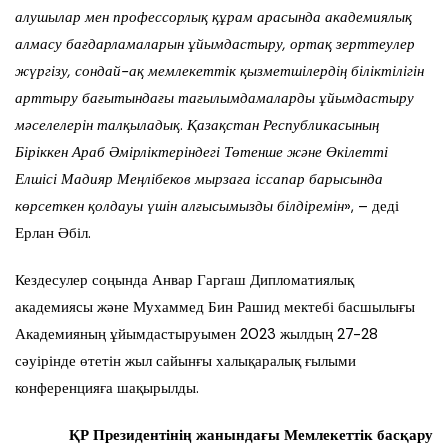
алушылар мен профессорлық құрам арасында академиялық
алмасу бағдарламаларын ұйымдастыру, ортақ зерттеулер
жүргізу, сондай-ақ мемлекеттік қызметшілердің біліктілігін
арттыру бағытындағы тағылымдамаларды ұйымдастыру
мәселелерін талқыладық
.
Қазақстан Республикасының
Біріккен Араб Әмірліктеріндегі Төтенше және Өкілетті
Елшісі
Мадияр Меңлібеков мырзаға іссапар барысында
көрсеткен қолдауы үшін алғысымызды білдіремін
», – деді
Ерлан Әбіл.
Кездесулер соңында Анвар Гаргаш Дипломатиялық
академиясы және Мухаммед Бин Рашид мектебі басшылығы
Академияның ұйымдастыруымен 2023 жылдың 27-28
сәуірінде өтетін жыл сайынғы халықаралық ғылыми
конференцияға шақырылды.
ҚР Президентінің жанындағы Мемлекеттік басқару