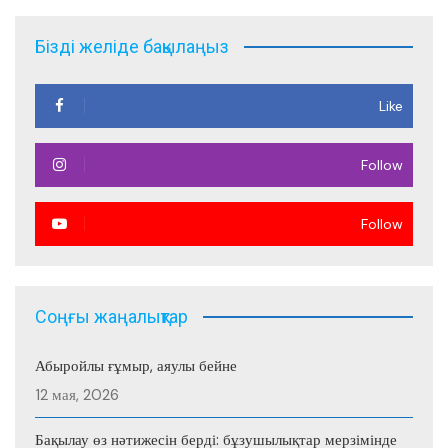
записям
Бізді желіде бақылаңыз
Like
Follow
Follow
Соңғы жаңалықтар
Абыройлы ғұмыр, аяулы бейне
12 мая, 2026
Бақылау өз нәтижесін берді: бұзушылықтар мерзімінде