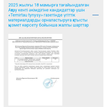
2025 жылғы 18 мамырға тағайындалған
Ақтау кенті әкімдігіне кандидаттар үшін
«Temirtau tynysy» газетінде үгіттік
материалдарды орналастыруға қатысты
қызмет көрсету бойынша жалпы шарттар