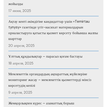
жойылды
17 июня, 2025
Ақтау кенті әкімдігіне кандидаттар үшін «Temirtau
tynysy» газетінде үгіт-насихат материалдарын
орналастыруға қатысты қызмет көрсету бойынша жалпы
шарттар
20 апреля, 2025
Ұлттық құндылықтар – парасыз қоғам бастауы
18 апреля, 2025
Мемлекеттік органдардың ақпараттық жүйелеріне
мониторинг жасау – мемлекеттік қызметтерді мінсіз
көрсетудің кепілі
9 апреля, 2025
Жемқорлықпен күрес – азаматтық борыш