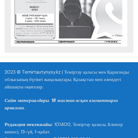
2023 © Temirtautynysy.kz | Теміртау қаласы мен Қарағанды
облысының бүгінгі жаңалықтары. Қазақстан мен әлемдегі
айшықты оқиғалар.
Сайт материалдары 18 жастан асқан азаматтарға
арналған.
Редакция мекенжайы:
101400, Теміртау қаласы, Блюхер
көшесі, 13-үй, 1-қабат.