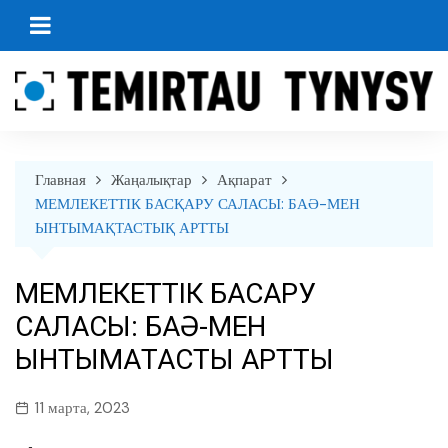
перейти
к
содержанию
Главная
Жаңалықтар
Ақпарат
МЕМЛЕКЕТТІК БАСҚАРУ САЛАСЫ: БАӘ-МЕН
ЫНТЫМАҚТАСТЫҚ АРТТЫ
МЕМЛЕКЕТТІК БАСҚАРУ
САЛАСЫ: БАӘ-МЕН
ЫНТЫМАҚТАСТЫҚ АРТТЫ
11 марта, 2023