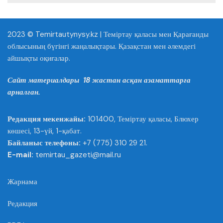
2023 © Temirtautynysy.kz | Теміртау қаласы мен Қарағанды
облысының бүгінгі жаңалықтары. Қазақстан мен әлемдегі
айшықты оқиғалар.
Сайт материалдары 18 жастан асқан азаматтарға
арналған.
Редакция мекенжайы:
101400, Теміртау қаласы, Блюхер
көшесі, 13-үй, 1-қабат.
Байланыс телефоны:
+7 (775) 310 29 21.
E-mail:
temirtau_gazeti@mail.ru
Жарнама
Редакция