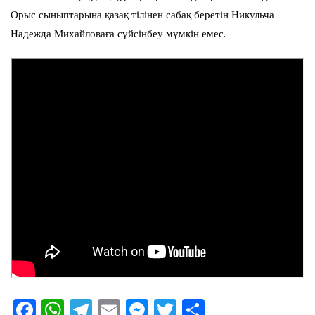
Орыс сыныптарына қазақ тілінен сабақ беретін Никульча
Надежда Михайловаға сүйсінбеу мүмкін емес.
F
W
T
E
M
T
О