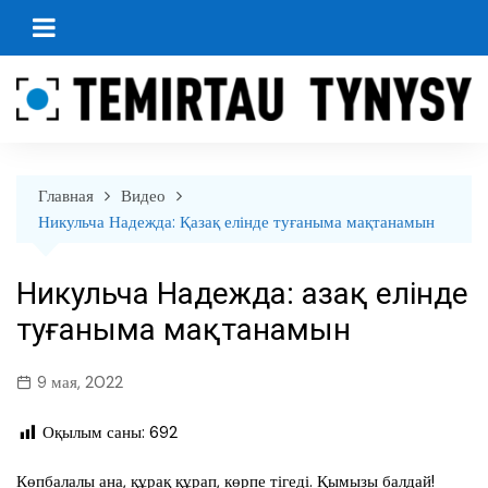
перейти
к
содержанию
Главная
Видео
Никульча Надежда: Қазақ елінде туғаныма мақтанамын
Никульча Надежда: Қазақ елінде
туғаныма мақтанамын
9 мая, 2022
Оқылым саны:
692
Көпбалалы ана, құрақ құрап, көрпе тігеді. Қымызы балдай!