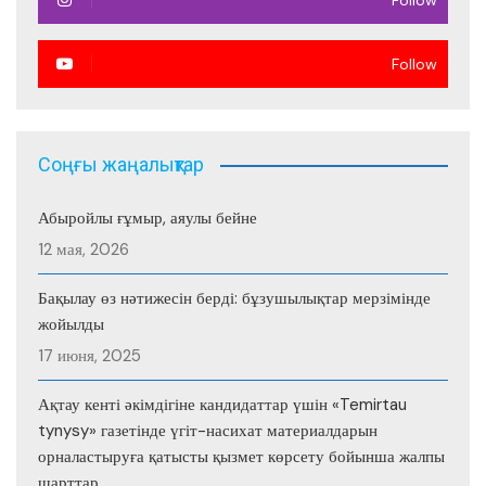
Follow
Follow
Соңғы жаңалықтар
Абыройлы ғұмыр, аяулы бейне
12 мая, 2026
Бақылау өз нәтижесін берді: бұзушылықтар мерзімінде
жойылды
17 июня, 2025
Ақтау кенті әкімдігіне кандидаттар үшін «Temirtau
tynysy» газетінде үгіт-насихат материалдарын
орналастыруға қатысты қызмет көрсету бойынша жалпы
шарттар