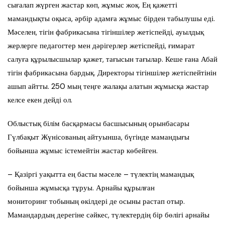
сығалап жүрген жастар көп, жұмыс жоқ. Ең қажетті
мамандықты оқыса, әрбір адамға жұмыс бірден табылушы еді.
Мәселен, тігін фабрикасына тігіншілер жетіспейді, ауылдық
жерлерге педагогтер мен дәрігерлер жетіспейді, ғимарат
салуға құрылысшылар қажет, тағысын тағылар. Кеше ғана Абай
тігін фабрикасына бардық. Директоры тігіншілер жетіспейтінін
ашып айтты.
250 мың теңге жалақы алатын жұмысқа жастар
келсе екен дейді ол.
Облыстық білім басқармасы басшысының орынбасары
Гүлбақыт Жүнісованың айтуынша, бүгінде мамандығы
бойынша жұмыс істемейтін жастар көбейген.
– Қазіргі уақытта ең басты мәселе – түлектің мамандық
бойынша жұмысқа тұруы. Арнайы құрылған
мониторинг
тобының
өкілдері де осы
ны
растап отыр.
Мамандардың дерегіне сәйкес, түлектердің бір бөлігі арнайы