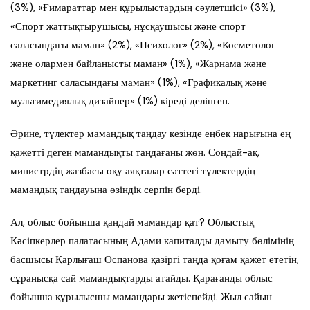
(3%), «Ғимараттар мен құрылыстардың
сәулетшісі
» (3%),
«Спорт
жаттықтырушысы
,
нұсқаушысы
және спорт
саласындағы маман» (2%), «Психолог» (2%), «Косметолог
және олармен байланысты маман» (1%), «Жарнама және
маркетинг саласындағы маман» (1%), «Графикалық және
мультимедиялық дизайнер» (1%)
кіреді делінген.
Әрине, түлектер мамандық таңдау кезінде еңбек нарығына ең
қажетті деген мамандықты таңдағаны жөн. Сондай-ақ,
министрдің жазбасы оқу аяқталар сәттегі түлектердің
мамандық таңдауына өзіндік серпін берді.
Ал, облыс бойынша қандай мамандар қат?
Облыстық
Кәсіпкерлер палатасының
А
дами капиталды дамыту бөлімінің
басшысы Қарлығаш Оспанова қазіргі таңда қоғам қажет ететін,
сұранысқа сай мамандықтард
ы атайды.
Қарағанды о
блыс
бойынша құрылысшы мамандары
жетіспейді. Жыл
сайын