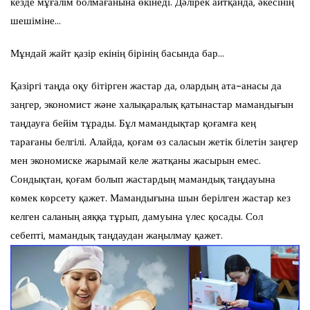
кезде
мұғалім болмағанына өкінеді. Дәлірек айтқанда, әкесінің
шешіміне…
Мұндай жайт қазір екінің
бірінің басында бар
…
Қазіргі таңда
оқу бітірген жастар да, олардың ата-анасы да
заңгер
, экономист және халықаралық қатынастар мамандығын
таңдауға бейім тұрады.
Б
ұл мамандықта
р
қоғам
ға
кең
тарағаны белгілі.
Алайда,
қоғам өз саласын жетік білетін заңгер
мен экономиске жарымай келе жатқаны жасырын емес.
Сондықтан, қоғам болып жастардың мамандық таңдауына
көмек көр
сету қажет.
Мамандығын
а
шын берілген
жастар
кез
келген саланың аяққа тұрып, дамуына
үлес қосады. Сол
себепті, мамандық таңдаудан жаңылмау қажет.