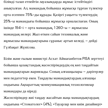
білімді талап етпейтін лауазымдарда жұмыс істейтіндігі
анықталған. Ал, мамандық бойынша жұмысқа тұрған түлектер
орта есеппен 75%-ды құрады. Қазіргі уақытта түлектердің
25%-ы маманды
ғы
бойынша жұмысқа орналаспаған. Оның
ішінде 194-і – орта мамандық, 1 260-ы – жұмысшы
мамандық иелері. Жыл өткен сайын техникалық және
жұмысшы мамандықтарына сұраныс артып келеді, – де
йді
Гүлбақыт Жүнісова.
Білім және ғылым министрі Асхат Аймағанбетов PISA зерттеуі
бойынша қ
азақстандық жасөспірімдердің
ең көп таңдайтын
мамандықтарын жариялады. Соның алғашқылары – дәрігерлер
мен педагогтер екен.
Таңдаулы мамандықтардың алғашқы
ондығына Ақпараттық-коммуникациялық технологиялар
мамандары да кіреді.
Жасөспірімдер ж
иі таңд
ау жасайтын жаңа
мамандықтардың
ондығына «
Стоматолог
» (4%), «Тауарлар мен киім дизайнері»