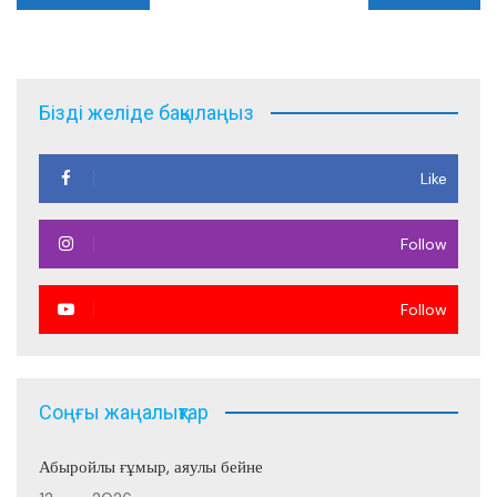
по
записям
Бізді желіде бақылаңыз
Like
Follow
Follow
Соңғы жаңалықтар
Абыройлы ғұмыр, аяулы бейне