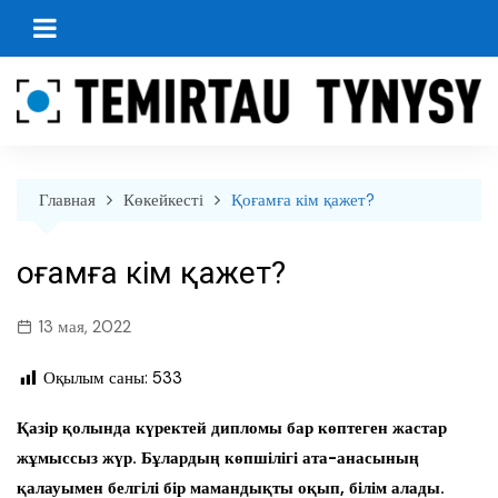
перейти
к
содержанию
Главная
Көкейкесті
Қоғамға кім қажет?
Қоғамға кім қажет?
13 мая, 2022
Оқылым саны:
533
Қазір қолында күректей дипломы бар
көптеген
жастар
жұмыссыз жүр.
Бұлардың көпшілігі
ата-анасының
қалауымен белгілі бір мамандықты оқып, білім алады.