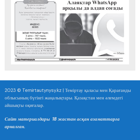
2023 © Temirtautynysy.kz | Теміртау қаласы мен Қарағанды
облысының бүгінгі жаңалықтары. Қазақстан мен әлемдегі
айшықты оқиғалар.
Сайт материалдары 18 жастан асқан азаматтарға
арналған.