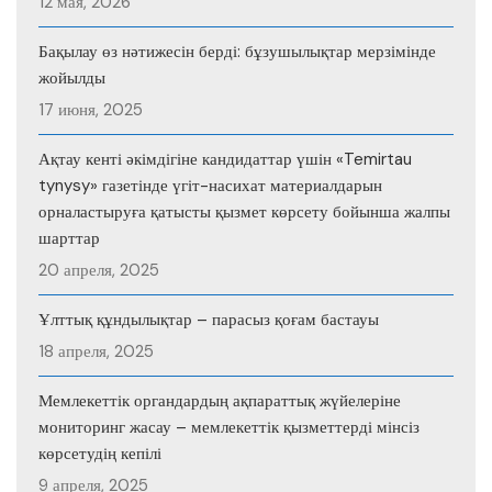
12 мая, 2026
Бақылау өз нәтижесін берді: бұзушылықтар мерзімінде
жойылды
17 июня, 2025
Ақтау кенті әкімдігіне кандидаттар үшін «Temirtau
tynysy» газетінде үгіт-насихат материалдарын
орналастыруға қатысты қызмет көрсету бойынша жалпы
шарттар
20 апреля, 2025
Ұлттық құндылықтар – парасыз қоғам бастауы
18 апреля, 2025
Мемлекеттік органдардың ақпараттық жүйелеріне
мониторинг жасау – мемлекеттік қызметтерді мінсіз
көрсетудің кепілі
9 апреля, 2025