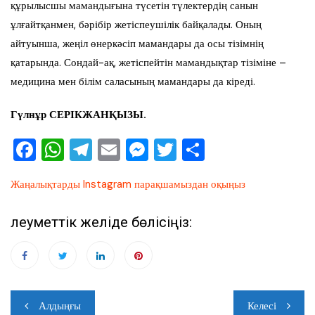
құрылысшы мамандығына түсетін түлектердің санын
ұлғайтқанмен, бәрібір жетіспеушілік байқалады. Оның
айтуынша, жеңіл өнеркәсіп мамандары да осы тізімнің
қатарында. Сондай-ақ, жетіспейтін мамандықтар тізіміне –
медицина мен білім саласының мамандары да кіреді.
Гүлнұр СЕРІКЖАНҚЫЗЫ.
F
W
T
E
M
T
О
a
h
el
m
e
wi
тп
Жаңалықтарды Instagram парақшамыздан оқыңыз
c
at
e
ai
ss
tt
ра
e
s
gr
l
e
er
ви
Әлеуметтік желіде бөлісіңіз:
b
A
a
n
ть
o
p
m
g
o
p
er
Навигация
k
Алдыңғы
Келесі