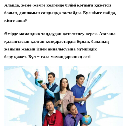
Алайда, жеме-жемге келгенде
білімі
қоғамға қажетсіз
болып, дипломын сандыққа тастайды. Бұл кімге пайда,
кімге зиян?
Өмірде мамандық таңдаудан қателеспеу керек.
Ата-ана
қ
алыптасып қалған
көзқарастарды
бұзып, баланың
жанына жақын іспен айналысуына мүмкіндік
беру
қажет.
Бұл – сала мамандарының сөзі.