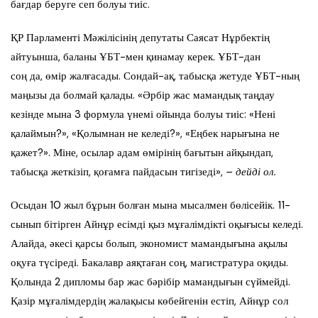
бағдар беруге сеп болуы тиіс.
ҚР Парламенті Мәжілісінің депутаты
Саясат Нұрбектің
айтуынша, баланы ҰБТ-мен қинамау керек. ҰБТ-дан
соң
да,
өмір жалғаса
ды.
Сондай-ақ, табысқа жетуде ҰБТ-ның
маңызы да болмай қалады. «Әрбір жас мамандық таңдау
кезінде мына 3 формула үнемі ойында болуы тиіс: «Нені
қалаймын?», «Қолымнан не келеді?», «Еңбек нарығына не
қажет?». Міне, осылар адам өмірінің бағытын айқындап,
табысқа жеткізіп, қоғамға пайдасын тигізеді»,
– дейді ол.
Осыдан 10 жыл бұрын болған мына мысалмен бөлісейік. 11-
сынып бітірген Айнұр есімді қыз мұғалім
дікті
оқығысы
келеді.
Алайда, әкесі қарсы болып, экономист мамандығына ақылы
оқуға түсіреді. Бакалавр аяқтаған соң, магистратура оқиды.
Қолында 2 дипломы бар жас бәрібір мамандығын сүймейді.
Қазір мұғалімдердің жалақысы көбейгенін естіп, Айнұр
сол