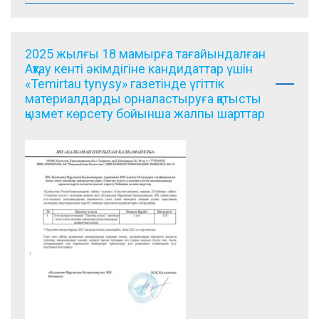
2025 жылғы 18 мамырға тағайындалған
Ақтау кенті әкімдігіне кандидаттар үшін
«Temirtau tynysy» газетінде үгіттік
материалдарды орналастыруға қатысты
қызмет көрсету бойынша жалпы шарттар