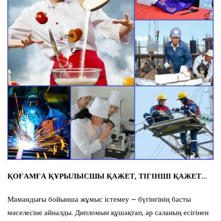
ҚОҒАМҒА ҚҰРЫЛЫСШЫ ҚАЖЕТ, ТІГІНШІ ҚАЖЕТ…
Мамандығы бойынша жұмыс істемеу – бүгінгінің басты
мәселесіне айналды. Дипломын құшақтап, әр саланың есігінен