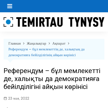
перейти
к
содержанию
Главная
Жаңалықтар
Ақпарат
Референдум – бұл мемлекеттің де, халықтың да
демократияға бейілділігінің айқын көрінісі
Референдум – бұл мемлекеттің
де, халықтың да демократияға
бейілділігінің айқын көрінісі
23 мая, 2022