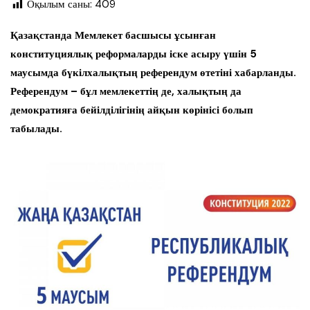
Оқылым саны:
409
Қазақстанда Мемлекет басшысы ұсынған
конституциялық реформаларды іске асыру үшін 5
маусымда бүкілхалықтың референдум өтетіні хабарланды.
Референдум – бұл мемлекеттің де, халықтың да
демократияға бейілділігінің айқын көрінісі болып
табылады.