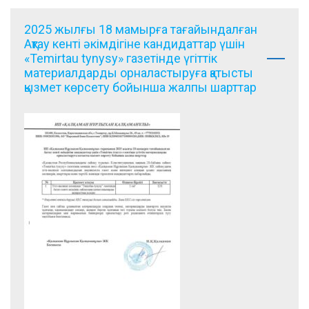
2025 жылғы 18 мамырға тағайындалған
Ақтау кенті әкімдігіне кандидаттар үшін
«Temirtau tynysy» газетінде үгіттік
материалдарды орналастыруға қатысты
қызмет көрсету бойынша жалпы шарттар