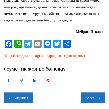
тудыруды қарастыруы болып отыр. Сондықтан саяси жүйесі
зайырлы, өркениетті, демократиялы бағытта қалыптасқан
мемлекетте өмір сүруды қалайтын әр қазақстандықтың осы
ауқымды шарада өз үнін білдіруі маңызды.
Мейрам Искаков
F
W
T
E
M
T
О
a
h
el
m
e
wi
тп
Жаңалықтарды Instagram парақшамыздан оқыңыз
c
at
e
ai
ss
tt
ра
e
s
gr
l
e
er
ви
Әлеуметтік желіде бөлісіңіз:
b
A
a
n
ть
o
p
m
g
o
p
er
Навигация
k
Алдыңғы
Келесі
по