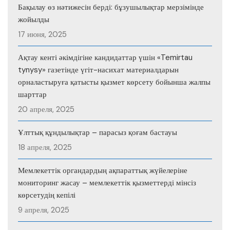
Бақылау өз нәтижесін берді: бұзушылықтар мерзімінде
жойылды
17 июня, 2025
Ақтау кенті әкімдігіне кандидаттар үшін «Temirtau
tynysy» газетінде үгіт-насихат материалдарын
орналастыруға қатысты қызмет көрсету бойынша жалпы
шарттар
20 апреля, 2025
Ұлттық құндылықтар – парасыз қоғам бастауы
18 апреля, 2025
Мемлекеттік органдардың ақпараттық жүйелеріне
мониторинг жасау – мемлекеттік қызметтерді мінсіз
көрсетудің кепілі
9 апреля, 2025