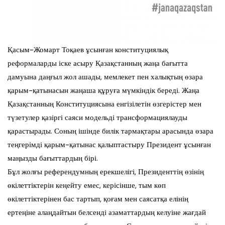
Қасым-Жомарт Тоқаев ұсынған конституциялық
реформаларды іске асыру Қазақстанның жаңа бағытта
дамуына даңғыл жол ашады, мемлекет пен халықтың өзара
қарым-қатынасын жаңаша құруға мүмкіндік береді. Жаңа
Қазақстанның Конституциясына енгізілетін өзгерістер мен
түзетулер қазіргі саяси модельді трансформациялауды
қарастырады. Соның ішінде билік тармақтары арасында өзара
теңгерімді қарым-қатынас қалыптастыру Президент ұсынған
маңызды бағыттардың бірі.
Бұл жолғы референдумның ерекшелігі, Президенттің өзінің
өкілеттіктерін кеңейту емес, керісінше, тым көп
өкілеттіктерінен бас тартып, қоғам мен саясатқа елінің
ертеңіне алаңдайтын белсенді азаматтардың келуіне жағдай