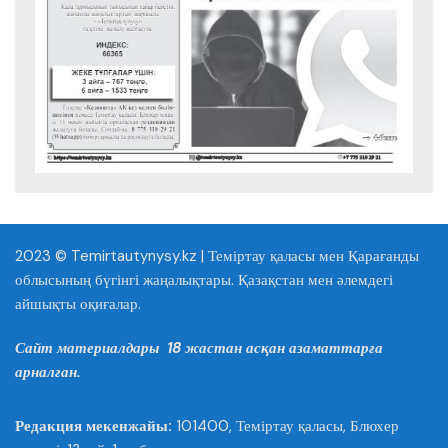
2023 © Temirtautynysy.kz | Теміртау қаласы мен Қарағанды
облысының бүгінгі жаңалықтары. Қазақстан мен әлемдегі
айшықты оқиғалар.
Сайт материалдары 18 жастан асқан азаматтарға
арналған.
Редакция мекенжайы:
101400, Теміртау қаласы, Блюхер