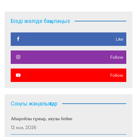
записям
Бізді желіде бақылаңыз
Like
Follow
Follow
Соңғы жаңалықтар
Абыройлы ғұмыр, аяулы бейне
12 мая, 2026