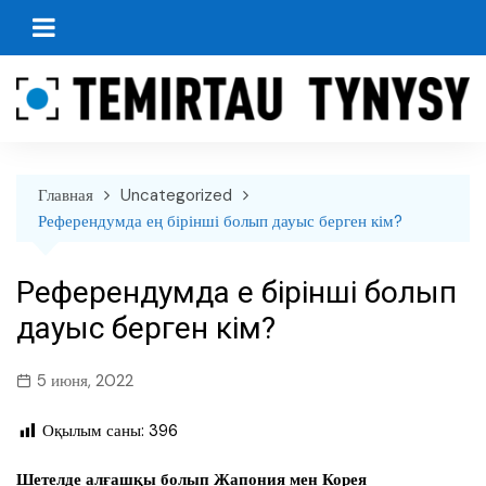
перейти
к
содержанию
Главная
Uncategorized
Референдумда ең бірінші болып дауыс берген кім?
Референдумда ең бірінші болып
дауыс берген кім?
5 июня, 2022
Оқылым саны:
396
Шетелде алғашқы болып Жапония мен Корея