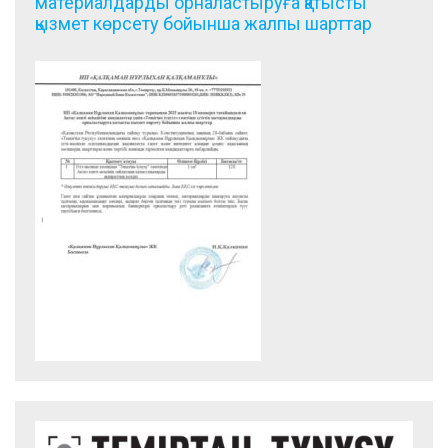
материалдарды орналастыруға қатысты
қызмет көрсету бойынша жалпы шарттар