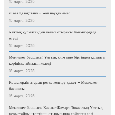
15 марта, 2025
«Таза Қазақстан» – жай науқан емес
15 марта, 2025
Ұлттық құрылтайдың келесі отырысы Қызылордада
өтеді
15 марта, 2025
Мемлекет басшысы: Ұлттық киім кию біртіндеп қалыпты
көрініске айналып келеді
15 марта, 2025
Көшелердің атауын ретке келтіру қажет – Мемлекет
басшысы
15 марта, 2025
Мемлекет басшысы Қасым-Жомарт Тоқаевтың Ұлттық
құрылтайдың төртінші отырысында сөйлеген сөзі