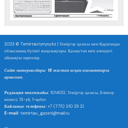
2023 © Temirtautynysy.kz | Теміртау қаласы мен Қарағанды
облысының бүгінгі жаңалықтары. Қазақстан мен әлемдегі
айшықты оқиғалар.
Сайт материалдары 18 жастан асқан азаматтарға
арналған.
Редакция мекенжайы:
101400, Теміртау қаласы, Блюхер
көшесі, 13-үй, 1-қабат.
Байланыс телефоны:
+7 (775) 310 29 21.
E-mail:
temirtau_gazeti@mail.ru