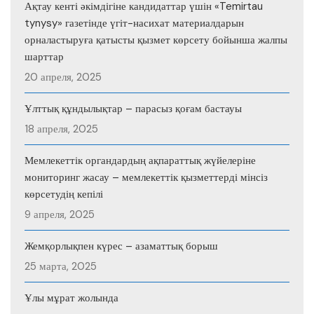
Ақтау кенті әкімдігіне кандидаттар үшін «Temirtau
tynysy» газетінде үгіт-насихат материалдарын
орналастыруға қатысты қызмет көрсету бойынша жалпы
шарттар
20 апреля, 2025
Ұлттық құндылықтар – парасыз қоғам бастауы
18 апреля, 2025
Мемлекеттік органдардың ақпараттық жүйелеріне
мониторинг жасау – мемлекеттік қызметтерді мінсіз
көрсетудің кепілі
9 апреля, 2025
Жемқорлықпен күрес – азаматтық борыш
25 марта, 2025
Ұлы мұрат жолында