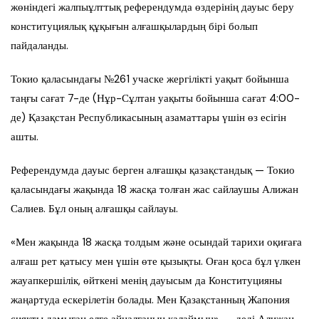
жөніндегі жалпыұлттық референдумда өздерінің дауыс беру
конституциялық құқығын алғашқылардың бірі болып
пайдаланды.
Токио қаласындағы №261 учаске жергілікті уақыт бойынша
таңғы сағат 7-де (Нұр-Сұлтан уақыты бойынша сағат 4:00-
де) Қазақстан Республикасының азаматтары үшін өз есігін
ашты.
Референдумда дауыс берген алғашқы қазақстандық — Токио
қаласындағы жақында 18 жасқа толған жас сайлаушы Алижан
Салиев. Бұл оның алғашқы сайлауы.
«Мен жақында 18 жасқа толдым және осындай тарихи оқиғаға
алғаш рет қатысу мен үшін өте қызықты. Оған қоса бұл үлкен
жауапкершілік, өйткені менің дауысым да Конституцияны
жаңартуда ескерілетін болады. Мен Қазақстанның Жапония