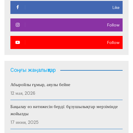
Like
Follow
Follow
Соңғы жаңалықтар
Абыройлы ғұмыр, аяулы бейне
12 мая, 2026
Бақылау өз нәтижесін берді: бұзушылықтар мерзімінде
жойылды
17 июня, 2025