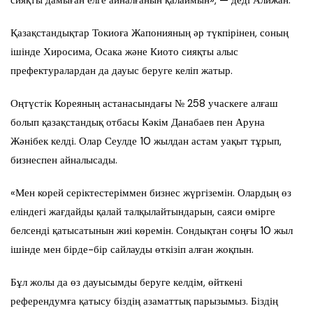
сияқты дамыған елге айналғанын қалаймын», — деді Алижан.
Қазақстандықтар Токиоға Жапонияның әр түкпірінен, соның
ішінде Хиросима, Осака және Киото сияқты алыс
префектуралардан да дауыс беруге келіп жатыр.
Оңтүстік Кореяның астанасындағы № 258 учаскеге алғаш
болып қазақстандық отбасы Кәкім Данабаев пен Аруна
Жәнібек келді. Олар Сеулде 10 жылдан астам уақыт тұрып,
бизнеспен айналысады.
«Мен корей серіктестеріммен бизнес жүргіземін. Олардың өз
еліндегі жағдайды қалай талқылайтындарын, саяси өмірге
белсенді қатысатынын жиі көремін. Сондықтан соңғы 10 жыл
ішінде мен бірде-бір сайлауды өткізіп алған жоқпын.
Бұл жолы да өз дауысымды беруге келдім, өйткені
референдумға қатысу біздің азаматтық парызымыз. Біздің