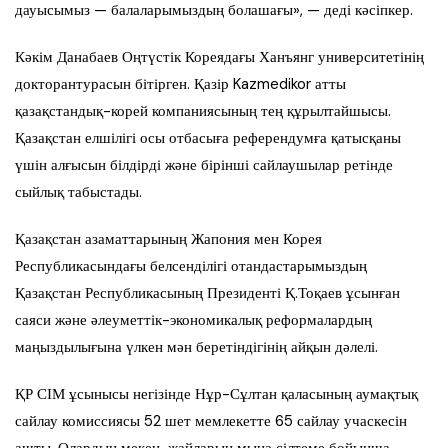
дауысымыз — балаларымыздың болашағы», — деді кәсіпкер.
Кәкім Данабаев Оңтүстік Кореядағы Ханъянг университетінің
докторантурасын бітірген. Қазір Kazmedikor атты
қазақстандық-корей компаниясының тең құрылтайшысы.
Қазақстан елшілігі осы отбасыға референдумға қатысқаны
үшін алғысын білдірді және бірінші сайлаушылар ретінде
сыйлық табыстады.
Қазақстан азаматтарының Жапония мен Корея
Республикасындағы белсенділігі отандастарымыздың
Қазақстан Республикасының Президенті Қ.Тоқаев ұсынған
саяси және әлеуметтік-экономикалық реформалардың
маңыздылығына үлкен мән беретіндігінің айқын дәлелі.
ҚР СІМ ұсынысы негізінде Нұр-Сұлтан қаласының аумақтық
сайлау комиссиясы 52 шет мемлекетте 65 сайлау учаскесін