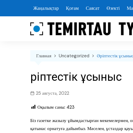
перейти
Жаңалықтар
Қоғам
Саясат
Өзекті
Ма
к
содержанию
Главная
Uncategorized
Әріптестік ұсыны
Әріптестік ұсыныс
25 августа, 2022
Оқылым саны:
423
Біз газетке жазылу ұйымдастырған мекемелермен, о
қатынас орнатуға дайынбыз. Мәселен, ұстаздар қау