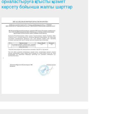
орналастыруға қатысты қызмет
көрсету бойынша жалпы шарттар