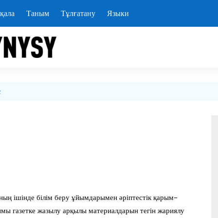
қала
Таным
Тұлғатану
Языки
с
ның ішінде білім беру ұйымдарымен әріптестік қарым-
ымы газетке жазылу арқылы материалдарын тегін жариялу