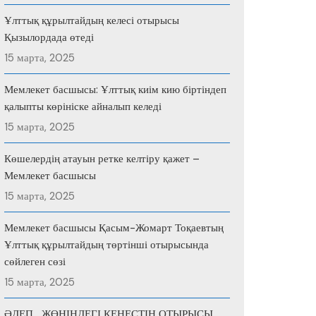
Ұлттық құрылтайдың келесі отырысы
Қызылордада өтеді
15 марта, 2025
Мемлекет басшысы: Ұлттық киім кию біртіндеп
қалыпты көрініске айналып келеді
15 марта, 2025
Көшелердің атауын ретке келтіру қажет –
Мемлекет басшысы
15 марта, 2025
Мемлекет басшысы Қасым-Жомарт Тоқаевтың
Ұлттық құрылтайдың төртінші отырысында
сөйлеген сөзі
15 марта, 2025
ӘДЕП ЖӨНІНДЕГІ КЕҢЕСТІҢ ОТЫРЫСЫ