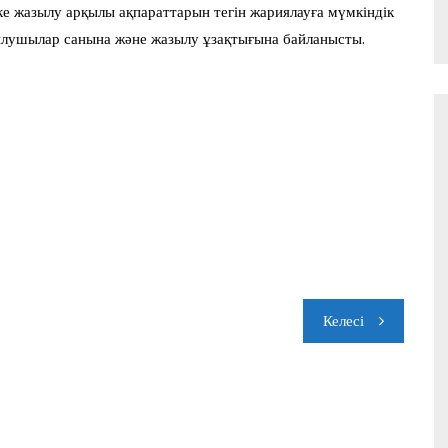
ке жазылу арқылы ақпараттарын тегін жариялауға мүмкіндік
ылушылар санына және жазылу ұзақтығына байланысты.
Келесі