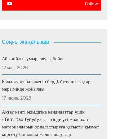
Follow
Соңғы жаңалықтар
Абыройлы ғұмыр, аяулы бейне
12 мая, 2026
Бақылау өз нәтижесін берді: бұзушылықтар
мерзімінде жойылды
17 июня, 2025
Ақтау кенті әкімдігіне кандидаттар үшін
«Temirtau tynysy» газетінде үгіт-насихат
материалдарын орналастыруға қатысты қызмет
көрсету бойынша жалпы шарттар