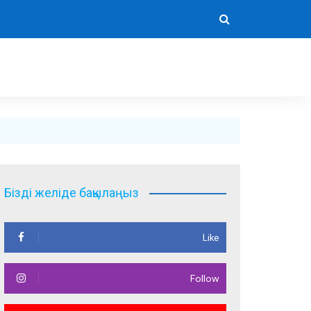
Бізді желіде бақылаңыз
Like
Follow