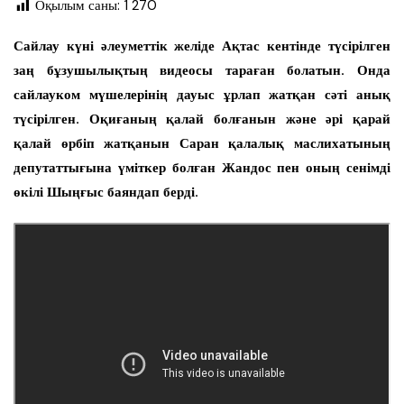
Оқылым саны:
1 270
Сайлау күні әлеуметтік желіде Ақтас кентінде түсірілген
заң бұзушылықтың видеосы тараған болатын. Онда
сайлауком мүшелерінің дауыс ұрлап жатқан сәті анық
түсірілген. Оқиғаның қалай болғанын және әрі қарай
қалай өрбіп жатқанын Саран қалалық маслихатының
депутаттығына үміткер болған Жандос пен оның сенімді
өкілі Шыңғыс баяндап берді.