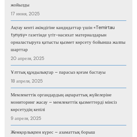
жойылды
17 июня, 2025
Ақтау кенті әкімдігіне кандидаттар үшін «Temirtau
tynysy» газетінде үгіт-насихат материалдарын
орналастыруға қатысты қызмет көрсету бойынша жалпы
шарттар
20 апреля, 2025
Ұлттық құндылықтар – парасыз қоғам бастауы
18 апреля, 2025
Мемлекеттік органдардың ақпараттық жүйелеріне
мониторинг жасау – мемлекеттік қызметтерді мінсіз
көрсетудің кепілі
9 апреля, 2025
Жемқорлықпен күрес – азаматтық борыш