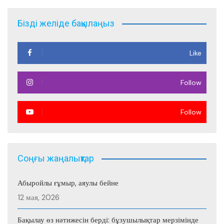
записям
Бізді желіде бақылаңыз
Like
Follow
Follow
Соңғы жаңалықтар
Абыройлы ғұмыр, аяулы бейне
12 мая, 2026
Бақылау өз нәтижесін берді: бұзушылықтар мерзімінде