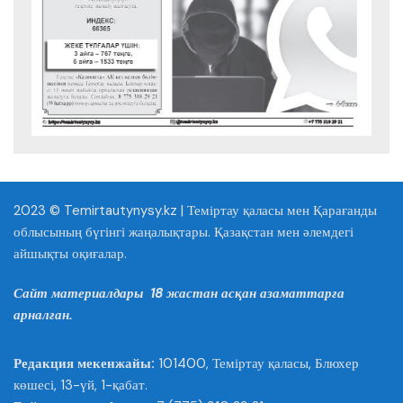
2023 © Temirtautynysy.kz | Теміртау қаласы мен Қарағанды
облысының бүгінгі жаңалықтары. Қазақстан мен әлемдегі
айшықты оқиғалар.
Сайт материалдары 18 жастан асқан азаматтарға
арналған.
Редакция мекенжайы:
101400, Теміртау қаласы, Блюхер
көшесі, 13-үй, 1-қабат.