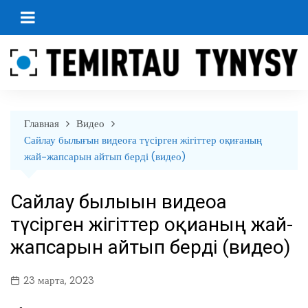
перейти
к
содержанию
Главная
Видео
Сайлау былығын видеоға түсірген жігіттер оқиғаның
жай-жапсарын айтып берді (видео)
Сайлау былығын видеоға
түсірген жігіттер оқиғаның жай-
жапсарын айтып берді (видео)
23 марта, 2023