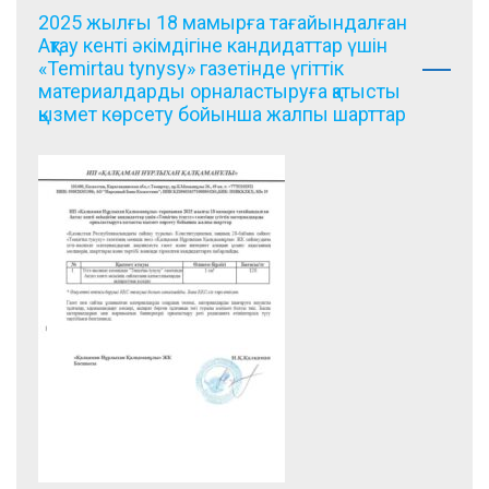
2025 жылғы 18 мамырға тағайындалған
Ақтау кенті әкімдігіне кандидаттар үшін
«Temirtau tynysy» газетінде үгіттік
материалдарды орналастыруға қатысты
қызмет көрсету бойынша жалпы шарттар