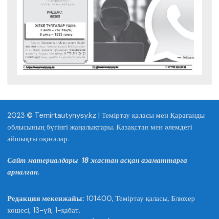
2023 © Temirtautynysy.kz | Теміртау қаласы мен Қарағанды
облысының бүгінгі жаңалықтары. Қазақстан мен әлемдегі
айшықты оқиғалар.
Сайт материалдары 18 жастан асқан азаматтарға
арналған.
Редакция мекенжайы:
101400, Теміртау қаласы, Блюхер
көшесі, 13-үй, 1-қабат.