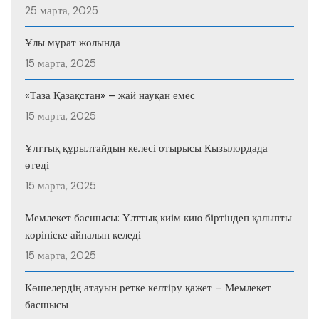
25 марта, 2025
Ұлы мұрат жолында
15 марта, 2025
«Таза Қазақстан» – жай науқан емес
15 марта, 2025
Ұлттық құрылтайдың келесі отырысы Қызылордада
өтеді
15 марта, 2025
Мемлекет басшысы: Ұлттық киім кию біртіндеп қалыпты
көрініске айналып келеді
15 марта, 2025
Көшелердің атауын ретке келтіру қажет – Мемлекет
басшысы