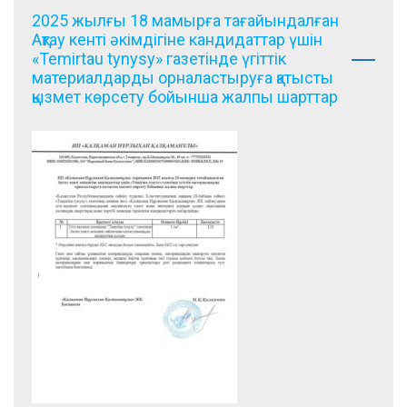
2025 жылғы 18 мамырға тағайындалған
Ақтау кенті әкімдігіне кандидаттар үшін
«Temirtau tynysy» газетінде үгіттік
материалдарды орналастыруға қатысты
қызмет көрсету бойынша жалпы шарттар