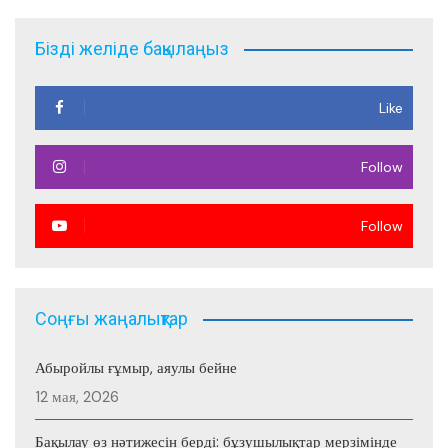
записям
Бізді желіде бақылаңыз
Like
Follow
Follow
Соңғы жаңалықтар
Абыройлы ғұмыр, аяулы бейне
12 мая, 2026
Бақылау өз нәтижесін берді: бұзушылықтар мерзімінде