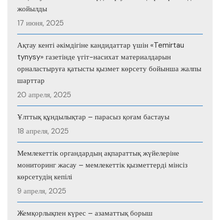
жойылды
17 июня, 2025
Ақтау кенті әкімдігіне кандидаттар үшін «Temirtau
tynysy» газетінде үгіт-насихат материалдарын
орналастыруға қатысты қызмет көрсету бойынша жалпы
шарттар
20 апреля, 2025
Ұлттық құндылықтар – парасыз қоғам бастауы
18 апреля, 2025
Мемлекеттік органдардың ақпараттық жүйелеріне
мониторинг жасау – мемлекеттік қызметтерді мінсіз
көрсетудің кепілі
9 апреля, 2025
Жемқорлықпен күрес – азаматтық борыш