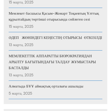
15 марта, 2025
Мемлекет басшысы Қасым-Жомарт Тоқаевтың Ұлттық
құрылтайдың төртінші отырысында сөйлеген сөзі
15 марта, 2025
ӘДЕП ЖӨНІНДЕГІ КЕҢЕСТІҢ ОТЫРЫСЫ ӨТКІЗІЛДІ
13 марта, 2025
МЕМЛЕКЕТТІК АППАРАТТЫ БЮРОКРАТИЯДАН
АРЫЛТУ БАҒЫТЫНДАҒЫ ТАЛДАУ ЖҰМЫСТАРЫ
БАСТАЛДЫ
13 марта, 2025
Алматыда БҰҰ аймақтық орталығы ашылады
5 марта, 2025