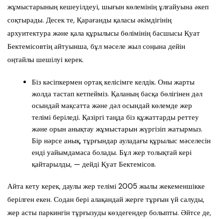
жұмыстарының кешеуілдеуі, шығын көлемінің ұлғайуына әкеп
соқтырады. Десек те, Қарағанды қаласы әкімдігінің
архуитектура және қала құрылысы бөлімінің басшысы Қуат
Бектемісовтің айтуынша, бұл мәселе жыл соңына дейін
оңтайлы шешілуі керек.
Біз кәсіпкермен ортақ келісімге келдік. Оны жарты
жолда тастап кетпейміз. Қаланың басқа бөлігінен дәл
осындай мақсатта және дәл осындай көлемде жер
телімі беріледі. Қазіргі таңда біз құжаттарды реттеу
және орын анықтау жұмыстарын жүргізіп жатырмыз.
Бір нәрсе анық, тұрғындар ауладағы құрылыс мәселесін
енді уайымдамаса болады. Бұл жер толықтай кері
қайтарылды, — дейді Қуат Бектемісов.
Айта кету керек, даулы жер телімі 2005 жылы жекеменшікке
берілген екен. Содан бері алақандай жерге тұрғын үй салуды,
жер асты паркингін тұрғызуды көздегендер болыпты. Әйтсе де,