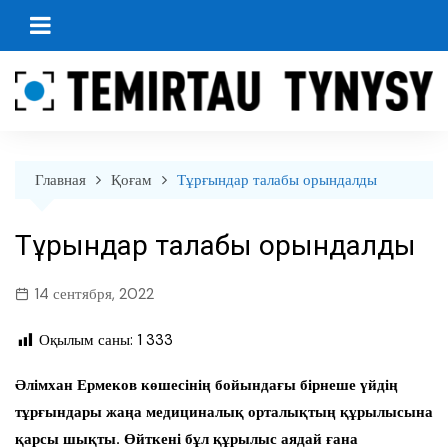
перейти
к
содержанию
Главная
Қоғам
Тұрғындар талабы орындалды
Тұрғындар талабы орындалды
14 сентября, 2022
Оқылым саны:
1 333
Әлімхан Ермеков көшесінің бойындағы бірнеше үйдің
тұрғындары жаңа медициналық орталықтың құрылысына
қарсы шықты. Өйткені бұл құрылыс аядай ғана