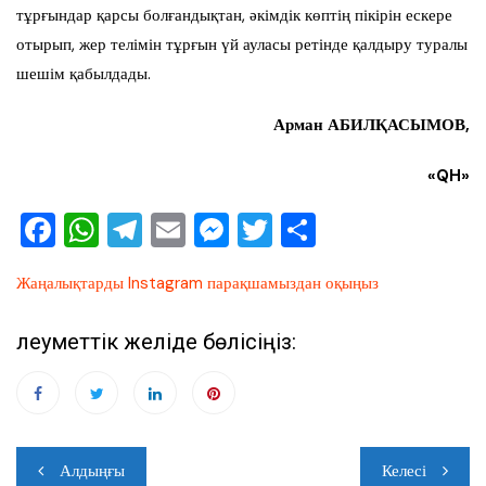
тұрғындар қарсы болғандықтан, әкімдік көптің пікірін ескере
отырып, жер телімін тұрғын үй ауласы ретінде қалдыру туралы
шешім қабылдады.
Арман АБИЛҚАСЫМОВ,
«QH»
F
W
T
E
M
T
О
a
h
el
m
e
wi
тп
Жаңалықтарды Instagram парақшамыздан оқыңыз
c
at
e
ai
ss
tt
ра
e
s
gr
l
e
er
ви
Әлеуметтік желіде бөлісіңіз:
b
A
a
n
ть
o
p
m
g
o
p
er
Навигация
k
Алдыңғы
Келесі