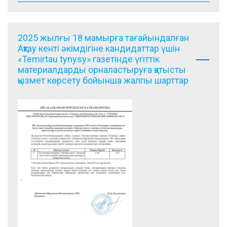
2025 жылғы 18 мамырға тағайындалған
Ақтау кенті әкімдігіне кандидаттар үшін
«Temirtau tynysy» газетінде үгіттік
материалдарды орналастыруға қатысты
қызмет көрсету бойынша жалпы шарттар