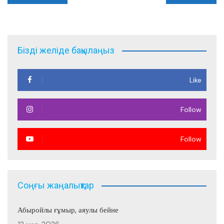
по
записям
Бізді желіде бақылаңыз
Like
Follow
Follow
Соңғы жаңалықтар
Абыройлы ғұмыр, аяулы бейне