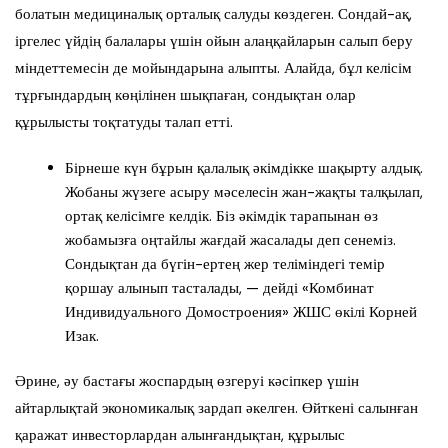
болатын медициналық орталық салуды көздеген. Сондай-ақ,
іргелес үйдің балалары үшін ойын алаңқайларын салып беру
міндеттемесін де мойындарына алыпты. Алайда, бұл келісім
тұрғындардың көңілінен шықпаған, сондықтан олар
құрылысты тоқтатуды талап етті.
Бірнеше күн бұрын қалалық әкімдікке шақырту алдық.
Жобаны жүзеге асыру мәселесін жан-жақты талқылап,
ортақ келісімге келдік. Біз әкімдік тарапынан өз
жобамызға оңтайлы жағдай жасалады деп сенеміз.
Сондықтан да бүгін-ертең жер теліміндегі темір
қоршау алынып тасталады, — дейді «Комбинат
Индивидуального Домостроения» ЖШС өкілі Корней
Изак.
Әрине, әу бастағы жоспардың өзгеруі кәсіпкер үшін
айтарлықтай экономикалық зардап әкелген. Өйткені салынған
қаражат инвесторлардан алынғандықтан, құрылыс