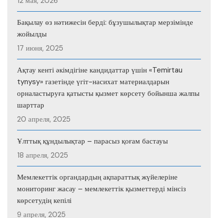
12 мая, 2026
Бақылау өз нәтижесін берді: бұзушылықтар мерзімінде
жойылды
17 июня, 2025
Ақтау кенті әкімдігіне кандидаттар үшін «Temirtau
tynysy» газетінде үгіт-насихат материалдарын
орналастыруға қатысты қызмет көрсету бойынша жалпы
шарттар
20 апреля, 2025
Ұлттық құндылықтар – парасыз қоғам бастауы
18 апреля, 2025
Мемлекеттік органдардың ақпараттық жүйелеріне
мониторинг жасау – мемлекеттік қызметтерді мінсіз
көрсетудің кепілі
9 апреля, 2025