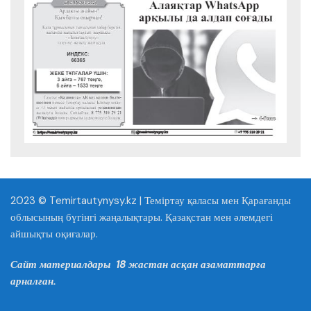
2023 © Temirtautynysy.kz | Теміртау қаласы мен Қарағанды
облысының бүгінгі жаңалықтары. Қазақстан мен әлемдегі
айшықты оқиғалар.
Сайт материалдары 18 жастан асқан азаматтарға
арналған.