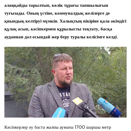
алаңқайды тарылтып, көлік тұрағы тапшылығын
туғызады. Оның үстіне, коммуналдық желілерге де
қиындық келтіруі мүмкін. Халықтың пікіріне қала әкімдігі
құлақ асып, кәсіпкермен құрылысты тоқтату, басқа
ауданнан дәл осындай жер беру туралы келісімге келді.
Кәсіпкерлер әу баста жалпы аумағы 1700 шаршы метр