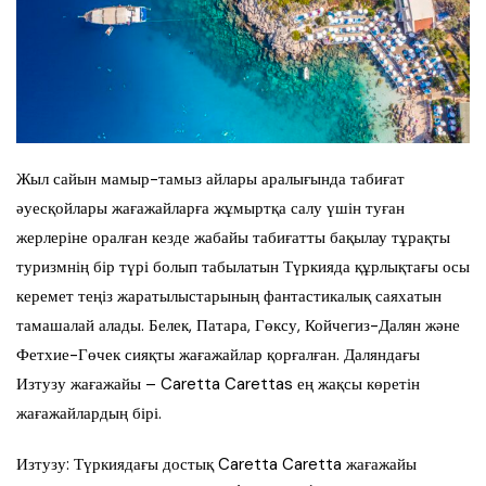
Жыл сайын мамыр-тамыз айлары аралығында табиғат
әуесқойлары жағажайларға жұмыртқа салу үшін туған
жерлеріне оралған кезде жабайы табиғатты бақылау тұрақты
туризмнің бір түрі болып табылатын Түркияда құрлықтағы осы
керемет теңіз жаратылыстарының фантастикалық саяхатын
тамашалай алады. Белек, Патара, Гөксу, Койчегиз-Далян және
Фетхие-Гөчек сияқты жағажайлар қорғалған. Даляндағы
Изтузу жағажайы – Caretta Carettas ең жақсы көретін
жағажайлардың бірі.
Изтузу: Түркиядағы достық Caretta Caretta жағажайы