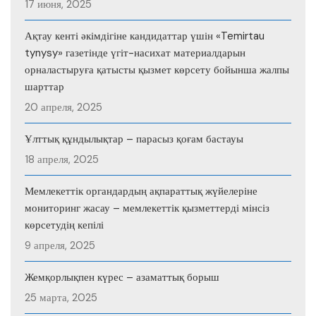
17 июня, 2025
Ақтау кенті әкімдігіне кандидаттар үшін «Temirtau
tynysy» газетінде үгіт-насихат материалдарын
орналастыруға қатысты қызмет көрсету бойынша жалпы
шарттар
20 апреля, 2025
Ұлттық құндылықтар – парасыз қоғам бастауы
18 апреля, 2025
Мемлекеттік органдардың ақпараттық жүйелеріне
мониторинг жасау – мемлекеттік қызметтерді мінсіз
көрсетудің кепілі
9 апреля, 2025
Жемқорлықпен күрес – азаматтық борыш
25 марта, 2025