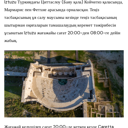
Iztuzu Түркиядағы Циттаслоу (Баяу қала) Койчегиз қаласында,
Мармарис пен Фетхие арасында орналасқан. Теңіз
тасбақасының ұя салу маусымы кезінде теңіз тасбақасының
шытырман оқиғаларын тамашалаудың керемет тәжірибесін
ұсынатын Iztuzu жағажайы сағат 20:00-ден 08:00-ге дейін
жабық.
Жағажай келушілер сағат 20:00-де кеткен кезде Caretta