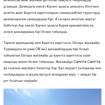
ұсынады. Даляндағы ежелгі Каунос қаласы демалуға Изтузаға
келетін және Каретта каретталарын тамашалайтын туристерді
қызықтыратын орындардың бірі. 4 ғасырға жататын жартас
бейіттері бар ежелгі Каунос қаласы Кария өркениетінің ең
әсерлі қалаларының бірі болып табылады.
Тарихи қирандылар мен Каретта кареттасы: Патара жағажайы
Түркиядағы ең ұзын (18 км) жағажайлардың бірі болып
табылатын Патара жағажайы да каретта кареттасы үшін
маңызды мекен болып табылады. Жағажайда Caretta Caretta
ұя салатын жерлерге бағыттар бар. Бұл жердегі тасбақалар мен
тасбақаларды өсірудің әртүрлі кезеңдерін көру – өмірде бір
рет болатын тәжірибе.