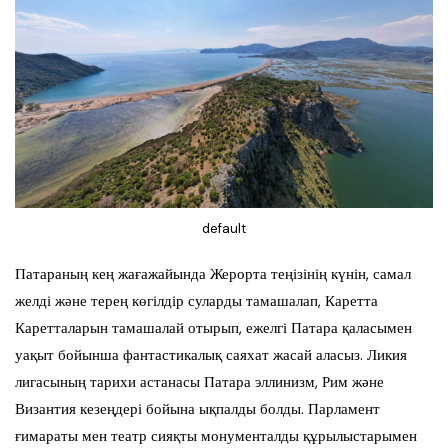
default
Патараның кең жағажайында Жерорта теңізінің күнін, самал
желді және терең көгілдір суларды тамашалап, Каретта
Каретталарын тамашалай отырып, ежелгі Патара қаласымен
уақыт бойынша фантастикалық саяхат жасай аласыз. Ликия
лигасының тарихи астанасы Патара эллинизм, Рим және
Византия кезеңдері бойына ықпалды болды. Парламент
ғимараты мен театр сияқты монументалды құрылыстарымен