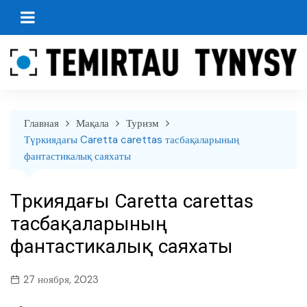
перейти
к
содержанию
Главная
Мақала
Туризм
Түркиядағы Caretta carettas тасбақаларының
фантастикалық саяхаты
Түркиядағы Caretta carettas
тасбақаларының
фантастикалық саяхаты
27 ноября, 2023