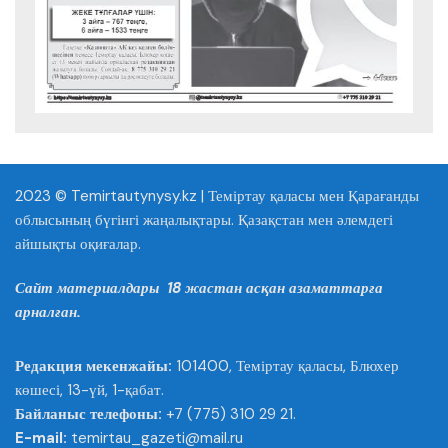
2023 © Temirtautynysy.kz | Теміртау қаласы мен Қарағанды
облысының бүгінгі жаңалықтары. Қазақстан мен әлемдегі
айшықты оқиғалар.
Сайт материалдары 18 жастан асқан азаматтарға
арналған.
Редакция мекенжайы:
101400, Теміртау қаласы, Блюхер
көшесі, 13-үй, 1-қабат.
Байланыс телефоны:
+7 (775) 310 29 21.
E-mail:
temirtau_gazeti@mail.ru