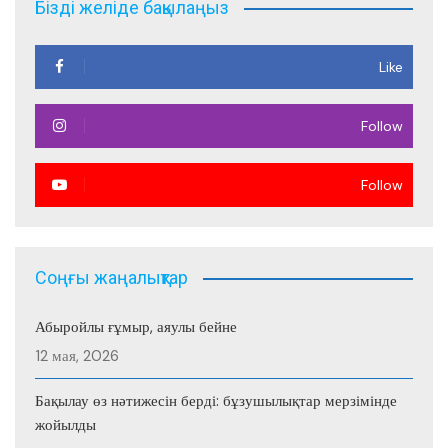
Бізді желіде бақылаңыз
Like
Follow
Follow
Соңғы жаңалықтар
Абыройлы ғұмыр, аяулы бейне
12 мая, 2026
Бақылау өз нәтижесін берді: бұзушылықтар мерзімінде
жойылды