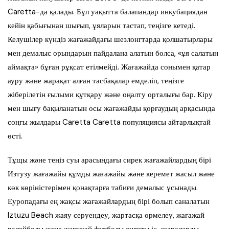
Caretta-да қалады. Бұл уақытта балапандар инкубациядан
кейін қабығынан шығып, ұяларын тастап, теңізге кетеді.
Келушілер күндіз жағажайдағы шезлонгтарда қолшатырлары
мен демалыс орындарын пайдалана алатын болса, «ұя салатын
аймақта» бұған рұқсат етілмейді. Жағажайда сонымен қатар
ауру және жарақат алған тасбақалар емделіп, теңізге
жіберілетін ғылыми құтқару және оңалту орталығы бар. Кіру
мен шығу бақыланатын осы жағажайды қорғаудың арқасында
соңғы жылдары Caretta Caretta популяциясы айтарлықтай
өсті.
Тұщы және теңіз суы арасындағы сирек жағажайлардың бірі
Изтузу жағажайы құмды жағажайы және керемет жасыл және
көк көріністерімен қонақтарға табиғи демалыс ұсынады.
Еуропадағы ең жақсы жағажайлардың бірі болып саналатын
Iztuzu Beach жаяу серуендеу, жартасқа өрмелеу, жағажай
волейболы және жағажай футболы сияқты іс-шараларды