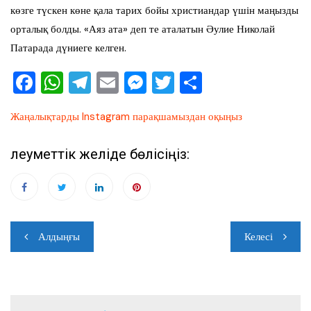
көзге түскен көне қала тарих бойы христиандар үшін маңызды
орталық болды. «Аяз ата» деп те аталатын Әулие Николай
Патарада дүниеге келген.
F
W
T
E
M
T
О
a
h
el
m
e
wi
тп
Жаңалықтарды Instagram парақшамыздан оқыңыз
c
at
e
ai
ss
tt
ра
e
s
gr
l
e
er
ви
Әлеуметтік желіде бөлісіңіз:
b
A
a
n
ть
o
p
m
g
o
p
er
Навигация
k
Алдыңғы
Келесі
по
записям