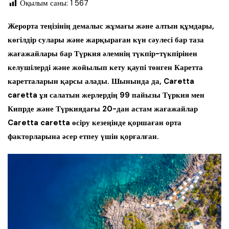
Оқылым саны:
1 567
Жерорта теңізінің демалыс жұмағы және алтын құмдары,
көгілдір сулары және жарқыраған күн сәулесі бар таза
жағажайлары бар Түркия әлемнің түкпір-түкпірінен
келушілерді және жойылып кету қаупі төнген Каретта
каретталарын қарсы алады. Шынында да, Caretta
caretta ұя салатын жерлердің 99 пайызы Түркия мен
Кипрде және Түркиядағы 20-дан астам жағажайлар
Caretta caretta өсіру кезеңінде қоршаған орта
факторларына әсер етпеу үшін қорғалған.