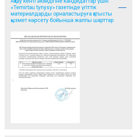
Ақтау кенті әкімдігіне кандидаттар үшін
«Temirtau tynysy» газетінде үгіттік
материалдарды орналастыруға қатысты
қызмет көрсету бойынша жалпы шарттар