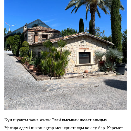
Күн шуақты және жылы Эгей қысынан ләззат алыңыз
Урлада әдемі шығанақтар мен кристалды көк су бар. Керемет