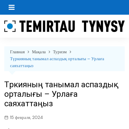
перейти
к
содержанию
Главная
Мақала
Туризм
Түркияның танымал аспаздық орталығы – Урлаға
саяхаттаңыз
Түркияның танымал аспаздық
орталығы – Урлаға
саяхаттаңыз
15 февраля, 2024