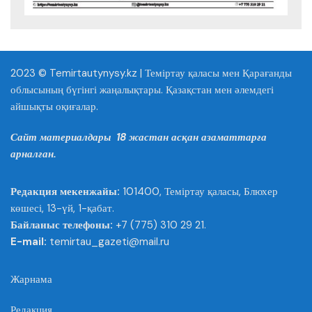
2023 © Temirtautynysy.kz | Теміртау қаласы мен Қарағанды
облысының бүгінгі жаңалықтары. Қазақстан мен әлемдегі
айшықты оқиғалар.
Сайт материалдары 18 жастан асқан азаматтарға
арналған.
Редакция мекенжайы:
101400, Теміртау қаласы, Блюхер
көшесі, 13-үй, 1-қабат.
Байланыс телефоны:
+7 (775) 310 29 21.
E-mail:
temirtau_gazeti@mail.ru
Жарнама
Редакция