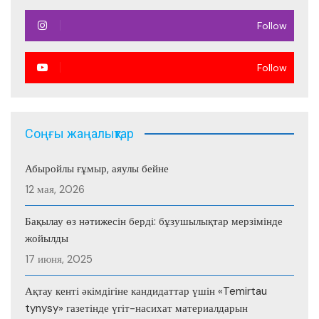
Follow
Follow
Соңғы жаңалықтар
Абыройлы ғұмыр, аяулы бейне
12 мая, 2026
Бақылау өз нәтижесін берді: бұзушылықтар мерзімінде
жойылды
17 июня, 2025
Ақтау кенті әкімдігіне кандидаттар үшін «Temirtau
tynysy» газетінде үгіт-насихат материалдарын