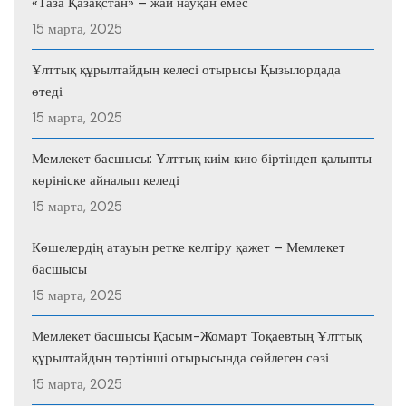
«Таза Қазақстан» – жай науқан емес
15 марта, 2025
Ұлттық құрылтайдың келесі отырысы Қызылордада
өтеді
15 марта, 2025
Мемлекет басшысы: Ұлттық киім кию біртіндеп қалыпты
көрініске айналып келеді
15 марта, 2025
Көшелердің атауын ретке келтіру қажет – Мемлекет
басшысы
15 марта, 2025
Мемлекет басшысы Қасым-Жомарт Тоқаевтың Ұлттық
құрылтайдың төртінші отырысында сөйлеген сөзі
15 марта, 2025