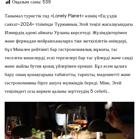
Оқылым саны:
539
Танымал туристік гид «Lonely Planet» өзінің «Ең үздік
саяхат-2024» тізімінде Түркияның Эгей теңізі жағалауындағы
Измирдің әдемі аймағы Урланы көрсетеді. Жүзімдіктерімен
және фермадан мейрамханаларға тіке жеткізілетін өнімдері,
бұл Мишлен рейтингі бар гастрономиялық жұмағы, тас
төселген көшелерді, ескі терезелері бар тас үйлерді және сәнді
және жайлы бутик қонақ үйлерімен ерекше. Бұл әсем қалаға
бару оның қонақтарына табиғатты, тарихты, мәдениетті және
гастрономияны бірге ашуға мүмкіндік береді. Міне, Эгей
теңізіндегі осы көркем қаланы зерттеудің 5 себебі…