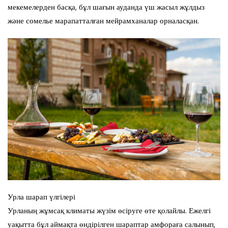
мекемелерден басқа, бұл шағын ауданда үш жасыл жұлдыз
және сомелье марапатталған мейрамханалар орналасқан.
Урла шарап үлгілері
Урланың жұмсақ климаты жүзім өсіруге өте қолайлы. Ежелгі
уақытта бұл аймақта өндірілген шараптар амфораға салынып,