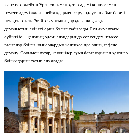
және ескірмейтін Урла сонымен қатар әдемі көшелермен
немесе әдемі жасыл пейзаждармен серуендеуге шабыт беретін
шуақты, жылы Эгей климатының арқасында қысқы
демалыстың сүйікті орны болып табылады. Бұл аймақтағы
сүйікті іс – қаланың әдемі алаңдарында серуендеу немесе
ғасырлар бойғы шынарлардың көлеңкесінде ашық кафеде
демалу. Сонымен қатар, келушілер ауыл базарларынан қолөнер
бұйымдарын сатып ала алады.