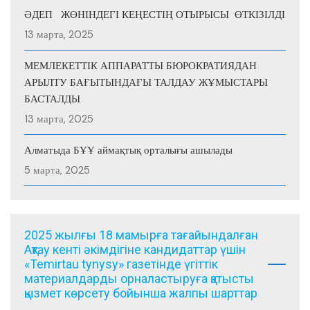
ӘДЕП ЖӨНІНДЕГІ КЕҢЕСТІҢ ОТЫРЫСЫ ӨТКІЗІЛДІ
13 марта, 2025
МЕМЛЕКЕТТІК АППАРАТТЫ БЮРОКРАТИЯДАН
АРЫЛТУ БАҒЫТЫНДАҒЫ ТАЛДАУ ЖҰМЫСТАРЫ
БАСТАЛДЫ
13 марта, 2025
Алматыда БҰҰ аймақтық орталығы ашылады
5 марта, 2025
2025 жылғы 18 мамырға тағайындалған
Ақтау кенті әкімдігіне кандидаттар үшін
«Temirtau tynysy» газетінде үгіттік
материалдарды орналастыруға қатысты
қызмет көрсету бойынша жалпы шарттар