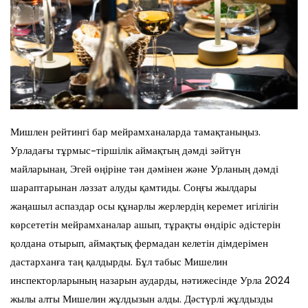
Мишлен рейтингі бар мейрамханаларда тамақтаныңыз.
Урладағы тұрмыс-тіршілік аймақтың дәмді зәйтүн
майларынан, Эгей өңіріне тән дәмінен және Урланың дәмді
шараптарынан ләззат алуды қамтиды. Соңғы жылдары
жаңашыл аспаздар осы құнарлы жерлердің керемет игілігін
көрсететін мейрамханалар ашып, тұрақты өндіріс әдістерін
қолдана отырып, аймақтық фермадан келетін дімдерімен
дастарханға таң қалдырды. Бұл табыс Мишелин
инспекторларының назарын аударды, нәтижесінде Урла 2024
жылы алты Мишелин жұлдызын алды. Дәстүрлі жұлдызды