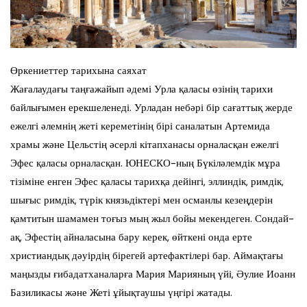
Өркениеттер тарихына саяхат
Жағалаудағы таңғажайып әдемі Урла қаласы өзінің тарихи
байлығымен ерекшеленеді. Урладан небәрі бір сағаттық жерде
ежелгі әлемнің жеті кереметінің бірі саналатын Артемида
храмы және Цельстің әсерлі кітапханасы орналасқан ежелгі
Эфес қаласы орналасқан. ЮНЕСКО-ның Бүкіләлемдік мұра
тізіміне енген Эфес қаласы тарихқа дейінгі, эллиндік, римдік,
шығыс римдік, түрік князьдіктері мен османлы кезеңдерін
қамтитын шамамен тоғыз мың жыл бойы мекендеген. Сондай-
ақ, Эфестің айналасына бару керек, өйткені онда ерте
христиандық дәуірдің бірегей артефактілері бар. Аймақтағы
маңызды ғибадатханаларға Мария Марияның үйі, Әулие Иоанн
Базиликасы және Жеті ұйықтаушы үңгірі жатады.