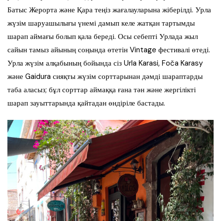
Батыс Жерорта және Қара теңіз жағалауларына жіберілді. Урла
жүзім шаруашылығы үнемі дамып келе жатқан тартымды
шарап аймағы болып қала береді. Осы себепті Урлада жыл
сайын тамыз айының соңында өтетін Vintage фестивалі өтеді.
Урла жүзім алқабының бойында сіз Urla Karasi, Foča Karasy
және Gaidura сияқты жүзім сорттарынан дәмді шараптарды
таба аласыз; бұл сорттар аймаққа ғана тән және жергілікті
шарап зауыттарында қайтадан өндіріле бастады.