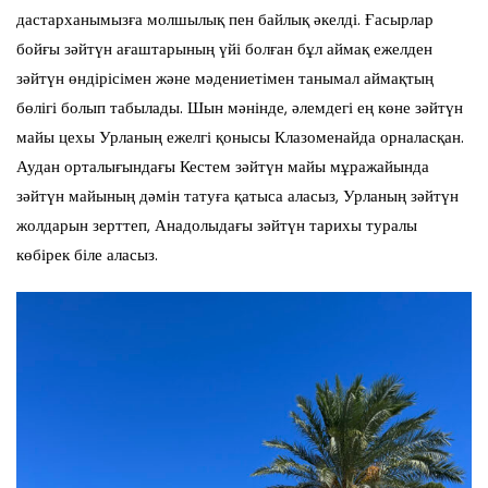
дастарханымызға молшылық пен байлық әкелді. Ғасырлар
бойғы зәйтүн ағаштарының үйі болған бұл аймақ ежелден
зәйтүн өндірісімен және мәдениетімен танымал аймақтың
бөлігі болып табылады. Шын мәнінде, әлемдегі ең көне зәйтүн
майы цехы Урланың ежелгі қонысы Клазоменайда орналасқан.
Аудан орталығындағы Кестем зәйтүн майы мұражайында
зәйтүн майының дәмін татуға қатыса аласыз, Урланың зәйтүн
жолдарын зерттеп, Анадолыдағы зәйтүн тарихы туралы
көбірек біле аласыз.