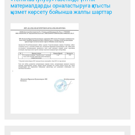
материалдарды орналастыруға қатысты
қызмет көрсету бойынша жалпы шарттар