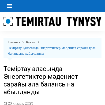
перейти
к
содержанию
Главная
Қоғам
Теміртау қаласында Энергетиктер мәдениет сарайы қала
балансына қабылданды
Теміртау қаласында
Энергетиктер мәдениет
сарайы қала балансына
қабылданды
23 января, 2023