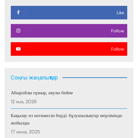
Like
Follow
Follow
Соңғы жаңалықтар
Абыройлы ғұмыр, аяулы бейне
12 мая, 2026
Бақылау өз нәтижесін берді: бұзушылықтар мерзімінде
жойылды
17 июня, 2025