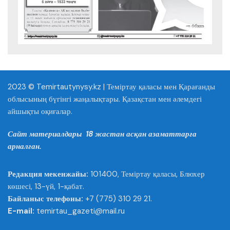
2023 © Temirtautynysy.kz | Теміртау қаласы мен Қарағанды
облысының бүгінгі жаңалықтары. Қазақстан мен әлемдегі
айшықты оқиғалар.
Сайт материалдары 18 жастан асқан азаматтарға
арналған.
Редакция мекенжайы:
101400, Теміртау қаласы, Блюхер
көшесі, 13-үй, 1-қабат.
Байланыс телефоны:
+7 (775) 310 29 21.
E-mail:
temirtau_gazeti@mail.ru