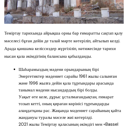
Теміртау тарихында айрықша орны бар ғимаратты сақтап қалу
мәселесі бұған дейін де талай мәрте көтеріліп, айтылып келді.
Арада қаншама келіссөздер жүргізіліп, нәтижесінде тарихи
нысан қала әкімдігінің балансына қабылданды.
Шаһарамыздың мәдени орындарының бірі
Энергетиктер мәдениет сарайы 1961 жылы салынған
және 1996 жылға дейін қала тұрғындары арасында
танымал мәдени нысандардың бірі болды.
Уақыт өте келе, дұрыс ұсталмағандықтан, ғимарат
тозып кетті, оның қираған көрінісі тұрғындарды
алаңдатқаны рас. Жақында мәдениет сарайының қайта
жандануы туралы мәселе жиі көтерілді.
2021 жылы Теміртау қаласының әкімдігі мен «Bassel