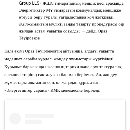
Group LLS» ЖШС ғимаратының меншік иесі арасында
Энергетиктер МҮ ғимаратын коммуналдық меншікке
өтеусіз беру туралы уағдаластыққа қол жеткізілді.
Жылжымайтын мүлікті заңды тазарту процедурасы бір
жылдан астам уақытқа созылды, — дейді Ораз
Тәуірбеков.
Қала әкімі Ораз Тәуірбековтің айтуынша, алдағы уақытта
мәдениет сарайы күрделі жөндеу жұмыстары жүргізіледі.
Құрылыс барысында нысанның тарихи және архитектуралық
ерекшеліктерінің сақталуына бас мән берілмек. Ал, жөндеу
жұмыстары аяқталған соң, ол жаңадан құрылатын
«Энергетиктер сарайы» КМК мекемесіне беріледі.