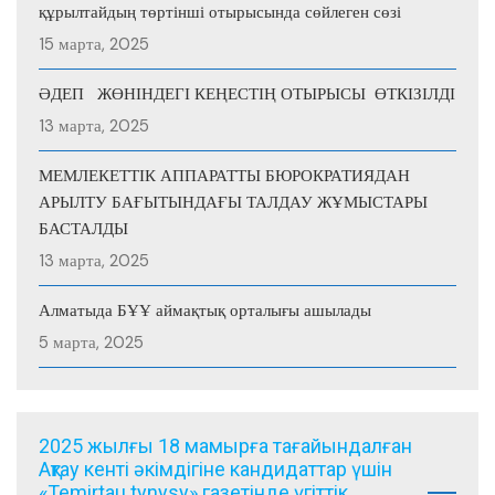
құрылтайдың төртінші отырысында сөйлеген сөзі
15 марта, 2025
ӘДЕП ЖӨНІНДЕГІ КЕҢЕСТІҢ ОТЫРЫСЫ ӨТКІЗІЛДІ
13 марта, 2025
МЕМЛЕКЕТТІК АППАРАТТЫ БЮРОКРАТИЯДАН
АРЫЛТУ БАҒЫТЫНДАҒЫ ТАЛДАУ ЖҰМЫСТАРЫ
БАСТАЛДЫ
13 марта, 2025
Алматыда БҰҰ аймақтық орталығы ашылады
5 марта, 2025
2025 жылғы 18 мамырға тағайындалған
Ақтау кенті әкімдігіне кандидаттар үшін
«Temirtau tynysy» газетінде үгіттік