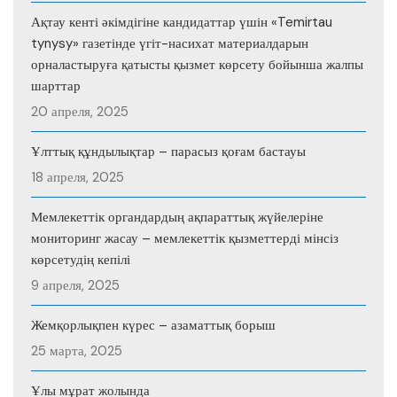
Ақтау кенті әкімдігіне кандидаттар үшін «Temirtau
tynysy» газетінде үгіт-насихат материалдарын
орналастыруға қатысты қызмет көрсету бойынша жалпы
шарттар
20 апреля, 2025
Ұлттық құндылықтар – парасыз қоғам бастауы
18 апреля, 2025
Мемлекеттік органдардың ақпараттық жүйелеріне
мониторинг жасау – мемлекеттік қызметтерді мінсіз
көрсетудің кепілі
9 апреля, 2025
Жемқорлықпен күрес – азаматтық борыш
25 марта, 2025
Ұлы мұрат жолында