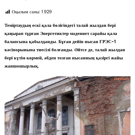
Оқылым саны:
1 929
Теміртаудың ескі қала бөлігіндегі талай жылдан бері
қаңырап тұрған Энергетиктер мәдениет сарайы қала
балансына қабылданды. Бұған дейін нысан ГРЭС-1
кәсіпорынына тиесілі болғанды. Әйтсе де, талай жылдан
бері күтім көрмей, әбден тозған нысанның қазіргі жайы
жаншошырлық.