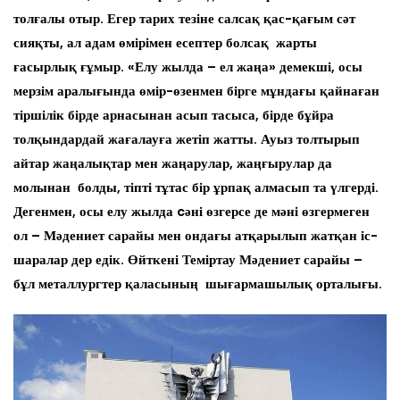
толғалы отыр. Егер тарих тезіне салсақ қас-қағым сәт
сияқты, ал адам өмірімен есептер болсақ жарты
ғасырлық ғұмыр. «Елу жылда – ел жаңа» демекші, осы
мерзім аралығында өмір-өзенмен бірге мұндағы қайнаған
тіршілік бірде арнасынан асып тасыса, бірде бұйра
толқындардай жағалауға жетіп жатты. Ауыз толтырып
айтар жаңалықтар мен жаңарулар, жаңғырулар да
молынан болды, тіпті тұтас бір ұрпақ алмасып та үлгерді.
Дегенмен, осы елу жылда cәні өзгерсе де мәні өзгермеген
ол – Мәдениет сарайы мен ондағы атқарылып жатқан іс-
шаралар дер едік. Өйткені Теміртау Мәдениет сарайы –
бұл металлургтер қаласының шығармашылық орталығы.