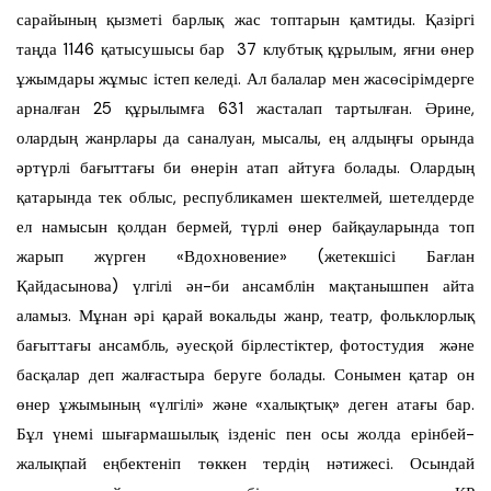
сарайының қызметі барлық жас топтарын қамтиды. Қазіргі
таңда 1146 қатысушысы бар 37 клубтық құрылым, яғни өнер
ұжымдары жұмыс істеп келеді. Ал балалар мен жасөсірімдерге
арналған 25 құрылымға 631 жасталап тартылған. Әрине,
олардың жанрлары да саналуан, мысалы, ең алдыңғы орында
әртүрлі бағыттағы би өнерін атап айтуға болады. Олардың
қатарында тек облыс, республикамен шектелмей, шетелдерде
ел намысын қолдан бермей, түрлі өнер байқауларында топ
жарып жүрген «Вдохновение» (жетекшісі Бағлан
Қайдасынова) үлгілі ән-би ансамблін мақтанышпен айта
аламыз. Мұнан әрі қарай вокальды жанр, театр, фольклорлық
бағыттағы ансамбль, әуесқой бірлестіктер, фотостудия және
басқалар деп жалғастыра беруге болады. Сонымен қатар он
өнер ұжымының «үлгілі» және «халықтық» деген атағы бар.
Бұл үнемі шығармашылық ізденіс пен осы жолда ерінбей-
жалықпай еңбектеніп төккен тердің нәтижесі. Осындай