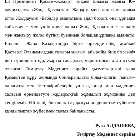
Ел Президенті Қасым-Жомарт Тоқаев биылғы жылғы 16-
наурыздағы «Жаңа Қазақстан: Жаңару мен жаңғыру жолы»
атты Жолдауын: «Бабалар аманатына адал болып, оны ұрпаққа
табыстау – мен үшін киелі парыз. Жаңа Қазақстан – жаңару
мен жаңғыру жолы, бүгінгі буынның болашақ ұрпаққа аманаты.
Ендеше, Жаңа Қазақстанды бірге өркендетейік, ағайын!
Қастерлі Отанымыздың тұғыры мығым, абыройы биік болсын!»
деп түйіндеген еді. Жарты ғасырлық мерейтойын атап өткелі
отырған Теміртау Мәдениет сарайы қызметкерлері жаңа
Қазақстан құру жолында бойларындағы білім-білігін, пайым-
парасаты мен іс-тәжірибелерін ұлттық өнер мен мәдениет
саласын өркендетуге жұдырықтай жұмылып жұмсайды деп
сендіреміз. Өйткені, болашақтың дамуы мәдениетке сүйенген
құндылықтар жүйесімен тығыз байланысты.
Руза АЛДАШЕВА,
Теміртау Мәдениет сарайы