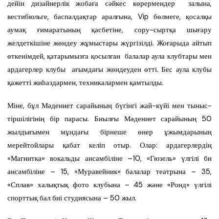
дейін дизайнерлік жобаға сәйкес көрермендер залына,
вестибюльге, баспалдақтар аралғына, Vip бөлмеге, қосалқы
аумақ ғимаратының қасбетіне, сору-сыртқа шығару
желдеткішіне жөндеу жұмыстары жүргізілді. Жоғарыда айтып
өткенімдей, қатарымызға қосылған балалар аула клубтары мен
ардагерлер клубы ағымдағы жөндеуден өтті. Бес аула клубы
қажетті жиһаздармен, техникалармен қамтылды.
Міне, бұл Мәдениет сарайының бүгінгі жай-күйі мен тыныс-
тіршілігінің бір парасы. Биылғы Мәдениет сарайының 50
жылдығымен мұндағы бірнеше өнер ұжымдарының
мерейтойлары қабат келіп отыр. Олар: ардагерлердің
«Магнитка» вокальды ансамбіліне –10, «Гюзель» үлгілі би
ансамбіліне – 15, «Муравейник» балалар театрына – 35,
«Сплав» халықтық фото клубына – 45 және «Ронд» үлгілі
спорттық бал биі студиясына – 50 жыл.