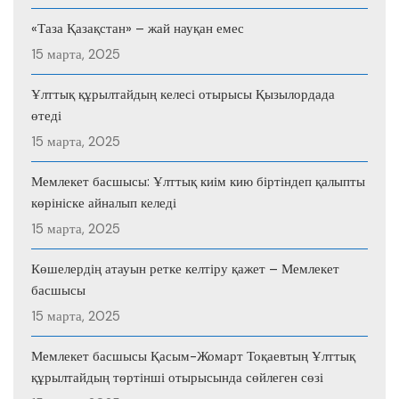
«Таза Қазақстан» – жай науқан емес
15 марта, 2025
Ұлттық құрылтайдың келесі отырысы Қызылордада
өтеді
15 марта, 2025
Мемлекет басшысы: Ұлттық киім кию біртіндеп қалыпты
көрініске айналып келеді
15 марта, 2025
Көшелердің атауын ретке келтіру қажет – Мемлекет
басшысы
15 марта, 2025
Мемлекет басшысы Қасым-Жомарт Тоқаевтың Ұлттық
құрылтайдың төртінші отырысында сөйлеген сөзі