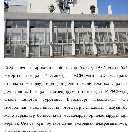
Егер сәл-пәл тарихи шегініс жасар болсақ, 1972 жылы бой
көтерген ғимарат бастапқыда «КСРО-ның 50 жылдығы
атындағы металлургтердің мәдениет және техника сарайы»
деп аталған. Ғимаратты безендірумен сол кездегі РСФСР-дің
еңбегі сіңірген суретшісі Б.Тальберг айналысқан. Ол
ғимараттың маңдайшасына металлург, диқаншы, жауынгер
және ғарышкер бейнесіндегі маскаларды орналастыруды құп
көріпті. Онысы күні бүгінге дейін ажарынан ажырағаны жоқ,
алыстан менмұндалайды.