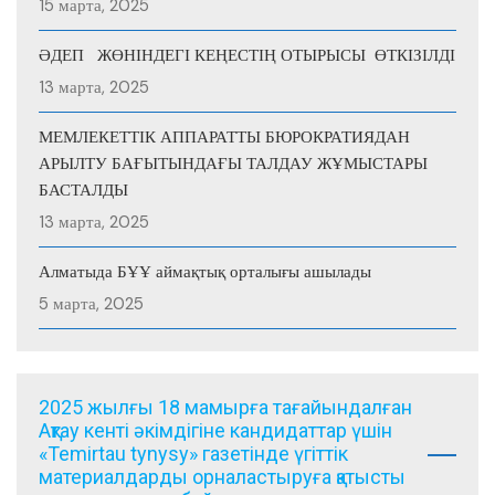
15 марта, 2025
ӘДЕП ЖӨНІНДЕГІ КЕҢЕСТІҢ ОТЫРЫСЫ ӨТКІЗІЛДІ
13 марта, 2025
МЕМЛЕКЕТТІК АППАРАТТЫ БЮРОКРАТИЯДАН
АРЫЛТУ БАҒЫТЫНДАҒЫ ТАЛДАУ ЖҰМЫСТАРЫ
БАСТАЛДЫ
13 марта, 2025
Алматыда БҰҰ аймақтық орталығы ашылады
5 марта, 2025
2025 жылғы 18 мамырға тағайындалған
Ақтау кенті әкімдігіне кандидаттар үшін
«Temirtau tynysy» газетінде үгіттік
материалдарды орналастыруға қатысты