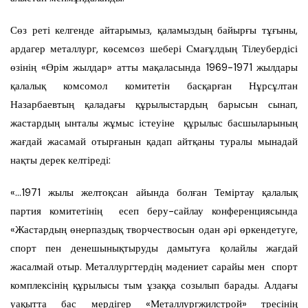
Сөз реті келгенде айтарымыз, қаламыздың байырғы тұғыны,
ардагер металлург, көсемсөз шебері Смағұлдың Тілеубердісі
өзінің «Өрім жылдар» атты мақаласында 1969-1971 жылдары
қалалық комсомол комитетін басқарған Нұрсұлтан
Назарбаевтың қаладағы құрылыстардың барысын сынап,
жастардың ынталы жұмыс істеуіне құрылыс басшыларының
жағдай жасамай отырғанын қадап айтқаны туралы мынадай
нақты дерек келтіреді:
«…1971 жылы желтоқсан айында болған Теміртау қалалық
партия комитетінің есеп беру-сайлау конференциясында
«Жастардың өнерпаздық творчествосын одан әрі өркендетуге,
спорт пен денешынықтыруды дамытуға қолайлы жағдай
жасалмай отыр. Металлургтердің мәдениет сарайы мен спорт
комплексінің құрылысы тым ұзаққа созылып барады. Алдағы
уақытта бас мердігер «Металлургжилстрой» тресінің