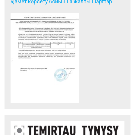
қызмет көрсету бойынша жалпы шарттар