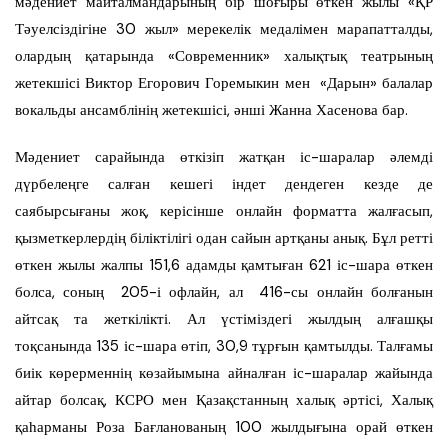
мәдениет майталмандарының бір шоғыры өткен жылы «ҚР
Тәуелсіздігіне 30 жыл» мерекелік медалімен марапатталды,
олардың қатарында «Современник» халықтық театрының
жетекшісі Виктор Егорович Горемыкин мен «Дарын» балалар
вокальды ансамблінің жетекшісі, әнші Жанна Хасенова бар.
Мәдениет сарайында өткізіп жатқан іс-шаралар әлемді
дүрбелеңге салған кешегі індет дендеген кезде де
саябырсығаны жоқ, керісінше онлайн форматта жалғасып,
қызметкерлердің біліктілігі одан сайын артқаны анық. Бұл ретті
өткен жылы жалпы 151,6 адамды қамтыған 621 іс-шара өткен
болса, соның 205-і офлайн, ал 416-сы онлайн болғанын
айтсақ та жеткілікті. Ал үстіміздегі жылдың алғашқы
тоқсанында 135 іс-шара өтіп, 30,9 тұрғын қамтылды. Талғамы
биік көрерменнің көзайымына айналған іс-шаралар жайында
айтар болсақ, КСРО мен Қазақстанның халық әртісі, Халық
қаһарманы Роза Бағланованың 100 жылдығына орай өткен