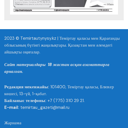
2023 © Temirtautynysy.kz | Теміртау қаласы мен Қарағанды
облысының бүгінгі жаңалықтары. Қазақстан мен әлемдегі
айшықты оқиғалар.
Сайт материалдары 18 жастан асқан азаматтарға
арналған.
Редакция мекенжайы:
101400, Теміртау қаласы, Блюхер
көшесі, 13-үй, 1-қабат.
Байланыс телефоны:
+7 (775) 310 29 21.
E-mail:
temirtau_gazeti@mail.ru
Жарнама