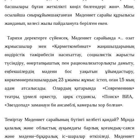
басшылары бұған жеткілікті көңіл бөлгендері жөн». Міне,
осылайша сиырқұйымшақтанған Мәдениет сарайы құрылысы
жанданып, келесі жылы пайдалануға берілген екен.
Тарихи деректерге сүйенсек, Мәдениет сарайында «… озат
жұмысшылар мен «Қарметкомбинат» жаңашылдарының
өндірістік тәжірибесін насихаттау, социалистік жарысты
түсіндіру, өнертапқыштық пен рационализаторлықты дамыту,
еңбекшілердің мәдени бос уақытын ұйымдастыру,
көркемөнерпазшылардың 23 ұжымы жұмыс істеп, оған 1,5 мың
адам атсалысады. Олардың қатарында «Современник»
театры, үрмелі оркестр, цирк студиясы, «Поиск» ВИА,
«Звездопад» заманауи би ансамблі, камералы хор болған».
Теміртау Мәдениет сарайының бүгінгі келбеті қандай? Мұнда
қалалық және облыстық ауқымдағы барлық қоғамдық-саяси
және мәдени-бұқаралық іс-шаралар өткізіледі. Мәдениет