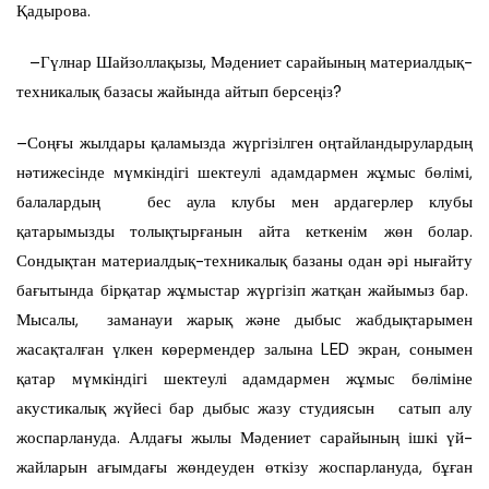
Қадырова.
–Гүлнар Шайзоллақызы, Мәдениет сарайының материалдық-
техникалық базасы жайында айтып берсеңіз?
–Соңғы жылдары қаламызда жүргізілген оңтайландырулардың
нәтижесінде мүмкіндігі шектеулі адамдармен жұмыс бөлімі,
балалардың бес аула клубы мен ардагерлер клубы
қатарымызды толықтырғанын айта кеткенім жөн болар.
Сондықтан материалдық-техникалық базаны одан әрі нығайту
бағытында бірқатар жұмыстар жүргізіп жатқан жайымыз бар.
Мысалы, заманауи жарық және дыбыс жабдықтарымен
жасақталған үлкен көрермендер залына LED экран, сонымен
қатар мүмкіндігі шектеулі адамдармен жұмыс бөліміне
акустикалық жүйесі бар дыбыс жазу студиясын сатып алу
жоспарлануда. Алдағы жылы Мәдениет сарайының ішкі үй-
жайларын ағымдағы жөндеуден өткізу жоспарлануда, бұған