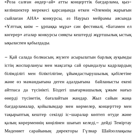
«Роза салған әндер-ай» атты концерттік бағдарлама, қыз-
келіншектер мерекесі қарсаңында өткен «Әлемнің жарығын
сыйлаған АНА» конкурсы, әз Наурыз мейрамы аясында
«Ұлттық киім – ұрпаққа мұра» сән фестивалі, «Батамен ел
көгерер» аталар конкурсы сияқты кештерді жұртшылық ыстық
ықыласпен қабылдады.
– Қай салада болмасын, жүзеге асырылатын барлық ауқымды
істің жоспарлануы мен мақсатқа сай орындалуы кадрлардың
білімділігі мен біліктілігіне, ұйымдастырушылық қабілетіне
және өз мамандығына деген адалдығына байланысты екені
айтпаса да түсінікті. Біздегі шығармашылық ұжым нағыз
өнерді түсінетін, бағалайтын жандар. Жыл сайын жаңа
бағдарламалар, қойылымдар мен көрмелер, концерттер мен
тақырыптық кештер секілді іс-шаралар көптеп өтуде және
қалың көрерменнің көңілінен шығып келеді,– дейді Теміртау
Мәдениет сарайының директоры Гүлнар Шайзоллақызы