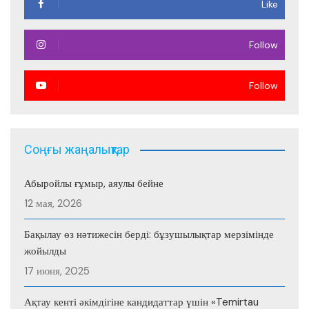
Like
Follow
Follow
Соңғы жаңалықтар
Абыройлы ғұмыр, аяулы бейне
12 мая, 2026
Бақылау өз нәтижесін берді: бұзушылықтар мерзімінде
жойылды
17 июня, 2025
Ақтау кенті әкімдігіне кандидаттар үшін «Temirtau