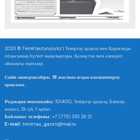
2023 © Temirtautynysy.kz | Теміртау қаласы мен Қарағанды
облысының бүгінгі жаңалықтары. Қазақстан мен әлемдегі
айшықты оқиғалар.
Сайт материалдары 18 жастан асқан азаматтарға
арналған.
Редакция мекенжайы:
101400, Теміртау қаласы, Блюхер
көшесі, 13-үй, 1-қабат.
Байланыс телефоны:
+7 (775) 310 29 21.
E-mail:
temirtau_gazeti@mail.ru