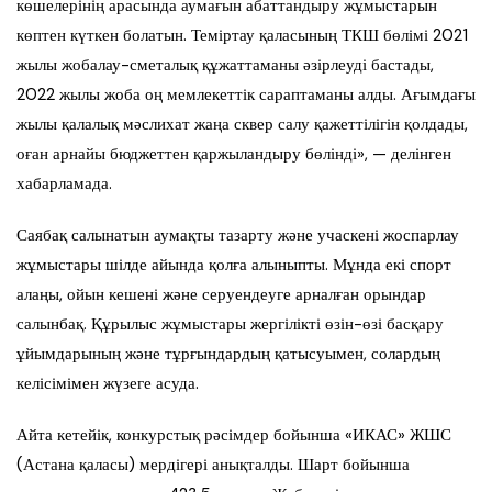
көшелерінің арасында аумағын абаттандыру жұмыстарын
көптен күткен болатын. Теміртау қаласының ТКШ бөлімі 2021
жылы жобалау-сметалық құжаттаманы әзірлеуді бастады,
2022 жылы жоба оң мемлекеттік сараптаманы алды. Ағымдағы
жылы қалалық мәслихат жаңа сквер салу қажеттілігін қолдады,
оған арнайы бюджеттен қаржыландыру бөлінді», — делінген
хабарламада.
Саябақ салынатын аумақты тазарту және учаскені жоспарлау
жұмыстары шілде айында қолға алыныпты. Мұнда екі спорт
алаңы, ойын кешені және серуендеуге арналған орындар
салынбақ. Құрылыс жұмыстары жергілікті өзін-өзі басқару
ұйымдарының және тұрғындардың қатысуымен, солардың
келісімімен жүзеге асуда.
Айта кетейік, конкурстық рәсімдер бойынша «ИКАС» ЖШС
(Астана қаласы) мердігері анықталды. Шарт бойынша