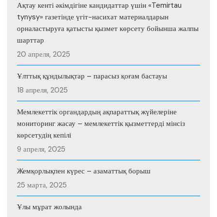
Ақтау кенті әкімдігіне кандидаттар үшін «Temirtau
tynysy» газетінде үгіт-насихат материалдарын
орналастыруға қатысты қызмет көрсету бойынша жалпы
шарттар
20 апреля, 2025
Ұлттық құндылықтар – парасыз қоғам бастауы
18 апреля, 2025
Мемлекеттік органдардың ақпараттық жүйелеріне
мониторинг жасау – мемлекеттік қызметтерді мінсіз
көрсетудің кепілі
9 апреля, 2025
Жемқорлықпен күрес – азаматтық борыш
25 марта, 2025
Ұлы мұрат жолында