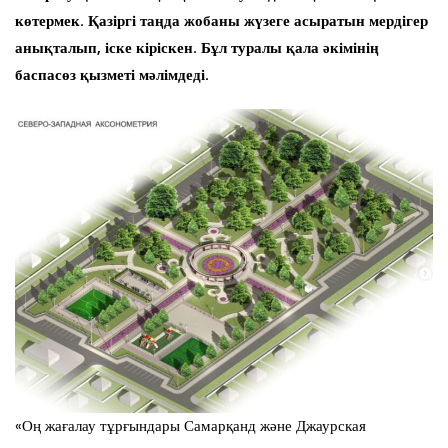
көтермек. Қазіргі таңда жобаны жүзеге асыратын мердігер
анықталып, іске кіріскен. Бұл туралы қала әкімінің
баспасөз қызметі мәлімдеді.
«Оң жағалау тұрғындары Самарқанд және Джаурская