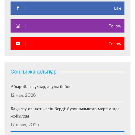
Like
Follow
Follow
Соңғы жаңалықтар
Абыройлы ғұмыр, аяулы бейне
12 мая, 2026
Бақылау өз нәтижесін берді: бұзушылықтар мерзімінде
жойылды
17 июня, 2025