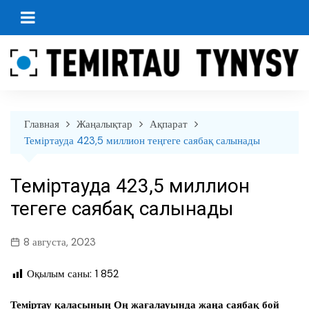
перейти
к
содержанию
Главная
Жаңалықтар
Ақпарат
Теміртауда 423,5 миллион теңгеге саябақ салынады
Теміртауда 423,5 миллион
теңгеге саябақ салынады
8 августа, 2023
Оқылым саны:
1 852
Теміртау қаласының Оң жағалауында жаңа саябақ бой