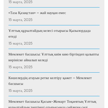
15 марта, 2025
«Таза Қазақстан» – жай науқан емес
15 марта, 2025
Ұлттық құрылтайдың келесі отырысы Қызылордада
өтеді
15 марта, 2025
Мемлекет басшысы: Ұлттық киім кию біртіндеп қалыпты
көрініске айналып келеді
15 марта, 2025
Көшелердің атауын ретке келтіру қажет – Мемлекет
басшысы
15 марта, 2025
Мемлекет басшысы Қасым-Жомарт Тоқаевтың Ұлттық
құрылтайдың төртінші отырысында сөйлеген сөзі