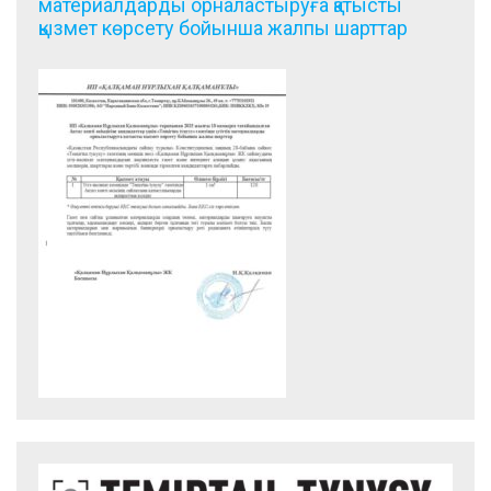
материалдарды орналастыруға қатысты
қызмет көрсету бойынша жалпы шарттар