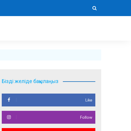
Бізді желіде бақылаңыз
Like
Follow