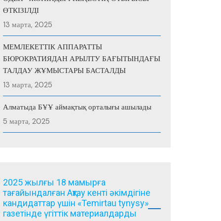
ӨТКІЗІЛДІ
13 марта, 2025
МЕМЛЕКЕТТІК АППАРАТТЫ
БЮРОКРАТИЯДАН АРЫЛТУ БАҒЫТЫНДАҒЫ
ТАЛДАУ ЖҰМЫСТАРЫ БАСТАЛДЫ
13 марта, 2025
Алматыда БҰҰ аймақтық орталығы ашылады
5 марта, 2025
2025 жылғы 18 мамырға
тағайындалған Ақтау кенті әкімдігіне
кандидаттар үшін «Temirtau tynysy»
газетінде үгіттік материалдарды