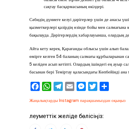
сақтау басқармасының өкілдері.
Сәбидің дүниеге келуі дәрігерлер үшін де анасы үш
қызметкерлері қазірдің өзінде бойы мен салмағына
бақылауда. Дәрігерлердің хабарлауынша, олардың д
Айта кету керек, Қарағанды облысы үшін алып бала
өмірге келген 54 баланың салмағы құрбыларынан с
5 келіден асып кетіпті. Олардың ішіндегі ең ауыр с
басынан бері Теміртау қаласындағы Көпбейінді ана 
F
W
T
E
M
T
О
a
h
el
m
e
wi
тп
Жаңалықтарды Instagram парақшамыздан оқыңыз
c
at
e
ai
ss
tt
ра
e
s
gr
l
e
er
ви
Әлеуметтік желіде бөлісіңіз:
b
A
a
n
ть