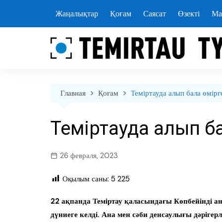
перейти
Жаңалықтар
Қоғам
Саясат
Өзекті
Ма
к
содержанию
Главная
Қоғам
Теміртауда алып бала өмірг
Теміртауда алып ба
26 февраля, 2023
Оқылым саны:
5 225
22 ақпанда Теміртау қаласындағы Көпбейінді а
дүниеге келді. Ана мен сәби денсаулығы дәрігер