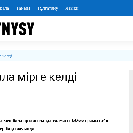
қала
Таным
Тұлғатану
Языки
е келді
ла өмірге келді
на мен бала орталығында салмағы 5055 грамм сәби
лер бақылауында.