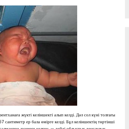
ентханаға жүкті келіншекті алып келді. Дәл сол күні толғағы
 сантиметр ер бала өмірге келді. Бұл келіншектің төртінші
і салмақпен дүниеге келген, — дейді облыстық денсаулық