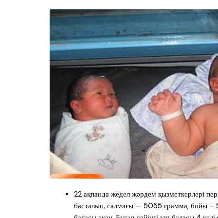
22 ақпанда жедел жәрдем қызметкерлері перз
басталып, салмағы — 5055 грамма, бойы – 57
баласы екен. Бұған дейінгі үш баласы 4 кел