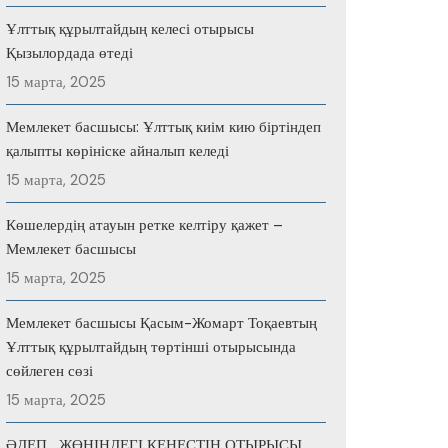
Ұлттық құрылтайдың келесі отырысы
Қызылордада өтеді
15 марта, 2025
Мемлекет басшысы: Ұлттық киім кию біртіндеп
қалыпты көрініске айналып келеді
15 марта, 2025
Көшелердің атауын ретке келтіру қажет –
Мемлекет басшысы
15 марта, 2025
Мемлекет басшысы Қасым-Жомарт Тоқаевтың
Ұлттық құрылтайдың төртінші отырысында
сөйлеген сөзі
15 марта, 2025
ӘДЕП ЖӨНІНДЕГІ КЕҢЕСТІҢ ОТЫРЫСЫ