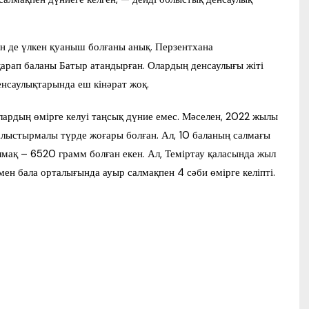
ін де үлкен қуаныш болғаны анық. Перзентхана
 қарап баланы Батыр атандырған. Олардың денсаулығы жіті
енсаулықтарында еш кінәрат жоқ.
лардың өмірге келуі таңсық дүние емес. Мәселен, 2022 жылы
алыстырмалы түрде жоғары болған. Ал, 10 баланың салмағы
алмақ – 6520 грамм болған екен. Ал, Теміртау қаласында жыл
мен бала орталығында ауыр салмақпен 4 сәби өмірге келіпті.