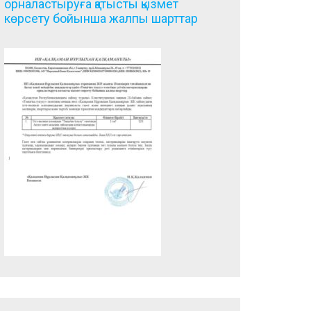
орналастыруға қатысты қызмет
көрсету бойынша жалпы шарттар