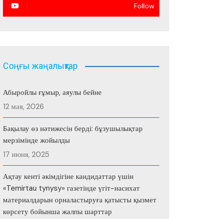
Follow
Соңғы жаңалықтар
Абыройлы ғұмыр, аяулы бейне
12 мая, 2026
Бақылау өз нәтижесін берді: бұзушылықтар
мерзімінде жойылды
17 июня, 2025
Ақтау кенті әкімдігіне кандидаттар үшін
«Temirtau tynysy» газетінде үгіт-насихат
материалдарын орналастыруға қатысты қызмет
көрсету бойынша жалпы шарттар