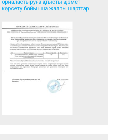
орналастыруға қатысты қызмет
көрсету бойынша жалпы шарттар