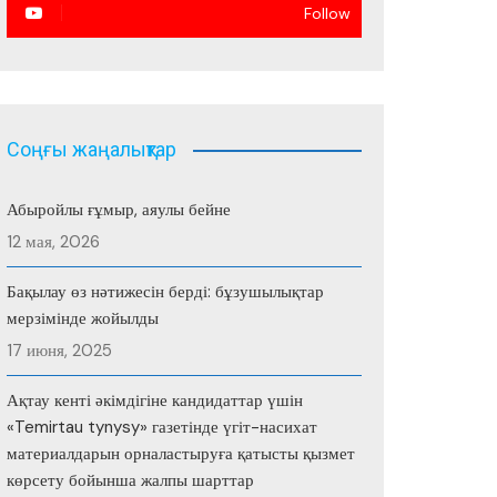
Follow
Соңғы жаңалықтар
Абыройлы ғұмыр, аяулы бейне
12 мая, 2026
Бақылау өз нәтижесін берді: бұзушылықтар
мерзімінде жойылды
17 июня, 2025
Ақтау кенті әкімдігіне кандидаттар үшін
«Temirtau tynysy» газетінде үгіт-насихат
материалдарын орналастыруға қатысты қызмет
көрсету бойынша жалпы шарттар