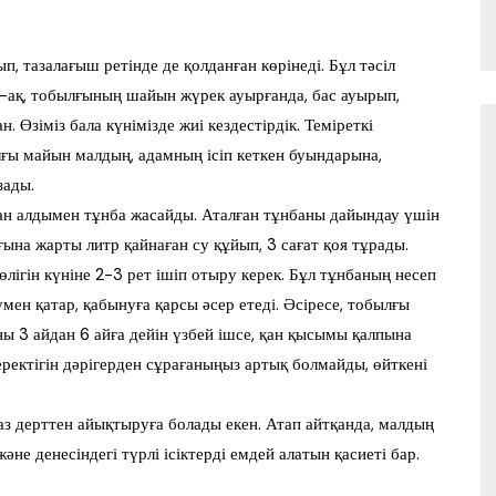
 тазалағыш ретінде де қолданған көрінеді. Бұл тәсіл
й-ақ, тобылғының шайын жүрек ауырғанда, бас ауырып,
 Өзіміз бала күнімізде жиі кездестірдік. Теміреткі
ы майын малдың, адамның ісіп кеткен буындарына,
зады.
ан алдымен тұнба жасайды. Аталған тұнбаны дайындау үшін
ғына жарты литр қайнаған су құйып, 3 сағат қоя тұрады.
бөлігін күніне 2-3 рет ішіп отыру керек. Бұл тұнбаның несеп
мен қатар, қабынуға қарсы әсер етеді. Әсіресе, тобылғы
 3 айдан 6 айға дейін үзбей ішсе, қан қысымы қалпына
ектігін дәрігерден сұрағаныңыз артық болмайды, өйткені
раз дерттен айықтыруға болады екен. Атап айтқанда, малдың
әне денесіндегі түрлі ісіктерді емдей алатын қасиеті бар.