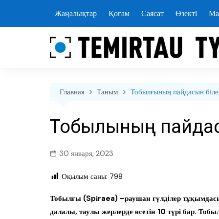
перейти
Жаңалықтар
Қоғам
Саясат
Өзекті
Ма
к
содержанию
Главная
Таным
Тобылғының пайдасын білес
Тобылғының пайдас
30 января, 2023
Оқылым саны:
798
Тобылғы (Spіraea) –раушан гүлдiлер тұқымдас
далалы, таулы жерлерде өсетін 10 түрі бар. То