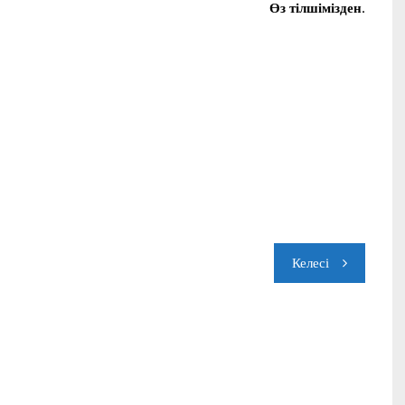
Өз тілшімізден.
Келесі