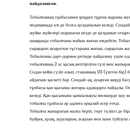
пайдаланған.
Тобылғының тұнбасымен іріңдеп тұрған жараны жуып,
медицинада әлі де болса қолданылып келеді. Сонда
жүйке жүйелері шаршаған кезде де қолданып отырған.
шыққанда тобылғыны майын жағып емдейтін. Тобылғ
сырқырап ауыратын тұстарына жағып, сырқатын жа
Тобылғыны дәрі-дәрмек ретінде пайдалану үшін од
тобылғының 2 ас қасық кептірілген гүлі мен жапыра
Содан кейін сүзіп алып, стаканның 1/3 (үштен бір) 
айдағыш қасиеті бар. Сондай-ақ, ауырған жерді басу
тұнбасы қан қысымы жоғары адамдарға пайдалы. Оны
келеді. Қан қысымына қаншалықты мөлшерде ішу кер
тобылғы тұнбасы әр адамға әрқалай әсер етеді.
Тобылғы жапырағын малға беріп, төрт түлікті де бі
бүйрек, қуық, ауруларын, асқазан мен ішек түйілуін ж