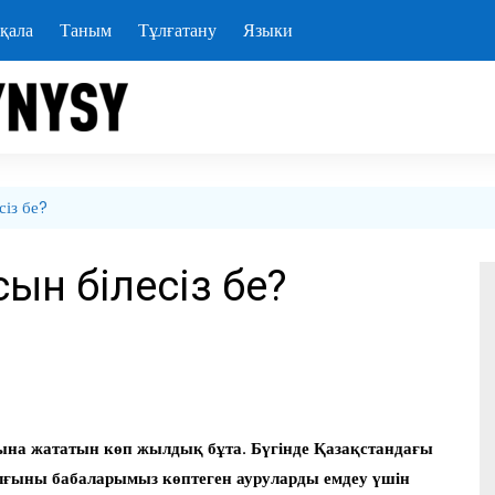
қала
Таным
Тұлғатану
Языки
із бе?
ын білесіз бе?
ына жататын көп жылдық бұта. Бүгінде Қазақстандағы
былғыны бабаларымыз көптеген ауруларды емдеу үшін