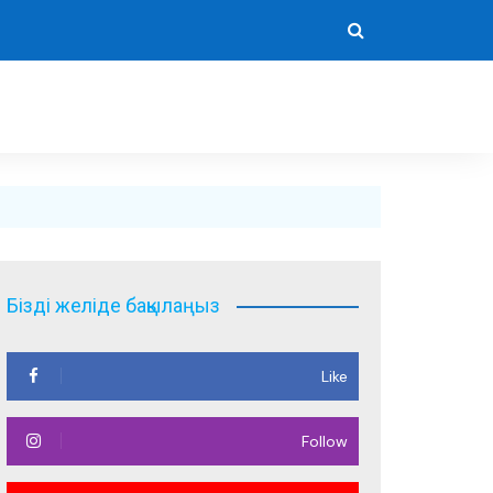
Бізді желіде бақылаңыз
Like
Follow