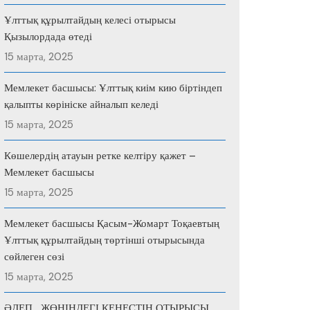
Ұлттық құрылтайдың келесі отырысы
Қызылордада өтеді
15 марта, 2025
Мемлекет басшысы: Ұлттық киім кию біртіндеп
қалыпты көрініске айналып келеді
15 марта, 2025
Көшелердің атауын ретке келтіру қажет –
Мемлекет басшысы
15 марта, 2025
Мемлекет басшысы Қасым-Жомарт Тоқаевтың
Ұлттық құрылтайдың төртінші отырысында
сөйлеген сөзі
15 марта, 2025
ӘДЕП ЖӨНІНДЕГІ КЕҢЕСТІҢ ОТЫРЫСЫ