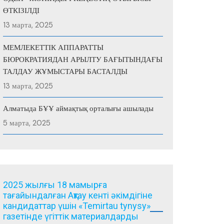
ӨТКІЗІЛДІ
13 марта, 2025
МЕМЛЕКЕТТІК АППАРАТТЫ
БЮРОКРАТИЯДАН АРЫЛТУ БАҒЫТЫНДАҒЫ
ТАЛДАУ ЖҰМЫСТАРЫ БАСТАЛДЫ
13 марта, 2025
Алматыда БҰҰ аймақтық орталығы ашылады
5 марта, 2025
2025 жылғы 18 мамырға
тағайындалған Ақтау кенті әкімдігіне
кандидаттар үшін «Temirtau tynysy»
газетінде үгіттік материалдарды