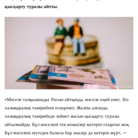
қысқарту туралы айтты.
«Мәселе талқыланады. Расын айтқанда, мәселе оңай емес. Біз
халықаралық тәжірибені ескереміз. Жалпы алғанда,
халықаралық тәжірибеде зейнет жасын қысқарту туралы
айтылмайды. Бұл мәселені тек кеншілер көтеріп отырған жоқ.
Бұл мәселені мүгедек баласы бар аналар да көтеріп жүр», —