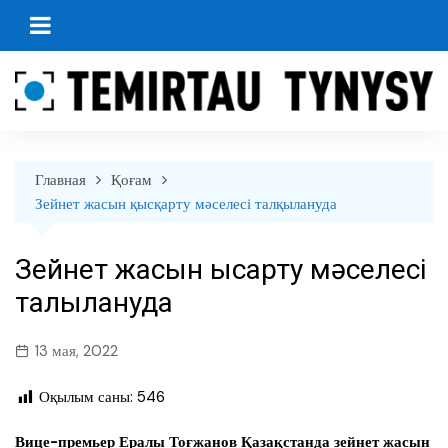
перейти
к
содержанию
Главная
Қоғам
Зейнет жасын қысқарту мәселесі талқылануда
Зейнет жасын қысқарту мәселесі
талқылануда
13 мая, 2022
Оқылым саны:
546
Вице-премьер Ералы Тоғжанов Қазақстанда зейнет жасын