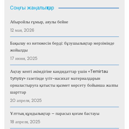
Соңғы жаңалықтар
Абыройлы ғұмыр, аяулы бейне
12 мая, 2026
Бақылау өз нәтижесін берді: бұзушылықтар мерзімінде
жойылды
17 июня, 2025
Ақтау кенті әкімдігіне кандидаттар үшін «Temirtau
tynysy» газетінде үгіт-насихат материалдарын
орналастыруға қатысты қызмет көрсету бойынша жалпы
шарттар
20 апреля, 2025
Ұлттық құндылықтар – парасыз қоғам бастауы
18 апреля, 2025