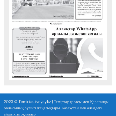
2023 © Temirtautynysy.kz | Теміртау қаласы мен Қарағанды
облысының бүгінгі жаңалықтары. Қазақстан мен әлемдегі
айшықты оқиғалар.