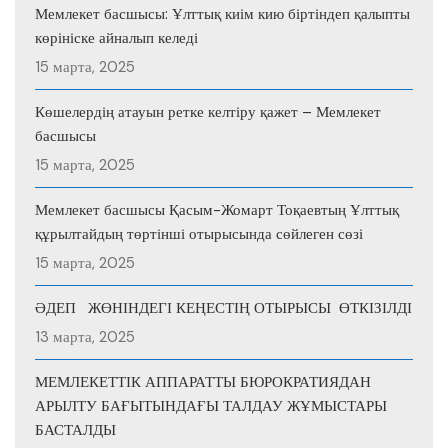
Мемлекет басшысы: Ұлттық киім кию біртіндеп қалыпты
көрініске айналып келеді
15 марта, 2025
Көшелердің атауын ретке келтіру қажет – Мемлекет
басшысы
15 марта, 2025
Мемлекет басшысы Қасым-Жомарт Тоқаевтың Ұлттық
құрылтайдың төртінші отырысында сөйлеген сөзі
15 марта, 2025
ӘДЕП ЖӨНІНДЕГІ КЕҢЕСТІҢ ОТЫРЫСЫ ӨТКІЗІЛДІ
13 марта, 2025
МЕМЛЕКЕТТІК АППАРАТТЫ БЮРОКРАТИЯДАН
АРЫЛТУ БАҒЫТЫНДАҒЫ ТАЛДАУ ЖҰМЫСТАРЫ
БАСТАЛДЫ