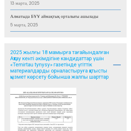
13 марта, 2025
Алматыда БҰҰ аймақтық орталығы ашылады
5 марта, 2025
2025 жылғы 18 мамырға тағайындалған
Ақтау кенті әкімдігіне кандидаттар үшін
«Temirtau tynysy» газетінде үгіттік
материалдарды орналастыруға қатысты
қызмет көрсету бойынша жалпы шарттар