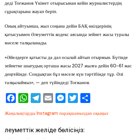
деді Тоғжанов Үкімет отырысынан кейін журналистердің
сұрақтарына жауап беріп.
Оның айтуынша, жыл соңына дейін БАҚ өкілдерінің
қатысуымен Әлеуметтік кодекс аясында зейнет жасы туралы
мәселе талқыланады.
«Әйелдерге қатысты да дәл осылай айтып отырмын. Бүгінде
зейнетке шығудың орташа жасы 2027 жылға дейін 60-61 жас
деңгейінде. Сондықтан бұл мәселе күн тәртібінде тұр. Әлі
талқылаймыз», — деп түйіндеді Тоғжанов.
F
W
T
E
M
T
О
a
h
el
m
e
wi
тп
Жаңалықтарды Instagram парақшамыздан оқыңыз
c
at
e
ai
ss
tt
ра
e
s
gr
l
e
er
ви
Әлеуметтік желіде бөлісіңіз:
b
A
a
n
ть