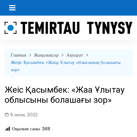
перейти
к
содержанию
Главная
Жаңалықтар
Ақпарат
Жеңіс Қасымбек: «Жаңа Ұлытау облысының болашағы
зор»
Жеңіс Қасымбек: «Жаңа Ұлытау
облысының болашағы зор»
6 июня, 2022
Оқылым саны:
368