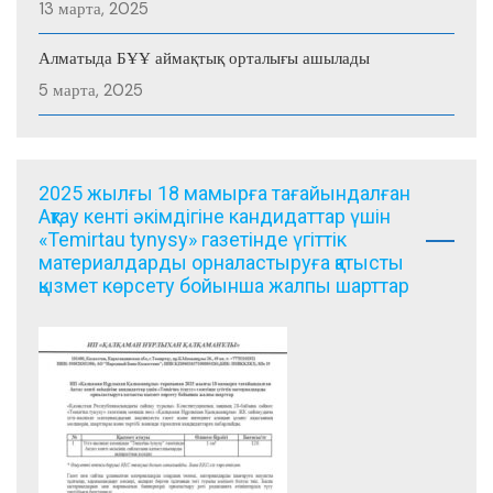
13 марта, 2025
Алматыда БҰҰ аймақтық орталығы ашылады
5 марта, 2025
2025 жылғы 18 мамырға тағайындалған
Ақтау кенті әкімдігіне кандидаттар үшін
«Temirtau tynysy» газетінде үгіттік
материалдарды орналастыруға қатысты
қызмет көрсету бойынша жалпы шарттар