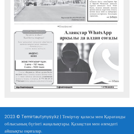
2023 © Temirtautynysy.kz | Теміртау қаласы мен Қарағанды
облысының бүгінгі жаңалықтары. Қазақстан мен әлемдегі
айшықты оқиғалар.