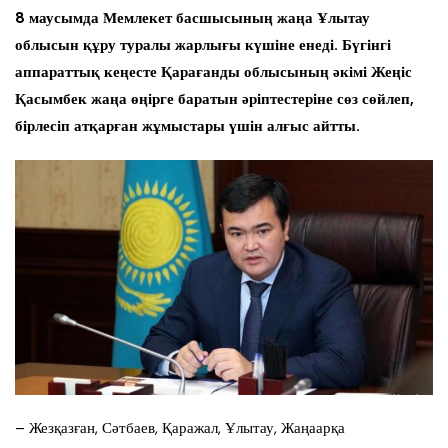
8 маусымда Мемлекет басшысының жаңа Ұлытау
облысын құру туралы жарлығы күшіне енеді. Бүгінгі
аппараттық кеңесте Қарағанды облысының әкімі Жеңіс
Қасымбек жаңа өңірге баратын әріптестеріне сөз сөйлеп,
бірлесіп атқарған жұмыстары үшін алғыс айтты.
– Жезқазған, Сәтбаев, Қаражал, Ұлытау, Жаңаарқа