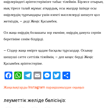
өңірлеріндегі әріптестерімізге табыс тілеймін. Бірлесе отырып,
иық тіресе талай жұмыс атқардық, осы жылдар ішінде осы
өңірлердің тұрғындары үшін өзекті мәселелерді шешуге қол
жеткіздік, – деді Жеңіс Қасымбек.
Ол жаңа өңірдің болашағы зор екеніне, өңірдің дамуға серпін
беретініне сенім білдірді.
– Сіздер жаңа өмірге қадам басқалы тұрсыздар. Осынау
шешуші сәтте сәттілік тілеймін, – деп кеңес берді Жеңіс
Қасымбек әріптестеріне.
F
W
T
E
M
T
О
a
h
el
m
e
wi
тп
Жаңалықтарды Instagram парақшамыздан оқыңыз
c
at
e
ai
ss
tt
ра
e
s
gr
l
e
er
ви
Әлеуметтік желіде бөлісіңіз:
b
A
a
n
ть