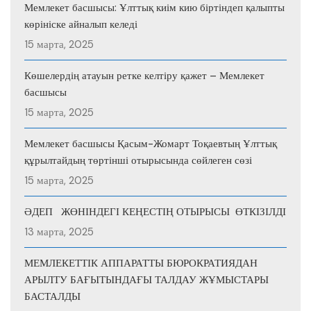
Мемлекет басшысы: Ұлттық киім кию біртіндеп қалыпты
көрініске айналып келеді
15 марта, 2025
Көшелердің атауын ретке келтіру қажет – Мемлекет
басшысы
15 марта, 2025
Мемлекет басшысы Қасым-Жомарт Тоқаевтың Ұлттық
құрылтайдың төртінші отырысында сөйлеген сөзі
15 марта, 2025
ӘДЕП ЖӨНІНДЕГІ КЕҢЕСТІҢ ОТЫРЫСЫ ӨТКІЗІЛДІ
13 марта, 2025
МЕМЛЕКЕТТІК АППАРАТТЫ БЮРОКРАТИЯДАН
АРЫЛТУ БАҒЫТЫНДАҒЫ ТАЛДАУ ЖҰМЫСТАРЫ
БАСТАЛДЫ