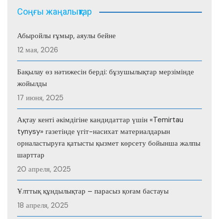
Соңғы жаңалықтар
Абыройлы ғұмыр, аяулы бейне
12 мая, 2026
Бақылау өз нәтижесін берді: бұзушылықтар мерзімінде
жойылды
17 июня, 2025
Ақтау кенті әкімдігіне кандидаттар үшін «Temirtau
tynysy» газетінде үгіт-насихат материалдарын
орналастыруға қатысты қызмет көрсету бойынша жалпы
шарттар
20 апреля, 2025
Ұлттық құндылықтар – парасыз қоғам бастауы
18 апреля, 2025