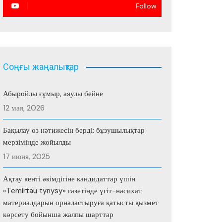
Follow
Соңғы жаңалықтар
Абыройлы ғұмыр, аяулы бейне
12 мая, 2026
Бақылау өз нәтижесін берді: бұзушылықтар
мерзімінде жойылды
17 июня, 2025
Ақтау кенті әкімдігіне кандидаттар үшін
«Temirtau tynysy» газетінде үгіт-насихат
материалдарын орналастыруға қатысты қызмет
көрсету бойынша жалпы шарттар