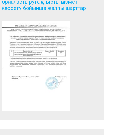
орналастыруға қатысты қызмет
көрсету бойынша жалпы шарттар