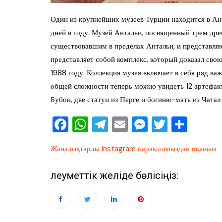
Один из крупнейших музеев Турции находится в Ан
дней в году. Музей Антальи, посвященный трем др
существовавшим в пределах Антальи, и представля
представляет собой комплекс, который доказал сво
1988 году. Коллекция музея включает в себя ряд в
общей сложности теперь можно увидеть 12 артефакт
Бубон, две статуи из Перге и богиню-мать из Чата
F
W
T
E
M
T
О
a
h
el
m
e
wi
тп
Жаңалықтарды Instagram парақшамыздан оқыңыз
c
at
e
ai
ss
tt
ра
e
s
gr
l
e
er
ви
Әлеуметтік желіде бөлісіңіз:
b
A
a
n
ть
o
p
m
g
o
p
er