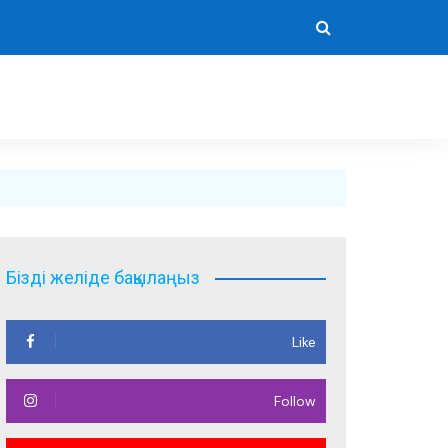
Бізді желіде бақылаңыз
Like
Follow