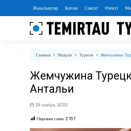
перейти
Жаңалықтар
Қоғам
Саясат
Өзекті
Ма
к
содержанию
Главная
Мақала
Туризм
Жемчужина Тур
Жемчужина Турецк
Антальи
29 ноября, 2023
Оқылым саны:
2 157