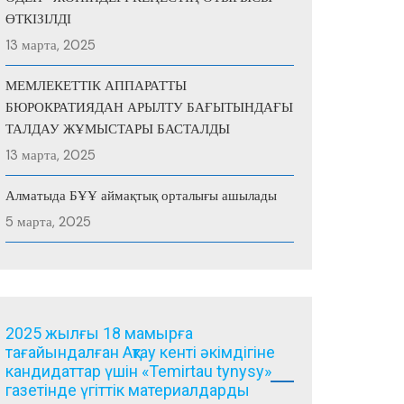
ӨТКІЗІЛДІ
13 марта, 2025
МЕМЛЕКЕТТІК АППАРАТТЫ
БЮРОКРАТИЯДАН АРЫЛТУ БАҒЫТЫНДАҒЫ
ТАЛДАУ ЖҰМЫСТАРЫ БАСТАЛДЫ
13 марта, 2025
Алматыда БҰҰ аймақтық орталығы ашылады
5 марта, 2025
2025 жылғы 18 мамырға
тағайындалған Ақтау кенті әкімдігіне
кандидаттар үшін «Temirtau tynysy»
газетінде үгіттік материалдарды