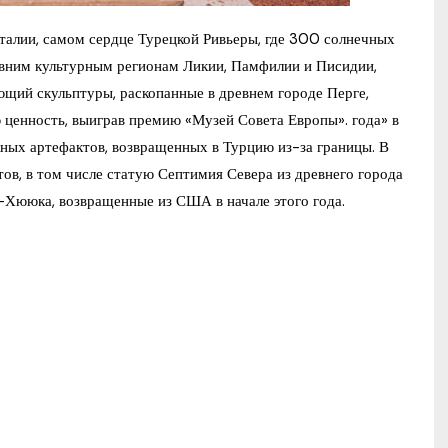
талии, самом сердце Турецкой Ривьеры, где 300 солнечных
евним культурным регионам Ликии, Памфилии и Писидии,
ющий скульптуры, раскопанные в древнем городе Перге,
ю ценность, выиграв премию «Музей Совета Европы». года» в
ажных артефактов, возвращенных в Турцию из-за границы. В
ов, в том числе статую Септимия Севера из древнего города
л-Хююка, возвращенные из США в начале этого года.