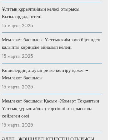
Ұлттық құрылтайдың келесі отырысы
Қызылордада өтеді
15 марта, 2025
Мемлекет басшысы: Ұлттық киім кию біртіндеп
қалыпты көрініске айналып келеді
15 марта, 2025
Көшелердің атауын ретке келтіру қажет –
Мемлекет басшысы
15 марта, 2025
Мемлекет басшысы Қасым-Жомарт Тоқаевтың
Ұлттық құрылтайдың төртінші отырысында
сөйлеген сөзі
15 марта, 2025
ӘДЕП ЖӨНІНДЕГІ КЕҢЕСТІҢ ОТЫРЫСЫ