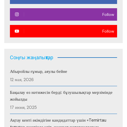
Follow
Follow
Соңғы жаңалықтар
Абыройлы ғұмыр, аяулы бейне
12 мая, 2026
Бақылау өз нәтижесін берді: бұзушылықтар мерзімінде
жойылды
17 июня, 2025
Ақтау кенті әкімдігіне кандидаттар үшін «Temirtau
tynysy» газетінде үгіт-насихат материалдарын