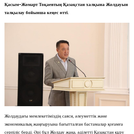
Қасым-Жомарт Тоқаевтың Қазақстан халқына Жолдауын
талқылау бойынша кеңес өтті.
Жолдаудағы мемлекетіміздің саяси, әлеуметтік және
экономикалық жаңғыруына бағытталған бастамалар қоғамға
серпіліс берді. Әрі бұл Жолдау жаңа, әділетті Қазақстан құру