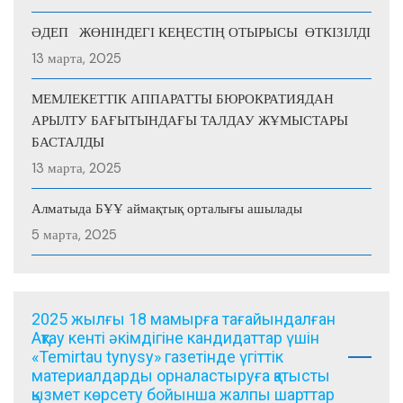
ӘДЕП ЖӨНІНДЕГІ КЕҢЕСТІҢ ОТЫРЫСЫ ӨТКІЗІЛДІ
13 марта, 2025
МЕМЛЕКЕТТІК АППАРАТТЫ БЮРОКРАТИЯДАН
АРЫЛТУ БАҒЫТЫНДАҒЫ ТАЛДАУ ЖҰМЫСТАРЫ
БАСТАЛДЫ
13 марта, 2025
Алматыда БҰҰ аймақтық орталығы ашылады
5 марта, 2025
2025 жылғы 18 мамырға тағайындалған
Ақтау кенті әкімдігіне кандидаттар үшін
«Temirtau tynysy» газетінде үгіттік
материалдарды орналастыруға қатысты
қызмет көрсету бойынша жалпы шарттар