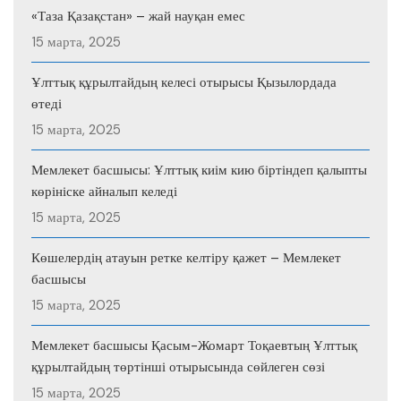
«Таза Қазақстан» – жай науқан емес
15 марта, 2025
Ұлттық құрылтайдың келесі отырысы Қызылордада
өтеді
15 марта, 2025
Мемлекет басшысы: Ұлттық киім кию біртіндеп қалыпты
көрініске айналып келеді
15 марта, 2025
Көшелердің атауын ретке келтіру қажет – Мемлекет
басшысы
15 марта, 2025
Мемлекет басшысы Қасым-Жомарт Тоқаевтың Ұлттық
құрылтайдың төртінші отырысында сөйлеген сөзі
15 марта, 2025