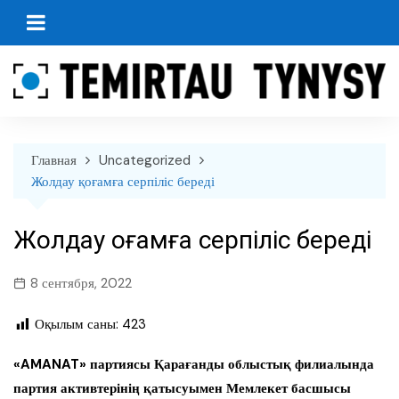
перейти
к
содержанию
Главная
Uncategorized
Жолдау қоғамға серпіліс береді
Жолдау қоғамға серпіліс береді
8 сентября, 2022
Оқылым саны:
423
«AMANAT» партиясы Қарағанды облыстық филиалында
партия активтерінің қатысуымен Мемлекет басшысы