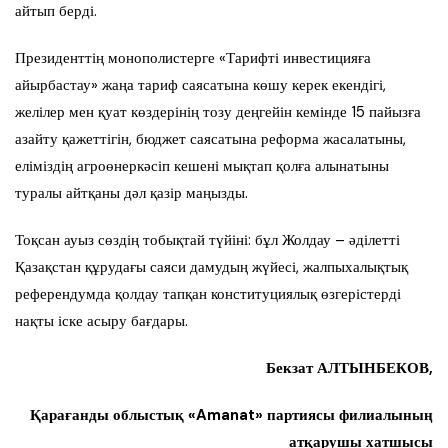
айтып берді.
Президенттің монополистерге «Тарифті инвестицияға
айырбастау» жаңа тариф саясатына көшу керек екендігі,
желілер мен қуат көздерінің тозу деңгейін кемінде 15 пайызға
азайту қажеттігін, бюджет саясатына реформа жасалатыны,
еліміздің агроөнеркәсіп кешені мықтап қолға алынатыны
туралы айтқаны дәл қазір маңызды.
Тоқсан ауыз сөздің тобықтай түйіні: бұл Жолдау – әділетті
Қазақстан құрудағы саяси дамудың жүйесі, жалпыхалықтық
референдумда қолдау тапқан конституциялық өзгерістерді
нақты іске асыру бағдары.
Бекзат АЛТЫНБЕКОВ,
Қарағанды облыстық «Amanat» партиясы филиалының
атқарушы хатшысы