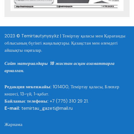
2023 © Temirtautynysy.kz | Теміртау қаласы мен Қарағанды
облысының бүгінгі жаңалықтары. Қазақстан мен әлемдегі
айшықты оқиғалар.
Сайт материалдары 18 жастан асқан азаматтарға
арналған.
Редакция мекенжайы:
101400, Теміртау қаласы, Блюхер
көшесі, 13-үй, 1-қабат.
Байланыс телефоны:
+7 (775) 310 29 21.
E-mail:
temirtau_gazeti@mail.ru
Жарнама