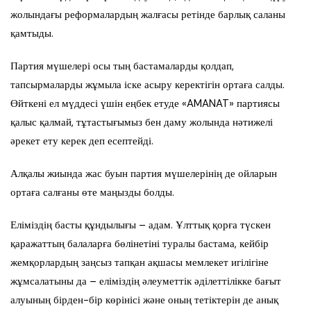
жолындағы реформалардың жалғасы ретінде барлық саланы
қамтыды.
Партия мүшелері осы тың бастамаларды қолдап,
тапсырмаларды жұмыла іске асыру керектігін ортаға салды.
Өйткені ел мүддесі үшін еңбек етуде «AMANAT» партиясы
қалыс қалмай, тұтастығымыз бен даму жолында нәтижелі
әрекет ету керек деп есептейді.
Алқалы жиында жас буын партия мүшелерінің де ойларын
ортаға салғаны өте маңызды болды.
Еліміздің басты құндылығы – адам. Ұлттық қорға түскен
қаражаттың балаларға бөлінетіні туралы бастама, кейбір
жемқорлардың заңсыз тапқан ақшасы мемлекет игілігіне
жұмсалатыны да – еліміздің әлеуметтік әділеттілікке бағыт
алуының бірден-бір көрінісі және оның тетіктерін де анық