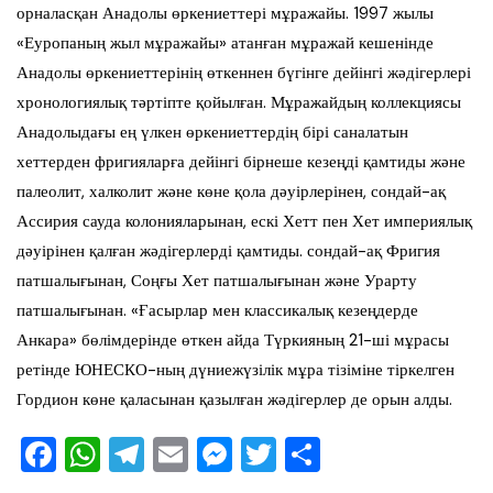
орналасқан Анадолы өркениеттері мұражайы. 1997 жылы
«Еуропаның жыл мұражайы» атанған мұражай кешенінде
Анадолы өркениеттерінің өткеннен бүгінге дейінгі жәдігерлері
хронологиялық тәртіпте қойылған. Мұражайдың коллекциясы
Анадолыдағы ең үлкен өркениеттердің бірі саналатын
хеттерден фригияларға дейінгі бірнеше кезеңді қамтиды және
палеолит, халколит және көне қола дәуірлерінен, сондай-ақ
Ассирия сауда колонияларынан, ескі Хетт пен Хет империялық
дәуірінен қалған жәдігерлерді қамтиды. сондай-ақ Фригия
патшалығынан, Соңғы Хет патшалығынан және Урарту
патшалығынан. «Ғасырлар мен классикалық кезеңдерде
Анкара» бөлімдерінде өткен айда Түркияның 21-ші мұрасы
ретінде ЮНЕСКО-ның дүниежүзілік мұра тізіміне тіркелген
Гордион көне қаласынан қазылған жәдігерлер де орын алды.
F
W
T
E
M
T
О
a
h
el
m
e
wi
тп