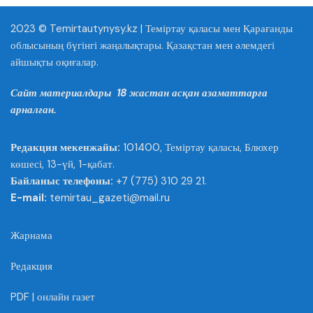
2023 © Temirtautynysy.kz | Теміртау қаласы мен Қарағанды
облысының бүгінгі жаңалықтары. Қазақстан мен әлемдегі
айшықты оқиғалар.
Сайт материалдары 18 жастан асқан азаматтарға
арналған.
Редакция мекенжайы:
101400, Теміртау қаласы, Блюхер
көшесі, 13-үй, 1-қабат.
Байланыс телефоны:
+7 (775) 310 29 21.
E-mail:
temirtau_gazeti@mail.ru
Жарнама
Редакция
PDF | онлайн газет