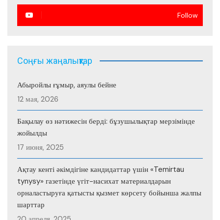
Follow
Соңғы жаңалықтар
Абыройлы ғұмыр, аяулы бейне
12 мая, 2026
Бақылау өз нәтижесін берді: бұзушылықтар мерзімінде
жойылды
17 июня, 2025
Ақтау кенті әкімдігіне кандидаттар үшін «Temirtau
tynysy» газетінде үгіт-насихат материалдарын
орналастыруға қатысты қызмет көрсету бойынша жалпы
шарттар
20 апреля, 2025