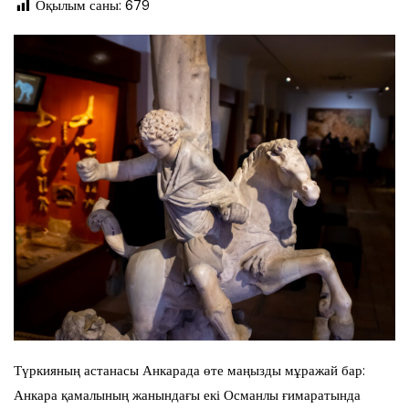
Оқылым саны:
679
Түркияның астанасы Анкарада өте маңызды мұражай бар:
Анкара қамалының жанындағы екі Османлы ғимаратында