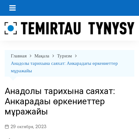
перейти
к
содержанию
Главная
Мақала
Туризм
Анадолы тарихына саяхат: Анкарадағы өркениеттер
мұражайы
Анадолы тарихына саяхат:
Анкарадағы өркениеттер
мұражайы
29 октября, 2023