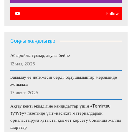
Follow
Соңғы жаңалықтар
Абыройлы ғұмыр, аяулы бейне
12 мая, 2026
Бақылау өз нәтижесін берді: бұзушылықтар мерзімінде
жойылды
17 июня, 2025
Ақтау кенті әкімдігіне кандидаттар үшін «Temirtau
tynysy» газетінде үгіт-насихат материалдарын
орналастыруға қатысты қызмет көрсету бойынша жалпы
шарттар