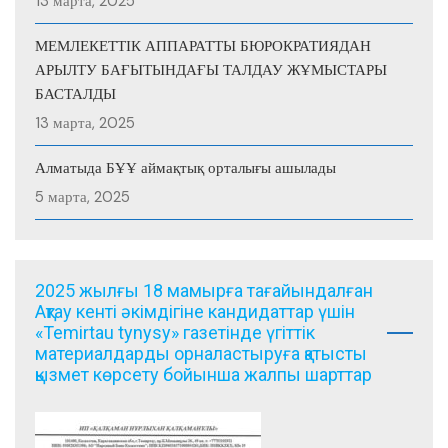
13 марта, 2025
МЕМЛЕКЕТТІК АППАРАТТЫ БЮРОКРАТИЯДАН
АРЫЛТУ БАҒЫТЫНДАҒЫ ТАЛДАУ ЖҰМЫСТАРЫ
БАСТАЛДЫ
13 марта, 2025
Алматыда БҰҰ аймақтық орталығы ашылады
5 марта, 2025
2025 жылғы 18 мамырға тағайындалған
Ақтау кенті әкімдігіне кандидаттар үшін
«Temirtau tynysy» газетінде үгіттік
материалдарды орналастыруға қатысты
қызмет көрсету бойынша жалпы шарттар