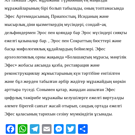
мұражайларының бірі болып табылады, оның топтамасында
Эфес Артемидасының, Приапостың, Исиданың және
мысырлық діни қызметкердің мүсіндері, сондай-ақ
дельфиндермен Эрос пен қояндар бар Эрос мүсіндері сияқты
ежелгі қазыналар бар. , Эрос пен Сократтың бюсттері және
басқа мифологиялық құдайлардың бейнелері. Эфес
археологиялық орны жақында «Болашақтың мұрасы, мәңгілік
Эфес» жобасы аясында қазба, реставрация және
реконструкциялау жұмыстарының күн тәртібіне енгізілген
және бұл жерден табылған әрбір жәдігер мұражайдың көркін
арттыра түседі. Сонымен қатар, жаңадан ашылған Эфес
цифрлық тәжірибе мұражайы келушілерге ежелгі виртуалды
әлемге бірегей саяхат жасай отырып, сандық ортада ежелгі
Эфес қаласының тарихын сезіну мүмкіндігін ұсынады.
F
W
T
E
M
T
О