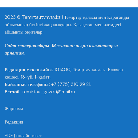
2023 © Temirtautynysy.kz | Теміртау қаласы мен Қарағанды
облысының бүгінгі жаңалықтары. Қазақстан мен әлемдегі
айшықты оқиғалар.
Сайт материалдары 18 жастан асқан азаматтарға
арналған.
Редакция мекенжайы:
101400, Теміртау қаласы, Блюхер
көшесі, 13-үй, 1-қабат.
Байланыс телефоны:
+7 (775) 310 29 21.
E-mail:
temirtau_gazeti@mail.ru
Жарнама
Редакция
PDF | онлайн газет