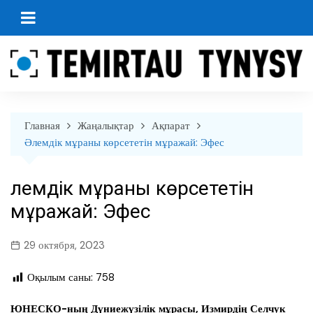
перейти
к
содержанию
Главная
Жаңалықтар
Ақпарат
Әлемдік мұраны көрсететін мұражай: Эфес
Әлемдік мұраны көрсететін
мұражай: Эфес
29 октября, 2023
Оқылым саны:
758
ЮНЕСКО-ның Дүниежүзілік мұрасы, Измирдің Селчук