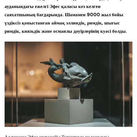
ауданындағы ежелгі Эфес қаласы кез келген
саяхатшының бағдарында. Шамамен 9000 жыл бойы
үздіксіз қоныстанған аймақ эллиндік, римдік, шығыс
римдік, князьдік және османлы дәуірлерінің куәсі болды.
Ал тамаша Эфес мұражайы Түркияның ең маңызды