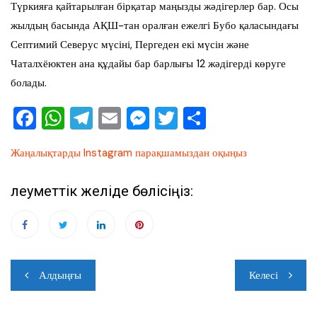
Түркияға қайтарылған бірқатар маңызды жәдігерлер бар. Осы
жылдың басында АҚШ-тан оралған ежелгі Бубо қаласындағы
Септимий Северус мүсіні, Пергеден екі мүсін және
Чаталхёюктен ана құдайы бар барлығы 12 жәдігерді көруге
болады.
F
W
T
E
M
T
О
a
h
el
m
e
wi
тп
Жаңалықтарды Instagram парақшамыздан оқыңыз
c
at
e
ai
ss
tt
ра
e
s
gr
l
e
er
ви
Әлеуметтік желіде бөлісіңіз:
b
A
a
n
ть
o
p
m
g
o
p
er
Навигация
k
Алдыңғы
Келесі
по