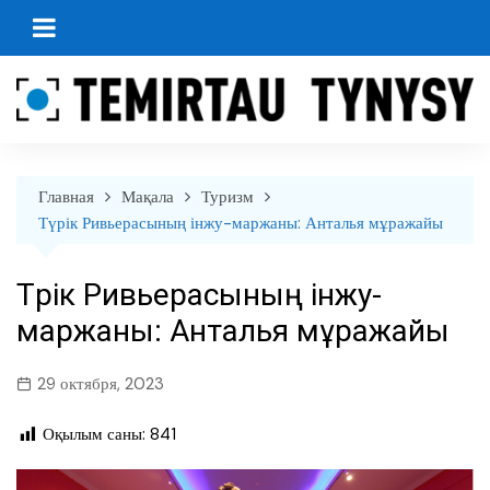
перейти
к
содержанию
Главная
Мақала
Туризм
Түрік Ривьерасының інжу-маржаны: Анталья мұражайы
Түрік Ривьерасының інжу-
маржаны: Анталья мұражайы
29 октября, 2023
Оқылым саны:
841