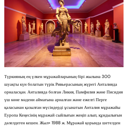
Түркияның ең үлкен мұражайларының бірі жылына 300
шуақты күн болатын түрік Ривьерасының жүрегі Анталияда
орналасқан. Анталияда болған Ликия, Памфилия және Писидия
үш көне мәдени аймағына арналған және ежелгі Перге
қаласынан қазылған мүсіндерді ұсынатын Анталия мұражайы
Еуропа Кеңесінің мұражай сыйлығын жеңіп алып, құндылығын
дәлелдеген кешен. Жыл» 1988 ж. Мұражай қорында шетелден