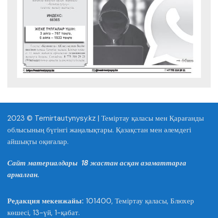
2023 © Temirtautynysy.kz | Теміртау қаласы мен Қарағанды
облысының бүгінгі жаңалықтары. Қазақстан мен әлемдегі
айшықты оқиғалар.
Сайт материалдары 18 жастан асқан азаматтарға
арналған.
Редакция мекенжайы:
101400, Теміртау қаласы, Блюхер
көшесі, 13-үй, 1-қабат.