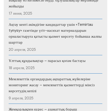
Бақылау өз нәтижесін берді: бұзушылықтар мерзімінде
жойылды
17 июня, 2025
Ақтау кенті әкімдігіне кандидаттар үшін «Temirtau
tynysy» газетінде үгіт-насихат материалдарын
орналастыруға қатысты қызмет көрсету бойынша жалпы
шарттар
20 апреля, 2025
Ұлттық құндылықтар – парасыз қоғам бастауы
18 апреля, 2025
Мемлекеттік органдардың ақпараттық жүйелеріне
мониторинг жасау – мемлекеттік қызметтерді мінсіз
көрсетудің кепілі
9 апреля, 2025
Жемқорлықпен күрес – азаматтық борыш