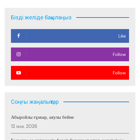
записям
Бізді желіде бақылаңыз
Like
Follow
Follow
Соңғы жаңалықтар
Абыройлы ғұмыр, аяулы бейне
12 мая, 2026