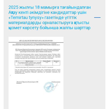
2025 жылғы 18 мамырға тағайындалған
Ақтау кенті әкімдігіне кандидаттар үшін
«Temirtau tynysy» газетінде үгіттік
материалдарды орналастыруға қатысты
қызмет көрсету бойынша жалпы шарттар