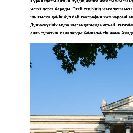
Түркиядағы алтын күздің жанға жайлы жылы кү
мекендерге барады. Эгей теңізінің жағалауы мен
шығысқа дейін бұл бай география көп нәрсен
Дүниежүзілік мұра нысандарында егжей-тегжейлі
олар тұратын қалаларды бейнелейтін және Ана