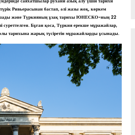
ндерінде саяхатшылар рухани азық алу үшін тарихи
 түрік Ривьерасынан бастап, әлі жазы жоқ, көркем
і ашады және Түркияның ұзақ тарихы ЮНЕСКО-ның 22
 суреттелген. Бұған қоса, Түркия ерекше мұражайлар,
долы тарихына жарық түсіретін мұражайларды ұсынады.