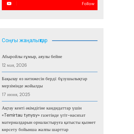
Follow
Соңғы жаңалықтар
Абыройлы ғұмыр, аяулы бейне
12 мая, 2026
Бақылау өз нәтижесін берді: бұзушылықтар
мерзімінде жойылды
17 июня, 2025
Ақтау кенті әкімдігіне кандидаттар үшін
«Temirtau tynysy» газетінде үгіт-насихат
материалдарын орналастыруға қатысты қызмет
көрсету бойынша жалпы шарттар