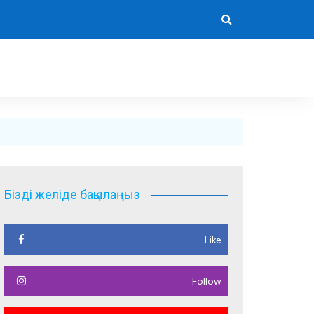
Бізді желіде бақылаңыз
Like
Follow