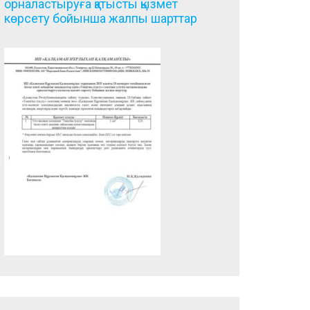
орналастыруға қатысты қызмет
көрсету бойынша жалпы шарттар