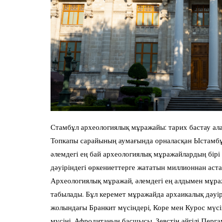
Стамбұл археологиялық мұражайы: тарих бастау ал
Топкапы сарайының аумағында орналасқан Ыстамбұ
әлемдегі ең бай археологиялық мұражайлардың бір
дәуіріндегі өркениеттерге жататын миллионнан аста
Археологиялық мұражай, әлемдегі ең алдымен мұра
табылады. Бұл керемет мұражайда архаикалық дәуір
жолындағы Бранкит мүсіндері, Коре мен Курос мүсін
мүсіні, Афродитаның басшысы. Зевстің әйгілі Перга