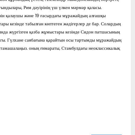
ындылары, Рим дәуірінің үш үлкен мәрмәр қаласы.
ін қалаушы және 19 ғасырдағы мұражайдың алғашқы
ры кезінде табылған көптеген жәдігерлер де бар. Солардың
ында жүргізген қазба жұмыстары кезінде Сидон патшасының
фагы. Гүлхане саябағына қарайтын осы тартымды мұражайдың
 тамашалаңыз. оның ғимараты, Стамбулдағы неоклассикалық