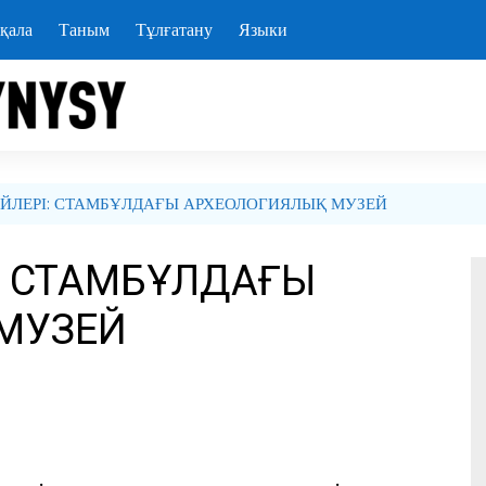
қала
Таным
Тұлғатану
Языки
ЙЛЕРІ: СТАМБҰЛДАҒЫ АРХЕОЛОГИЯЛЫҚ МУЗЕЙ
І: СТАМБҰЛДАҒЫ
МУЗЕЙ