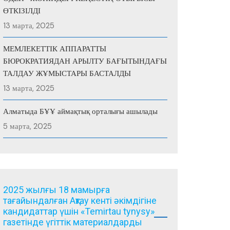
ӨТКІЗІЛДІ
13 марта, 2025
МЕМЛЕКЕТТІК АППАРАТТЫ
БЮРОКРАТИЯДАН АРЫЛТУ БАҒЫТЫНДАҒЫ
ТАЛДАУ ЖҰМЫСТАРЫ БАСТАЛДЫ
13 марта, 2025
Алматыда БҰҰ аймақтық орталығы ашылады
5 марта, 2025
2025 жылғы 18 мамырға
тағайындалған Ақтау кенті әкімдігіне
кандидаттар үшін «Temirtau tynysy»
газетінде үгіттік материалдарды