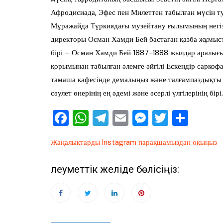
Афродисиада, Эфес пен Милеттен табылған мүсін ту
Мұражайда Түркиядағы музейтану ғылымының негіз
директоры Осман Хамди Бей бастаған қазба жұмыста
бірі – Осман Хамди Бей 1887-1888 жылдар аралығ
қорымынан табылған әлемге әйгілі Ескендір сарко
тамаша кафесінде демалыңыз және талғампаздықты
сәулет өнерінің ең әдемі және әсерлі үлгілерінің бірі.
F
W
T
E
M
T
О
a
h
el
m
e
wi
тп
Жаңалықтарды Instagram парақшамыздан оқыңыз
c
at
e
ai
ss
tt
ра
e
s
gr
l
e
er
ви
Әлеуметтік желіде бөлісіңіз:
b
A
a
n
ть
o
p
m
g
o
p
er