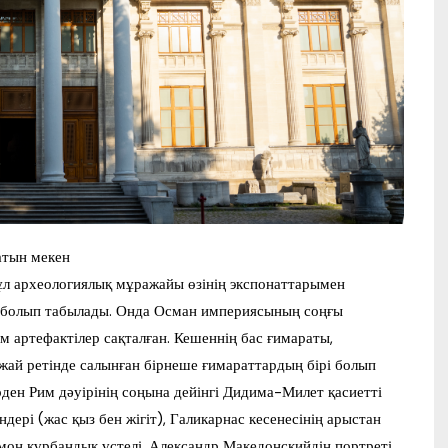
атын мекен
л археологиялық мұражайы өзінің экспонаттарымен
і болып табылады. Онда Осман империясының соңғы
м артефактілер сақталған. Кешеннің бас ғимараты,
жай ретінде салынған бірнеше ғимараттардың бірі болып
ден Рим дәуірінің соңына дейінгі Дидима-Милет қасиетті
дері (жас қыз бен жігіт), Галикарнас кесенесінің арыстан
мон құрбандық үстелі, Александр Македонскийдің портреті,