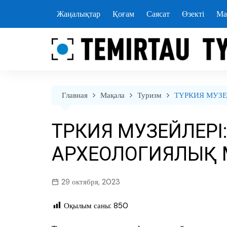
перейти
Жаңалықтар
Қоғам
Саясат
Өзекті
Ма
к
содержанию
Главная
Мақала
Туризм
ТҮРКИЯ МУЗЕ
ТҮРКИЯ МУЗЕЙЛЕР
АРХЕОЛОГИЯЛЫҚ 
29 октября, 2023
Оқылым саны:
850