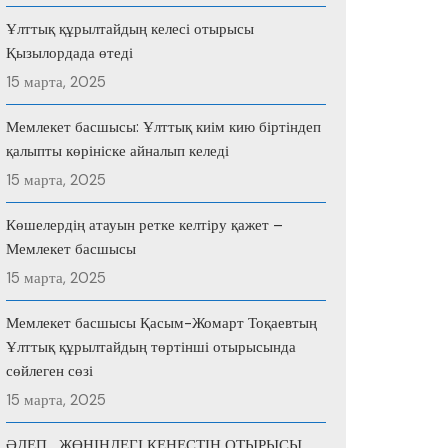
Ұлттық құрылтайдың келесі отырысы
Қызылордада өтеді
15 марта, 2025
Мемлекет басшысы: Ұлттық киім кию біртіндеп
қалыпты көрініске айналып келеді
15 марта, 2025
Көшелердің атауын ретке келтіру қажет –
Мемлекет басшысы
15 марта, 2025
Мемлекет басшысы Қасым-Жомарт Тоқаевтың
Ұлттық құрылтайдың төртінші отырысында
сөйлеген сөзі
15 марта, 2025
ӘДЕП ЖӨНІНДЕГІ КЕҢЕСТІҢ ОТЫРЫСЫ