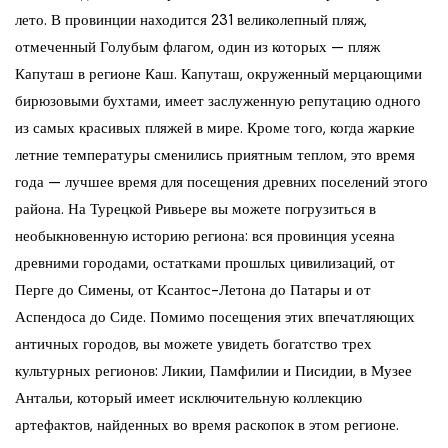
лето. В провинции находится 231 великолепный пляж,
отмеченный Голубым флагом, один из которых — пляж
Капуташ в регионе Каш. Капуташ, окруженный мерцающими
бирюзовыми бухтами, имеет заслуженную репутацию одного
из самых красивых пляжей в мире. Кроме того, когда жаркие
летние температуры сменились приятным теплом, это время
года — лучшее время для посещения древних поселений этого
района. На Турецкой Ривьере вы можете погрузиться в
необыкновенную историю региона: вся провинция усеяна
древними городами, остатками прошлых цивилизаций, от
Перге до Симены, от Ксантос-Летона до Патары и от
Аспендоса до Сиде. Помимо посещения этих впечатляющих
античных городов, вы можете увидеть богатство трех
культурных регионов: Ликии, Памфилии и Писидии, в Музее
Антальи, который имеет исключительную коллекцию
артефактов, найденных во время раскопок в этом регионе.