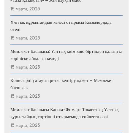
«Таза Қазақстан» – жай науқан емес
15 марта, 2025
Ұлттық құрылтайдың келесі отырысы Қызылордада
өтеді
15 марта, 2025
Мемлекет басшысы: Ұлттық киім кию біртіндеп қалыпты
көрініске айналып келеді
15 марта, 2025
Көшелердің атауын ретке келтіру қажет – Мемлекет
басшысы
15 марта, 2025
Мемлекет басшысы Қасым-Жомарт Тоқаевтың Ұлттық
құрылтайдың төртінші отырысында сөйлеген сөзі
15 марта, 2025