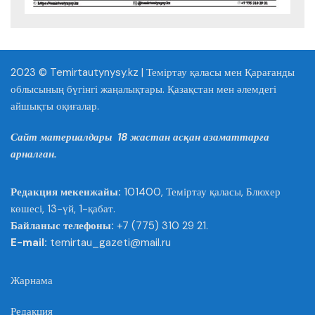
2023 © Temirtautynysy.kz | Теміртау қаласы мен Қарағанды
облысының бүгінгі жаңалықтары. Қазақстан мен әлемдегі
айшықты оқиғалар.
Сайт материалдары 18 жастан асқан азаматтарға
арналған.
Редакция мекенжайы:
101400, Теміртау қаласы, Блюхер
көшесі, 13-үй, 1-қабат.
Байланыс телефоны:
+7 (775) 310 29 21.
E-mail:
temirtau_gazeti@mail.ru
Жарнама
Редакция