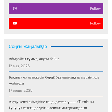
Follow
Follow
Соңғы жаңалықтар
Абыройлы ғұмыр, аяулы бейне
12 мая, 2026
Бақылау өз нәтижесін берді: бұзушылықтар мерзімінде
жойылды
17 июня, 2025
Ақтау кенті әкімдігіне кандидаттар үшін «Temirtau
tynysy» газетінде үгіт-насихат материалдарын