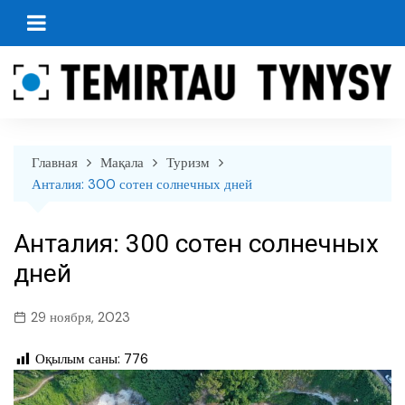
перейти
к
содержанию
Главная
Мақала
Туризм
Анталия: 300 сотен солнечных дней
Анталия: 300 сотен солнечных
дней
29 ноября, 2023
Оқылым саны:
776