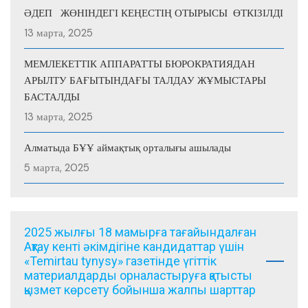
ӘДЕП ЖӨНІНДЕГІ КЕҢЕСТІҢ ОТЫРЫСЫ ӨТКІЗІЛДІ
13 марта, 2025
МЕМЛЕКЕТТІК АППАРАТТЫ БЮРОКРАТИЯДАН
АРЫЛТУ БАҒЫТЫНДАҒЫ ТАЛДАУ ЖҰМЫСТАРЫ
БАСТАЛДЫ
13 марта, 2025
Алматыда БҰҰ аймақтық орталығы ашылады
5 марта, 2025
2025 жылғы 18 мамырға тағайындалған
Ақтау кенті әкімдігіне кандидаттар үшін
«Temirtau tynysy» газетінде үгіттік
материалдарды орналастыруға қатысты
қызмет көрсету бойынша жалпы шарттар