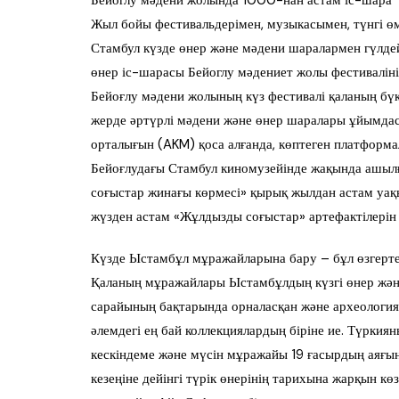
Жыл бойы фестивальдерімен, музыкасымен, түнгі ө
Стамбул күзде өнер және мәдени шаралармен гүлдей
өнер іс-шарасы Бейоглу мәдениет жолы фестивалінің
Бейоғлу мәдени жолының күз фестивалі қаланың бүк
жерде әртүрлі мәдени және өнер шаралары ұйымда
орталығын (AKM) қоса алғанда, көптеген платформ
Бейоғлудағы Стамбул киномузейінде жақында ашыл
соғыстар жинағы көрмесі» қырық жылдан астам уақ
жүзден астам «Жұлдызды соғыстар» артефактілерін 
Күзде Ыстамбұл мұражайларына бару – бұл өзгерте
Қаланың мұражайлары Ыстамбұлдың күзгі өнер және 
сарайының бақтарында орналасқан және археология
әлемдегі ең бай коллекциялардың біріне ие. Түрк
кескіндеме және мүсін мұражайы 19 ғасырдың аяғ
кезеңіне дейінгі түрік өнерінің тарихына жарқын 