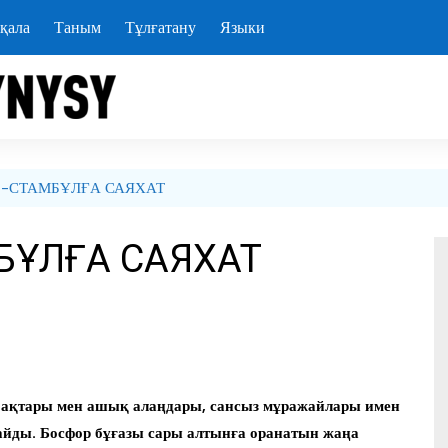
қала
Таным
Тұлғатану
Языки
 -СТАМБҰЛҒА САЯХАТ
МБҰЛҒА САЯХАТ
ябақтары мен ашық алаңдары, сансыз мұражайлары имен
айды. Босфор бұғазы сары алтынға оранатын жаңа