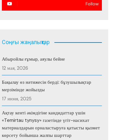
Follow
Соңғы жаңалықтар
Абыройлы ғұмыр, аяулы бейне
12 мая, 2026
Бақылау өз нәтижесін берді: бұзушылықтар
мерзімінде жойылды
17 июня, 2025
Ақтау кенті әкімдігіне кандидаттар үшін
«Temirtau tynysy» газетінде үгіт-насихат
материалдарын орналастыруға қатысты қызмет
көрсету бойынша жалпы шарттар