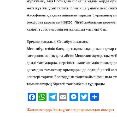
мұражайы, Айя Софиядан бірнеше қадам жерде орн
жеті жүз жылдық тарихы бойынша ұмытылмас саяхатқ
Аясофияның аңызға айналған тарихы. Түркияның а
Босфорға қарайтын Renzo Piano жобалаған керемет
қазіргі түрік өнерінің ең жаңашыл үлгілері бар.
Ерекше жаңалық: Стамбул асханасы
Ыстамбұл өзінің басқа артықшылықтарымен қатар 
гастрономиялық қала әйгілі Мишелин жұлдызды мей
дәмді тағамдарда, жергілікті және әлемдік тағамд
қоғамдық тамақтану орындарында елдің бірегей асп
кештері тарихи Босфордың таңғажайып фонында тү
тамашалаудың бірегей тәжірибесін тудырады.
F
W
T
E
M
T
О
a
h
el
m
e
wi
тп
Жаңалықтарды Instagram парақшамыздан оқыңыз
c
at
e
ai
ss
tt
ра