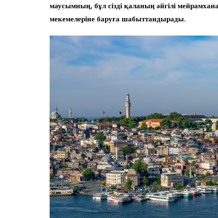
маусымның, бұл сізді қаланың әйгілі мейрамха
мекемелеріне баруға шабыттандырады.