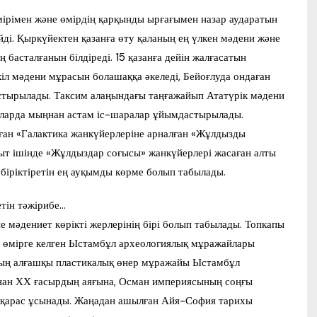
мірімен және өмірдің қарқынды ырғағымен назар аударатын
ді. Қыркүйектен қазанға өту қаланың ең үлкен мәдени және
 басталғанын білдіреді. 15 қазанға дейін жалғасатын
іл мәдени мұрасын болашаққа әкеледі, Бейоғлуда ондаған
стырылады. Таксим алаңындағы таңғажайып Ататүрік мәдени
аларда мыңнан астам іс-шаралар ұйымдастырылады.
ған «Галактика жанкүйерлеріне арналған «Жұлдызды
ыт ішінде «Жұлдыздар соғысы» жанкүйерлері жасаған алты
біріктіретін ең ауқымды көрме болып табылады.
тін тәжірибе…
мәдениет көрікті жерлерінің бірі болып табылады. Топкапы
 өмірге келген Ыстамбұл археологиялық мұражайлары
ияның алғашқы пластикалық өнер мұражайы Ыстамбұл
ынан ХХ ғасырдың аяғына, Осман империясының соңғы
көзқарас ұсынады. Жаңадан ашылған Айя-София тарихы