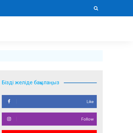
Бізді желіде бақылаңыз
Like
Follow