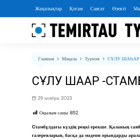
перейти
Жаңалықтар
Қоғам
Саясат
Өзекті
Ма
к
содержанию
Главная
Мақала
Туризм
СҰЛУ ШАҺАР
СҰЛУ ШАҺАР -СТА
29 ноября, 2023
Оқылым саны:
852
Cтамбұлдағы күздің реңкі ерекше. Қаланың са
галереяларын, басқа да мәдени орындарды арал