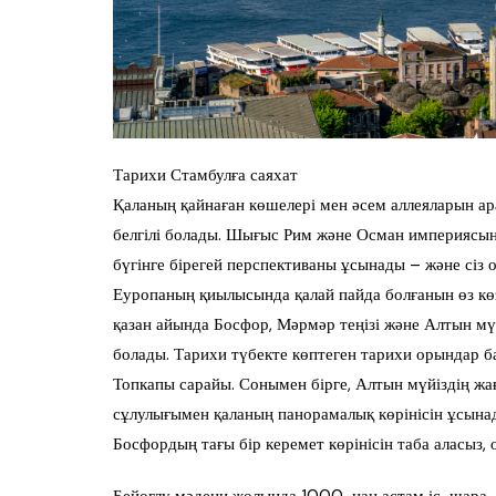
Тарихи Стамбулға саяхат
Қаланың қайнаған көшелері мен әсем аллеяларын ара
белгілі болады. Шығыс Рим және Осман империясы
бүгінге бірегей перспективаны ұсынады – және сіз
Еуропаның қиылысында қалай пайда болғанын өз көз
қазан айында Босфор, Мәрмәр теңізі және Алтын мү
болады. Тарихи түбекте көптеген тарихи орындар б
Топкапы сарайы. Сонымен бірге, Алтын мүйіздің ж
сұлулығымен қаланың панорамалық көрінісін ұсынад
Босфордың тағы бір керемет көрінісін таба аласыз, 
Бейоглу мәдени жолында 1000-нан астам іс-шара