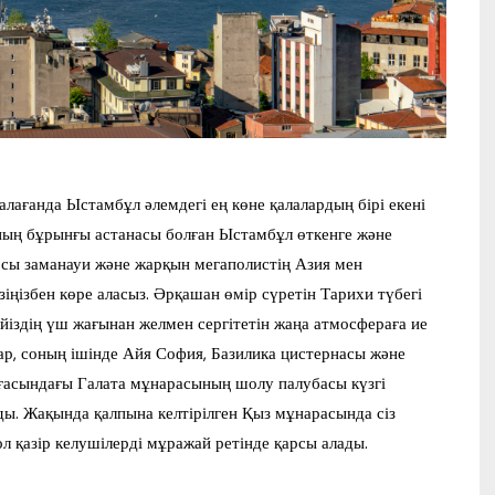
лағанда Ыстамбұл әлемдегі ең көне қалалардың бірі екені
ның бұрынғы астанасы болған Ыстамбұл өткенге және
 осы заманауи және жарқын мегаполистің Азия мен
іңізбен көре аласыз. Әрқашан өмір сүретін Тарихи түбегі
йіздің үш жағынан желмен сергітетін жаңа атмосфераға ие
ар, соның ішінде Айя София, Базилика цистернасы және
ағасындағы Галата мұнарасының шолу палубасы күзгі
ы. Жақында қалпына келтірілген Қыз мұнарасында сіз
ол қазір келушілерді мұражай ретінде қарсы алады.