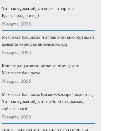
Ұлттық құрылтайдың келесі отырысы
Қызылордада өтеді
15 марта, 2025
Мемлекет басшысы: Ұлттық киім кию біртіндеп
қалыпты көрініске айналып келеді
15 марта, 2025
Көшелердің атауын ретке келтіру қажет –
Мемлекет басшысы
15 марта, 2025
Мемлекет басшысы Қасым-Жомарт Тоқаевтың
Ұлттық құрылтайдың төртінші отырысында
сөйлеген сөзі
15 марта, 2025
ӘДЕП ЖӨНІНДЕГІ КЕҢЕСТІҢ ОТЫРЫСЫ