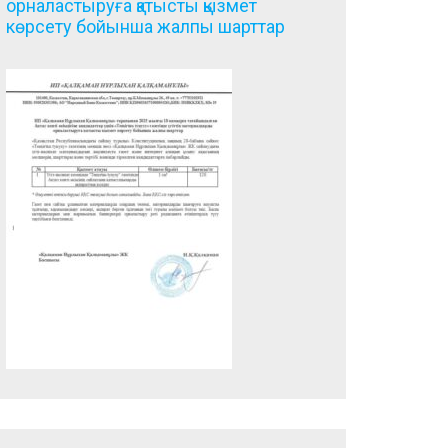
орналастыруға қатысты қызмет
көрсету бойынша жалпы шарттар