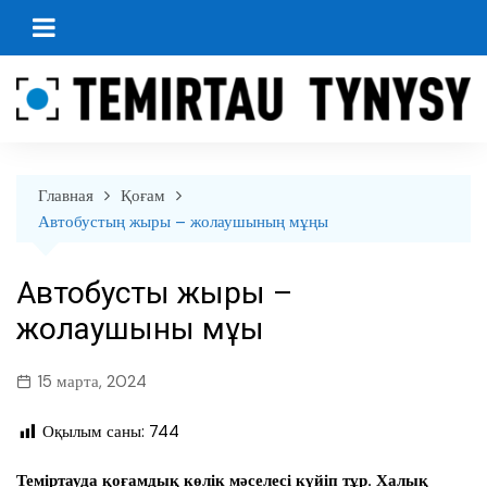
перейти
к
содержанию
Главная
Қоғам
Автобустың жыры – жолаушының мұңы
Автобустың жыры –
жолаушының мұңы
15 марта, 2024
Оқылым саны:
744
Теміртауда қоғамдық көлік мәселесі күйіп тұр. Халық