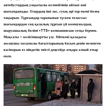
автобустардың уақытылы келмейтінін айтып жиі
шағымданады. Олардың іші лас, суық әрі тар екені бөлек
тақырып. Тұрғындар тарапынан түскен толассыз
шағымдардан соң қалалық тұрғын үй коммуналдық
шаруашылық бөлімі «TTS» компаниясын сотқа бермек.
Мақсаты – келісімшартты үзу. Өйткені қаладағы
жолаушы тасымалы бағыттарының басым денін иеленген
кәсіпорын өз міндетін тиісті деңгейде атқара алмай отыр
екен.