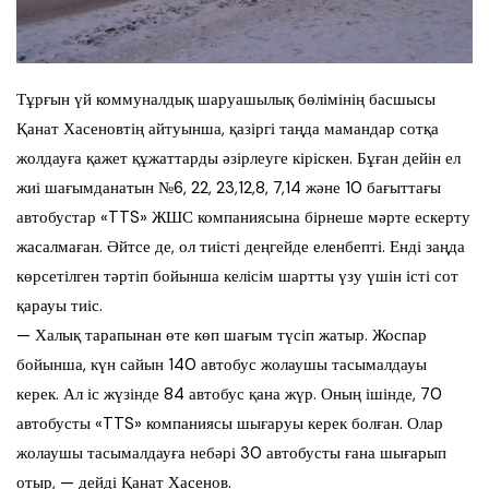
Тұрғын үй коммуналдық шаруашылық бөлімінің басшысы
Қанат Хасеновтің айтуынша, қазіргі таңда мамандар сотқа
жолдауға қажет құжаттарды әзірлеуге кіріскен. Бұған дейін ел
жиі шағымданатын №6, 22, 23,12,8, 7,14 және 10 бағыттағы
автобустар «TTS» ЖШС компаниясына бірнеше мәрте ескерту
жасалмаған. Әйтсе де, ол тиісті деңгейде еленбепті. Енді заңда
көрсетілген тәртіп бойынша келісім шартты үзу үшін істі сот
қарауы тиіс.
— Халық тарапынан өте көп шағым түсіп жатыр. Жоспар
бойынша, күн сайын 140 автобус жолаушы тасымалдауы
керек. Ал іс жүзінде 84 автобус қана жүр. Оның ішінде, 70
автобусты «TTS» компаниясы шығаруы керек болған. Олар
жолаушы тасымалдауға небәрі 30 автобусты ғана шығарып
отыр, — дейді Қанат Хасенов.