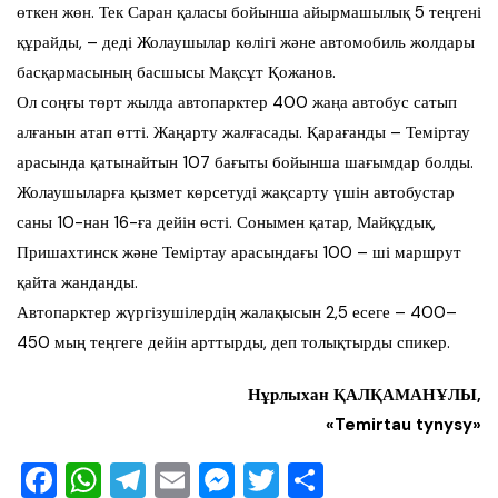
өткен жөн. Тек Саран қаласы бойынша айырмашылық 5 теңгені
құрайды, – деді Жолаушылар көлігі және автомобиль жолдары
басқармасының басшысы Мақсұт Қожанов.
Ол соңғы төрт жылда автопарктер 400 жаңа автобус сатып
алғанын атап өтті. Жаңарту жалғасады. Қарағанды – Теміртау
арасында қатынайтын 107 бағыты бойынша шағымдар болды.
Жолаушыларға қызмет көрсетуді жақсарту үшін автобустар
саны 10-нан 16-ға дейін өсті. Сонымен қатар, Майқұдық,
Пришахтинск және Теміртау арасындағы 100 – ші маршрут
қайта жанданды.
Автопарктер жүргізушілердің жалақысын 2,5 есеге – 400–
450 мың теңгеге дейін арттырды, деп толықтырды спикер.
Нұрлыхан ҚАЛҚАМАНҰЛЫ,
«Temirtau tynysy»
F
W
T
E
M
T
О