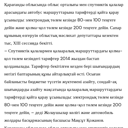
Қарағанды облысында облыс орталығы мен спутниктік қалалар
арасындағы автобус маршруттарына тарифтерді қайта қарау
ұсынылды: электрондық төлем кезінде 80-нен 100 теңгеге
дейін және қолма-қол төлем кезінде 200 теңгеге дейін. Сапар
құнының өзгеруін облыстық мәслихат депутаттары кезектен
тыс, ХІІІ сессияда бекітті.
– Спутниктік қалалармен қалааралық маршруттардағы қолма-
қол төлем кезіндегі тарифтер 2014 жылдан бастап
қолданылады. Тарифтер бекітілген кезден бері шығындардың
негізгі баптарының құны айтарлықтай өсті. Осыған
байланысты бюджетке түсетін жүктемені азайту, сондай-ақ
шығындарды азайту мақсатында қалааралық маршруттардағы
тарифтерді қайта қарау ұсынылады: электрондық төлем кезінде
80-нен 100 теңгеге дейін және қолма-қол төлем кезінде 200
теңгеге дейін, – деді Жолаушылар көлігі және автомобиль
жолдары басқармасының басшысы Мақсұт Қожанов.