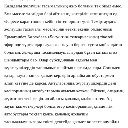
Қаладағы жолаушы тасымалының жыр болғаны тек биыл емес.
Бұл мәселе талайдан бері айтылып, көтеріліп келе жатқан еді.
Әсіресе карантиннен кейін тіптен өрши түсті. Теміртаудағы
жолаушы тасымалы мәселесінің өзекті екенін облыс әкімі
Ермағанбет Бөлекбаев «Saryarqa» телеарнасының тікелей
эфирінде тұрғындар сауалына жауап берген тұста мойындаған
болатын. Жолаушы тасымалдаушылардың бұған қатысты өз
шындықтары бар. Олар субсидияның аздығы мен
жүргізушілердің тапшылығын айтып шағымданады. Сонымен
қатар, зауыттың өз қызметкерлерін арнайы автобустармен
алып кетуіне де қарсы. Айтуларынша, жүргізушілердің дені
кәсіпорынның автобустарына ауысып кеткен. Өйткені, олардың
жұмыс кестесі жеңіл, ал айлығы қалалық көлікпен тең. Ал,
зауыт қызметкерлері болса, егер кәсіпорынның қызметтік
автобустары тоқтап қалса, қалалық жолаушы
тасымалдаушылары тиісті деңгейде қызмет көрсете алмайды