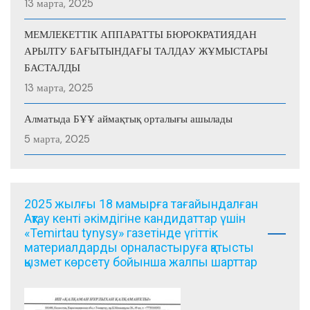
13 марта, 2025
МЕМЛЕКЕТТІК АППАРАТТЫ БЮРОКРАТИЯДАН
АРЫЛТУ БАҒЫТЫНДАҒЫ ТАЛДАУ ЖҰМЫСТАРЫ
БАСТАЛДЫ
13 марта, 2025
Алматыда БҰҰ аймақтық орталығы ашылады
5 марта, 2025
2025 жылғы 18 мамырға тағайындалған
Ақтау кенті әкімдігіне кандидаттар үшін
«Temirtau tynysy» газетінде үгіттік
материалдарды орналастыруға қатысты
қызмет көрсету бойынша жалпы шарттар