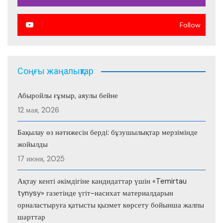
Follow
Соңғы жаңалықтар
Абыройлы ғұмыр, аяулы бейне
12 мая, 2026
Бақылау өз нәтижесін берді: бұзушылықтар мерзімінде
жойылды
17 июня, 2025
Ақтау кенті әкімдігіне кандидаттар үшін «Temirtau
tynysy» газетінде үгіт-насихат материалдарын
орналастыруға қатысты қызмет көрсету бойынша жалпы
шарттар