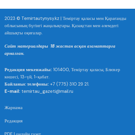
2023 © Temirtautynysy.kz | Теміртау қаласы мен Қарағанды
облысының бүгінгі жаңалықтары. Қазақстан мен әлемдегі
айшықты оқиғалар.
Сайт материалдары 18 жастан асқан азаматтарға
арналған.
Редакция мекенжайы:
101400, Теміртау қаласы, Блюхер
көшесі, 13-үй, 1-қабат.
Байланыс телефоны:
+7 (775) 310 29 21.
E-mail:
temirtau_gazeti@mail.ru
Жарнама
Редакция
PDF | онлайн газет