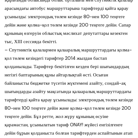
Қарағанды облысында облыс орталығы мен спутниктік қалалар
арасындағы автобус маршруттарына тарифтерді қайта қарау
ұсынылды: электрондық төлем кезінде 80-нен 100 теңгеге
дейін және қолма-қол төлем кезінде 200 теңгеге дейін. Сапар
құнының өзгеруін облыстық мәслихат депутаттары кезектен
тыс, ХІІІ сессияда бекітті.
– Спутниктік қалалармен қалааралық маршруттардағы қолма-
қол төлем кезіндегі тарифтер 2014 жылдан бастап
қолданылады. Тарифтер бекітілген кезден бері шығындардың
негізгі баптарының құны айтарлықтай өсті. Осыған
байланысты бюджетке түсетін жүктемені азайту, сондай-ақ
шығындарды азайту мақсатында қалааралық маршруттардағы
тарифтерді қайта қарау ұсынылады: электрондық төлем кезінде
80-нен 100 теңгеге дейін және қолма-қол төлем кезінде 200
теңгеге дейін. Бұл ретте, жол жүру құнының өсуіне
қарамастан, ұсынылатын тариф ONAY! жүйесі енгізілгенге
дейін бұрын қолданыста болған тарифтерден аспайтынын атап