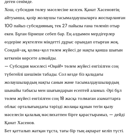
деген сенімде.
Хош, субсидия төлеу мәселесіне келсек. Қанат Хасеновтің
айтуынша, қазір жолаушы тасымалдаушыларға жоспарланған
100 пайыз субсидияның, тек 27 пайызы ғана төленіп отыр
екен. Бұған бірнеше себеп бар. Ең алдымен мердігерлер
өздеріне жүктелген міндетті дұрыс орындап отырған жоқ.
Сондай-ақ, қолма-қол төлем жүйесі де нақты қанша шығын
кеткенін көрсете алмайды.
— Субсидия мәселесі «Оңай!» төлем жүйесі енгізілген соң
түбегейлі шешімін табады. Сол кезде біз қаладағы
жолаушылардың нақты санын және тасымалдаушылардың
шынайы табысы мен шығындарын есептей аламыз. Әрі бұл
төлем жүйесі енгізілген соң 18 жасқа толмаған азаматтарға
облыс орталығындағы тәрізді жолақы құнын тегін қылу
мәселесін қалалық мәслихатпен бірге қарастырамыз, — дейді
Қанат Хасенов.
Бет қатталып жатқан тұста, тағы бір тың ақпарат келіп түсті.