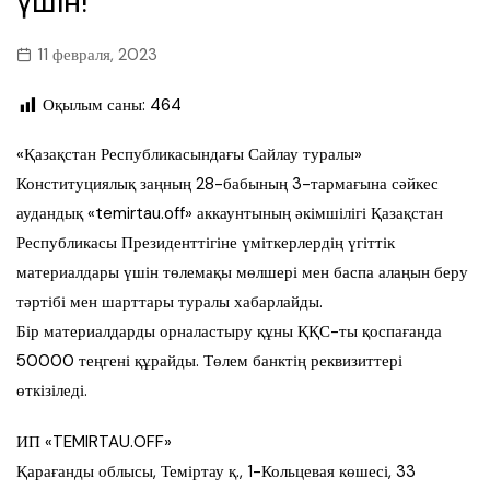
үшін!
11 февраля, 2023
Оқылым саны:
464
«Қазақстан Республикасындағы Сайлау туралы»
Конституциялық заңның 28-бабының 3-тармағына сәйкес
аудандық «temirtau.off» аккаунтының әкімшілігі Қазақстан
Республикасы Президенттігіне үміткерлердің үгіттік
материалдары үшін төлемақы мөлшері мен баспа алаңын беру
тәртібі мен шарттары туралы хабарлайды.
Бір материалдарды орналастыру құны ҚҚС-ты қоспағанда
50000 теңгені құрайды. Төлем банктің реквизиттері
өткізіледі.
ИП «TEMIRTAU.OFF»
Қарағанды облысы, Теміртау қ., 1-Кольцевая көшесі, 33