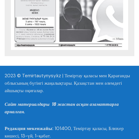
2023 © Temirtautynysy.kz | Теміртау қаласы мен Қарағанды
облысының бүгінгі жаңалықтары. Қазақстан мен әлемдегі
айшықты оқиғалар.
Сайт материалдары 18 жастан асқан азаматтарға
арналған.
Редакция мекенжайы:
101400, Теміртау қаласы, Блюхер
көшесі, 13-үй, 1-қабат.