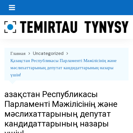
перейти
к
содержанию
Главная
Uncategorized
Қазақстан Республикасы Парламенті Мәжілісінің және
мәслихаттарының депутат кандидаттарының назары
үшін!
Қазақстан Республикасы
Парламенті Мәжілісінің және
мәслихаттарының депутат
кандидаттарының назары