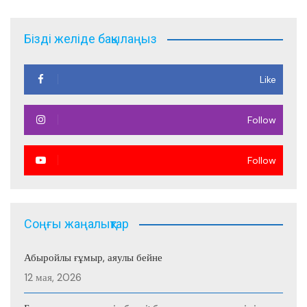
записям
Бізді желіде бақылаңыз
Like
Follow
Follow
Соңғы жаңалықтар
Абыройлы ғұмыр, аяулы бейне
12 мая, 2026