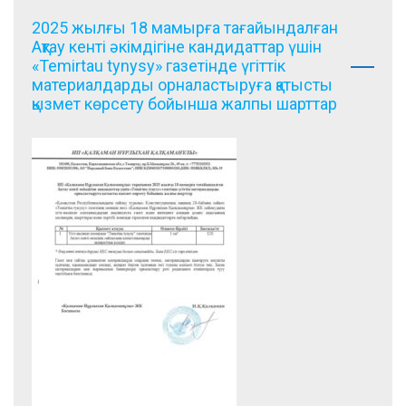
2025 жылғы 18 мамырға тағайындалған
Ақтау кенті әкімдігіне кандидаттар үшін
«Temirtau tynysy» газетінде үгіттік
материалдарды орналастыруға қатысты
қызмет көрсету бойынша жалпы шарттар