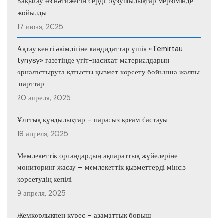
Бақылау өз нәтижесін берді: бұзушылықтар мерзімінде
жойылды
17 июня, 2025
Ақтау кенті әкімдігіне кандидаттар үшін «Temirtau
tynysy» газетінде үгіт-насихат материалдарын
орналастыруға қатысты қызмет көрсету бойынша жалпы
шарттар
20 апреля, 2025
Ұлттық құндылықтар – парасыз қоғам бастауы
18 апреля, 2025
Мемлекеттік органдардың ақпараттық жүйелеріне
мониторинг жасау – мемлекеттік қызметтерді мінсіз
көрсетудің кепілі
9 апреля, 2025
Жемқорлықпен күрес – азаматтық борыш