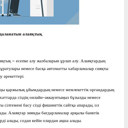
даланатын алаяқтық
аяқтық – есепке алу жазбаларын ұрлап алу. Алаяқтардың
 сұратулары немесе басқа автоматты хабарламалар сияқты
у әрекеттері.
рды қаржылық ұйымдардың немесе мемлекеттік органдардың
 хаттарда сіздің онлайн-аккаунтыңыз бұзылды немесе
 сілтемені басу сізді фишингтік сайтқа апарады, ол
ады. Алаяқтар зиянды бағдарламалар арқылы банктік
і алады, содан кейін олардан ақша алады.