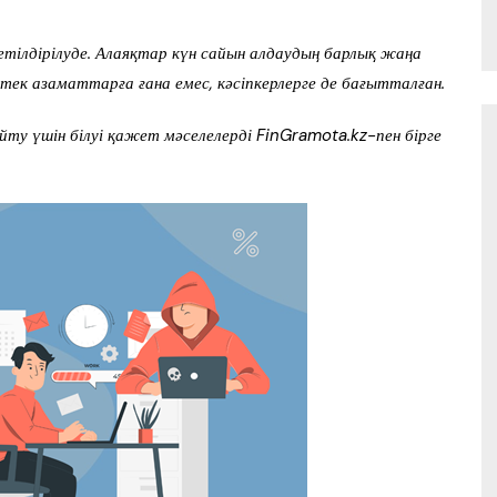
етілдірілуде. Алаяқтар күн сайын алдаудың барлық жаңа
тек азаматтарға ғана емес, кәсіпкерлерге де бағытталған.
йту үшін білуі қажет мәселелерді FinGramota.kz-пен бірге