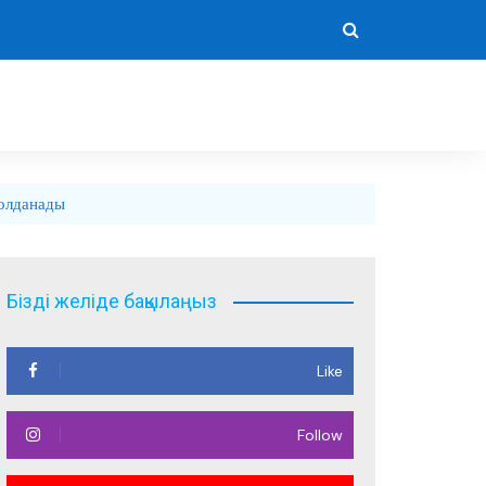
қолданады
Бізді желіде бақылаңыз
Like
Follow