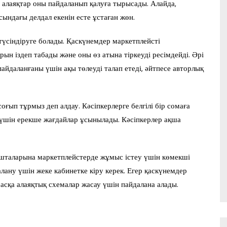
, алаяқтар оны пайдаланып қалуға тырысады. Алайда,
ындағы делдал екенін есте ұстаған жөн.
үсіндіруге болады. Қаскүнемдер маркетплейсті
арын іздеп табады және оны өз атына тіркеуді ресімдейді. Әрі
пайдаланғаны үшін ақы төлеуді талап етеді, әйтпесе авторлық
соғып тұрмыз деп алдау. Кәсіпкерлерге белгілі бір сомаға
 үшін ерекше жағдайлар ұсынылады. Кәсіпкерлер ақша
пошталарына маркетплейстерде жұмыс істеу үшін көмекші
лану үшін жеке кабинетке кіру керек. Егер қаскүнемдер
басқа алаяқтық схемалар жасау үшін пайдалана алады.