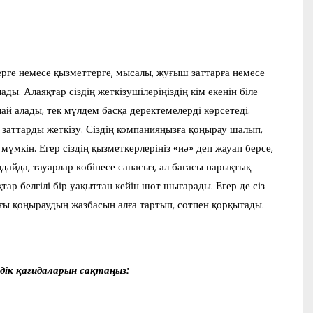
ерге немесе қызметтерге, мысалы, жуғыш заттарға немесе
ы. Алаяқтар сіздің жеткізушілеріңіздің кім екенін біле
й алады, тек мүлдем басқа деректемелерді көрсетеді.
 заттарды жеткізу. Сіздің компанияңызға қоңырау шалып,
мкін. Егер сіздің қызметкерлеріңіз «иә» деп жауап берсе,
дайда, тауарлар көбінесе сапасыз, ал бағасы нарықтық
ар белгілі бір уақыттан кейін шот шығарады. Егер де сіз
ңғы қоңыраудың жазбасын алға тартып, сотпен қорқытады.
здік қағидаларын сақтаңыз: