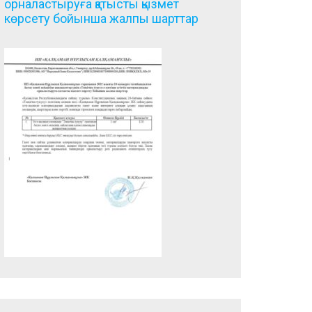
орналастыруға қатысты қызмет
көрсету бойынша жалпы шарттар