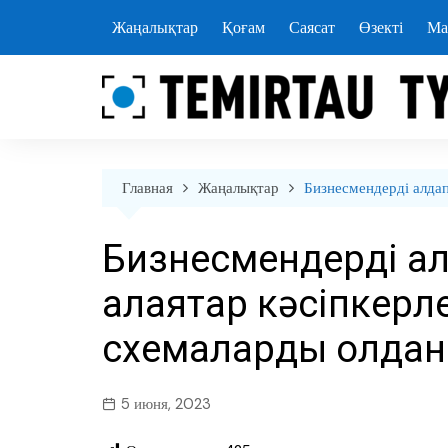
перейти
Жаңалықтар
Қоғам
Саясат
Өзекті
Ма
к
содержанию
Главная
Жаңалықтар
Бизнесмендерді алдап
Бизнесмендерді ал
алаяқтар кәсіпкерл
схемаларды қолда
5 июня, 2023