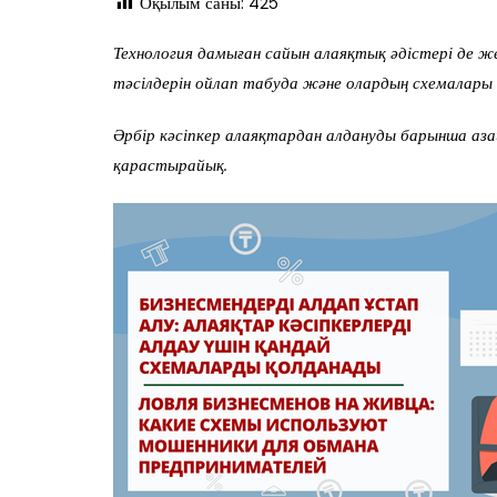
Оқылым саны:
425
Технология дамыған сайын алаяқтық әдістері де ж
тәсілдерін ойлап табуда және олардың схемалары 
Әрбір кәсіпкер алаяқтардан алдануды барынша аза
қарастырайық.