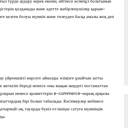
ғыл түрде аудару керек екенін, әйтпесе өсімпұл болатынын
 әдістерін қолданады және әдетте жәбірленушілер қарым-
імге келген болуы мүмкін және төлеуден басқа амалы жоқ деп
е үйреншікті нәрсеге айналды: өзіңізге ұнайтын затты
йге жеткізіп береді немесе оны жақын жердегі постаматтан
ауарларын немесе қызметтерін e-commerce-нарық арқылы
ғыттардың бірі болып табылады. Кәсіпкерлер көбінесе
қатырмай-ақ, тауарды бүкіл ел ішінде сатуға мүмкіндік
ды.