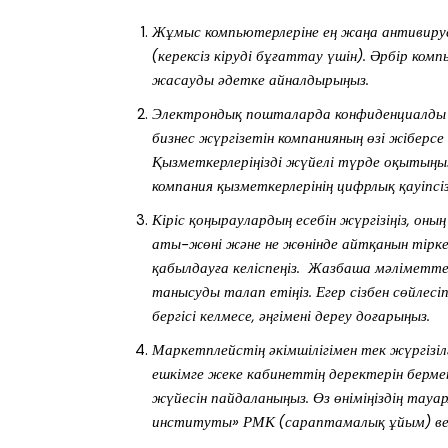
Жұмыс компьютерлеріне ең жаңа антивиру
(керексіз кіруді бұғаттау үшін). Әрбір ко
жасауды әдетке айналдырыңыз.
Электрондық пошталарда конфиденциалды а
бизнес жүргізетін компанияның өзі жіберсе 
Қызметкерлеріңізді жүйелі түрде оқытыңыз
компания қызметкерлерінің цифрлық қауіпсі
Кіріс қоңыраулардың есебін жүргізіңіз, он
аты-жөні және не жөнінде айтқанын тірке
қабылдауға келіспеңіз. Жазбаша мәліметт
танысуды талап етіңіз. Егер сізбен сөйлесі
бергісі келмесе, әңгімені дереу доғарыңыз.
Маркетплейстің әкімшілігімен тек жүргізі
ешкімге жеке кабинеттің деректерін бермең
жүйесін пайдаланыңыз. Өз өніміңіздің тауа
институты» РМК (сараптамалық ұйым) ве