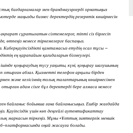
стық бағдарламалар мен брандмауэрлерді орнатыңыз
мпьютерде маңызды бизнес деректердің резервтік көшірмесін
қпарат сұратылатын сілтемелерге, тіпті сіз бірлесіп
де, өтпеңіз немесе тіркемелерге баспаңыз.
. Киберқауіпсіздікті қамтамасыз етудің осал тұсы –
здіктің ең қарапайым қағидаларын білмеулері.
ың ішінде қоңыраудың түсу уақыты, күні, қоңырау шалушының
п отырған абзал. Қызметті телефон арқылы бірден
ермен және келісімнің толық талаптарының көшірмесімен
п отырған адам сізге бұл деректерді бере алмаса немесе
лген байланыс бойынша ғана байланысыңыз. Ешбір жағдайда
із. Қауіпсіздік үшін көп деңгейлі аутентификаттау
рлық маркасын тіркеңіз. Мұны «Ұлттық зияткерлік меншік
б-платформасында оңай жасауға болады.