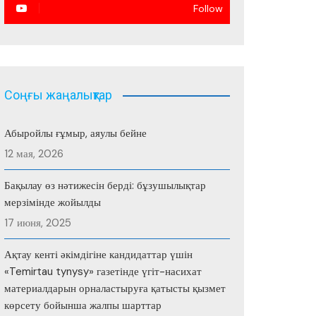
Follow
Соңғы жаңалықтар
Абыройлы ғұмыр, аяулы бейне
12 мая, 2026
Бақылау өз нәтижесін берді: бұзушылықтар
мерзімінде жойылды
17 июня, 2025
Ақтау кенті әкімдігіне кандидаттар үшін
«Temirtau tynysy» газетінде үгіт-насихат
материалдарын орналастыруға қатысты қызмет
көрсету бойынша жалпы шарттар