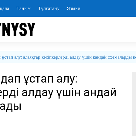
қала
Таным
Тұлғатану
Языки
 ұстап алу: алаяқтар кәсіпкерлерді алдау үшін қандай схемаларды 
дап ұстап алу:
ерді алдау үшін қандай
нады