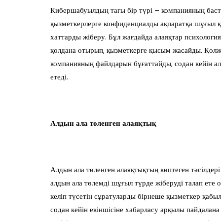
Кибершабуылдың тағы бір түрі – компанияның бас
қызметкерлерге конфиденциалды ақпаратқа шұғыл қ
хаттарды жіберу. Бұл жағдайда алаяқтар психологи
қолдана отырып, қызметкерге қысым жасайды. Қолже
компанияның файлдарын бұғаттайды, содан кейін ал
етеді.
Алдын ала төленген алаяқтық
Алдын ала төленген алаяқтықтың көптеген тәсілдері
алдын ала төлемді шұғыл түрде жіберуді талап ете
келіп түсетін сұратуларды бірнеше қызметкер қабыл
содан кейін екіншісіне хабарласу арқылы пайдалана