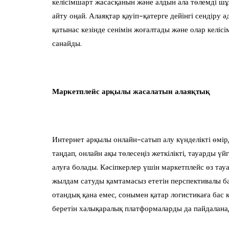
келісімшарт жасасқанын және алдын ала төлемді шұ
айту оңай. Алаяқтар қауіп-қатерге дейінгі сендіру
қатынас кезінде сенімін жоғалтады және олар келіс
санайды.
Маркетплейс арқылы жасалатын алаяқтық
Интернет арқылы онлайн-сатып алу күнделікті өмірд
таңдап, онлайн ақы төлесеңіз жеткілікті, тауарды ү
алуға болады. Кәсіпкерлер үшін маркетплейс өз т
жылдам сатуды қамтамасыз ететін перспективалы ба
отандық қана емес, сонымен қатар логистикаға бас 
беретін халықаралық платформаларды да пайдалана