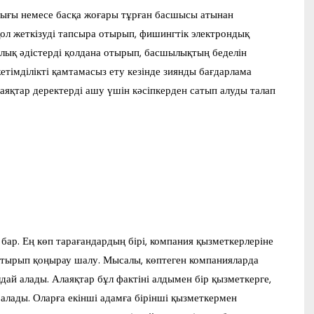
тығы немесе басқа жоғары тұрған басшысы атынан
ол жеткізуді тапсыра отырып, фишингтік электрондық
ялық әдістерді қолдана отырып, басшылықтың беделін
тімділікті қамтамасыз ету кезінде зиянды бағдарлама
аяқтар деректерді ашу үшін кәсіпкерден сатып алуды талап
 бар. Ең көп тарағандардың бірі, компания қызметкерлеріне
 отырып қоңырау шалу. Мысалы, көптеген компанияларда
дай алады. Алаяқтар бұл фактіні алдымен бір қызметкерге,
 алады. Оларға екінші адамға бірінші қызметкермен