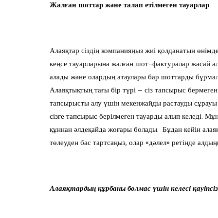
Жалған шоттар және талап етілмеген тауарлар
Алаяқтар сіздің компанияңыз жиі қолданатын өнімд
кеңсе тауарларына жалған шот-фактуралар жасай алад
алады және олардың атаулары бар шоттарды бұрмала
Алаяқтықтың тағы бір түрі – сіз тапсырыс бермеген
тапсырысты алу үшін мекенжайды растауды сұрауы мү
сізге тапсырыс берілмеген тауарды алып келеді. Мұн
құннан әлдеқайда жоғары болады. Бұдан кейін алаяқт
төлеуден бас тартсаңыз, олар «дәлел» ретінде алды
Алаяқтардың құрбаны болмас үшін келесі қауіпсі