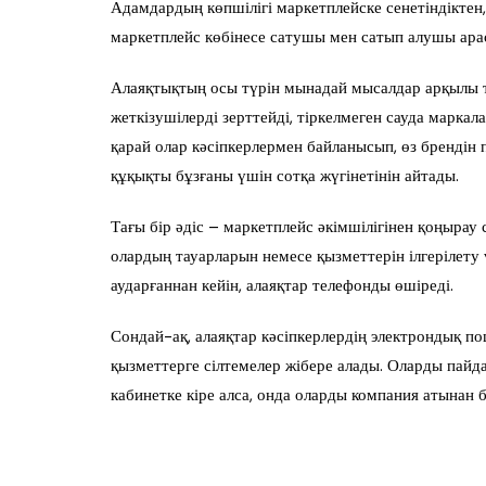
Адамдардың көпшілігі маркетплейске сенетіндіктен
маркетплейс көбінесе сатушы мен сатып алушы арас
Алаяқтықтың осы түрін мынадай мысалдар арқылы т
жеткізушілерді зерттейді, тіркелмеген сауда маркал
қарай олар кәсіпкерлермен байланысып, өз брендін 
құқықты бұзғаны үшін сотқа жүгінетінін айтады.
Тағы бір әдіс – маркетплейс әкімшілігінен қоңырау 
олардың тауарларын немесе қызметтерін ілгерілету
аударғаннан кейін, алаяқтар телефонды өшіреді.
Сондай-ақ, алаяқтар кәсіпкерлердің электрондық 
қызметтерге сілтемелер жібере алады. Оларды пайда
кабинетке кіре алса, онда оларды компания атынан 