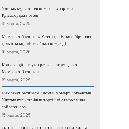
Ұлттық құрылтайдың келесі отырысы
Қызылордада өтеді
15 марта, 2025
Мемлекет басшысы: Ұлттық киім кию біртіндеп
қалыпты көрініске айналып келеді
15 марта, 2025
Көшелердің атауын ретке келтіру қажет –
Мемлекет басшысы
15 марта, 2025
Мемлекет басшысы Қасым-Жомарт Тоқаевтың
Ұлттық құрылтайдың төртінші отырысында
сөйлеген сөзі
15 марта, 2025
ӘДЕП ЖӨНІНДЕГІ КЕҢЕСТІҢ ОТЫРЫСЫ