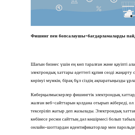
Фишинг пен бопсалаушы-бағдарламаларды пай
Шағын бизнес үшін ең көп таралған және қауіпті ал
электрондық хаттары әдеттегі құпия сөзді жаңарту
көрінуі мүмкін, бірақ бұл сіздің ақпаратыңызды ұрла
Киберқылмыскерлер фишингтік электрондық хатта
жалған веб-сайттарын қолдана отырып жібереді, ол
тексеріліп жатыр деп жазылады. Электрондық хаттағы
көбінесе ресми сайттың дәл көшірмесі болып табыл
онлайн-шоттардан идентификаторлар мен парольдерд