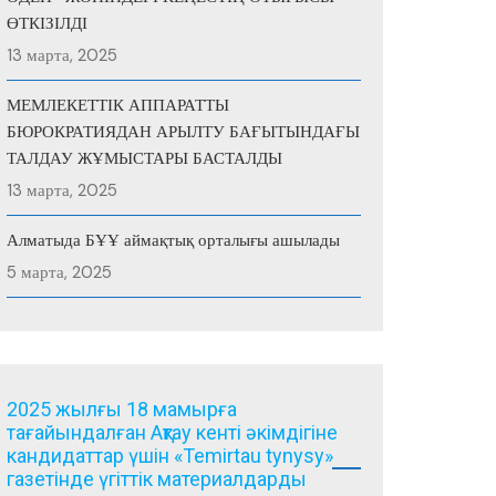
ӨТКІЗІЛДІ
13 марта, 2025
МЕМЛЕКЕТТІК АППАРАТТЫ
БЮРОКРАТИЯДАН АРЫЛТУ БАҒЫТЫНДАҒЫ
ТАЛДАУ ЖҰМЫСТАРЫ БАСТАЛДЫ
13 марта, 2025
Алматыда БҰҰ аймақтық орталығы ашылады
5 марта, 2025
2025 жылғы 18 мамырға
тағайындалған Ақтау кенті әкімдігіне
кандидаттар үшін «Temirtau tynysy»
газетінде үгіттік материалдарды