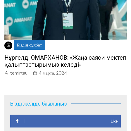
Біздің сұхбат
Нұргелді ОМАРХАНОВ: «Жаңа саяси мектеп
қалыптастырғымыз келеді»
temirtau
4 марта, 2024
Бізді желіде бақылаңыз
Like