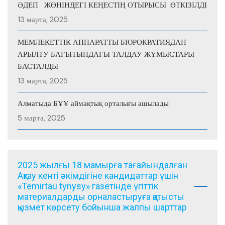
ӘДЕП ЖӨНІНДЕГІ КЕҢЕСТІҢ ОТЫРЫСЫ ӨТКІЗІЛДІ
13 марта, 2025
МЕМЛЕКЕТТІК АППАРАТТЫ БЮРОКРАТИЯДАН
АРЫЛТУ БАҒЫТЫНДАҒЫ ТАЛДАУ ЖҰМЫСТАРЫ
БАСТАЛДЫ
13 марта, 2025
Алматыда БҰҰ аймақтық орталығы ашылады
5 марта, 2025
2025 жылғы 18 мамырға тағайындалған
Ақтау кенті әкімдігіне кандидаттар үшін
«Temirtau tynysy» газетінде үгіттік
материалдарды орналастыруға қатысты
қызмет көрсету бойынша жалпы шарттар