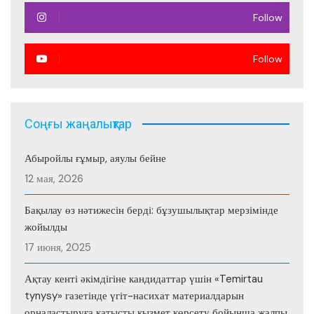
Follow
Follow
Соңғы жаңалықтар
Абыройлы ғұмыр, аяулы бейне
12 мая, 2026
Бақылау өз нәтижесін берді: бұзушылықтар мерзімінде
жойылды
17 июня, 2025
Ақтау кенті әкімдігіне кандидаттар үшін «Temirtau
tynysy» газетінде үгіт-насихат материалдарын
орналастыруға қатысты қызмет көрсету бойынша жалпы