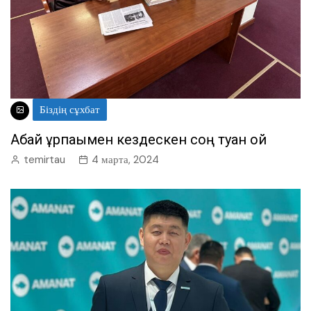
Біздің сұхбат
Абай ұрпағымен кездескен соң туған ой
temirtau
4 марта, 2024