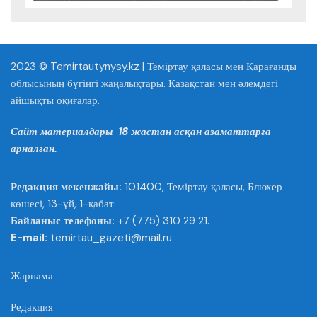
2023 © Temirtautynysy.kz | Теміртау қаласы мен Қарағанды
облысының бүгінгі жаңалықтары. Қазақстан мен әлемдегі
айшықты оқиғалар.
Сайт материалдары 18 жастан асқан азаматтарға
арналған.
Редакция мекенжайы:
101400, Теміртау қаласы, Блюхер
көшесі, 13-үй, 1-қабат.
Байланыс телефоны:
+7 (775) 310 29 21.
E-mail:
temirtau_gazeti@mail.ru
Жарнама
Редакция