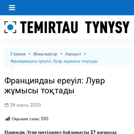
перейти
к
содержанию
Главная
Жаңалықтар
Ақпарат
Франциядағы ереуіл: Лувр жұмысы тоқтады
Франциядағы ереуіл: Лувр
жұмысы тоқтады
29 марта, 2023
Оқылым саны:
510
Париждік Лувр ереуілдерге байланысты 27 наурызда