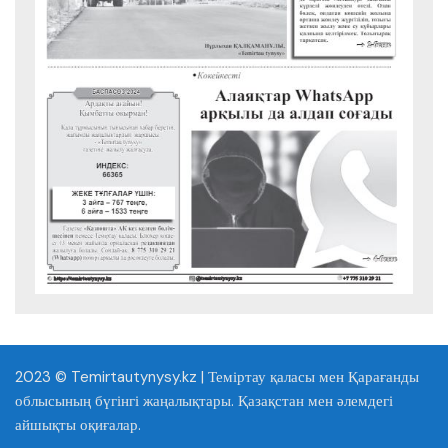
2023 © Temirtautynysy.kz | Теміртау қаласы мен Қарағанды
облысының бүгінгі жаңалықтары. Қазақстан мен әлемдегі
айшықты оқиғалар.