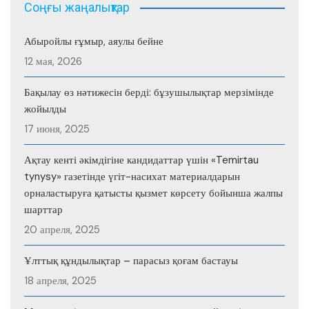
Соңғы жаңалықтар
Абыройлы ғұмыр, аяулы бейне
12 мая, 2026
Бақылау өз нәтижесін берді: бұзушылықтар мерзімінде
жойылды
17 июня, 2025
Ақтау кенті әкімдігіне кандидаттар үшін «Temirtau
tynysy» газетінде үгіт-насихат материалдарын
орналастыруға қатысты қызмет көрсету бойынша жалпы
шарттар
20 апреля, 2025
Ұлттық құндылықтар – парасыз қоғам бастауы
18 апреля, 2025