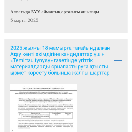
Алматыда БҰҰ аймақтық орталығы ашылады
5 марта, 2025
2025 жылғы 18 мамырға тағайындалған
Ақтау кенті әкімдігіне кандидаттар үшін
«Temirtau tynysy» газетінде үгіттік
материалдарды орналастыруға қатысты
қызмет көрсету бойынша жалпы шарттар