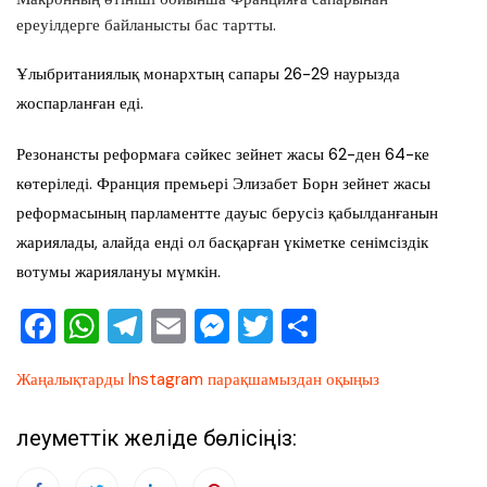
ереуілдерге байланысты бас тартты.
Ұлыбританиялық монархтың сапары 26-29 наурызда
жоспарланған еді.
Резонансты реформаға сәйкес зейнет жасы 62-ден 64-ке
көтеріледі. Франция премьері Элизабет Борн зейнет жасы
реформасының парламентте дауыс берусіз қабылданғанын
жариялады, алайда енді ол басқарған үкіметке сенімсіздік
вотумы жариялануы мүмкін.
F
W
T
E
M
T
О
a
h
el
m
e
wi
тп
Жаңалықтарды Instagram парақшамыздан оқыңыз
c
at
e
ai
ss
tt
ра
e
s
gr
l
e
er
ви
Әлеуметтік желіде бөлісіңіз:
b
A
a
n
ть