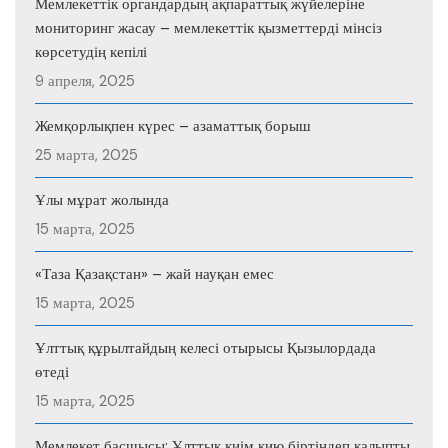
Мемлекеттік органдардың ақпараттық жүйелеріне
мониторинг жасау – мемлекеттік қызметтерді мінсіз
көрсетудің кепілі
9 апреля, 2025
Жемқорлықпен күрес – азаматтық борыш
25 марта, 2025
Ұлы мұрат жолында
15 марта, 2025
«Таза Қазақстан» – жай науқан емес
15 марта, 2025
Ұлттық құрылтайдың келесі отырысы Қызылордада
өтеді
15 марта, 2025
Мемлекет басшысы: Ұлттық киім кию біртіндеп қалыпты