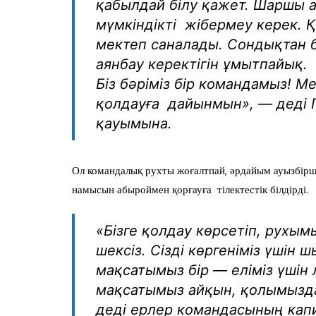
қабылдай білу қажет. Шаршы а
мүмкіндікті жібермеу керек. 
мектеп саналады. Сондықтан б
аянбау керектігін ұмытпайық.
Біз бәріміз бір командамыз! М
қолдауға дайынмын», — деді 
қауымына.
Ол командалық рухты жоғалтпай, әрдайым ауызбіршіл
намысын абыроймен қорғауға тілектестік білдірді.
«Бізге қолдау көрсетіп, рухы
шексіз. Сізді көргеніміз үшін
мақсатымыз бір — еліміз үшін
мақсатымыз айқын, қолымызд
деді ерлер командасының кап