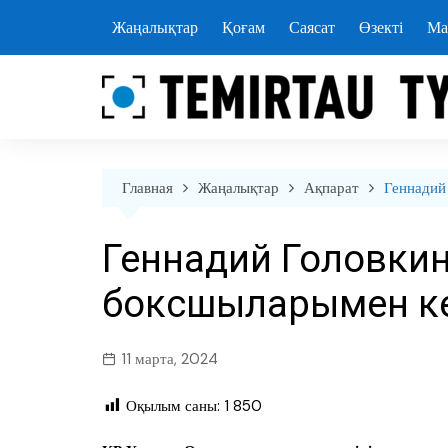
перейти
Жаңалықтар
Қоғам
Саясат
Өзекті
Ма
к
содержанию
Главная
Жаңалықтар
Ақпарат
Геннадий
Геннадий Головкин
боксшыларымен ке
11 марта, 2024
Оқылым саны:
1 850