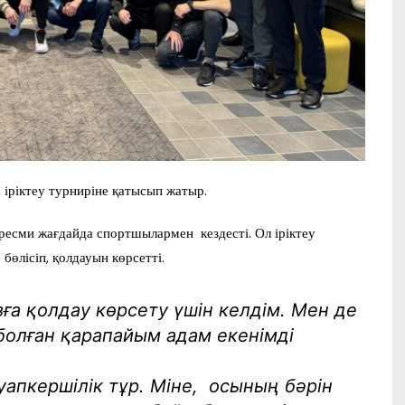
 іріктеу турниріне қатысып жатыр.
ресми жағдайда спортшылармен кездесті. Ол іріктеу
бөлісіп, қолдауын көрсетті.
ға қолдау көрсету үшін келдім. Мен де
болған қарапайым адам екенімді
апкершілік тұр. Міне, осының бәрін