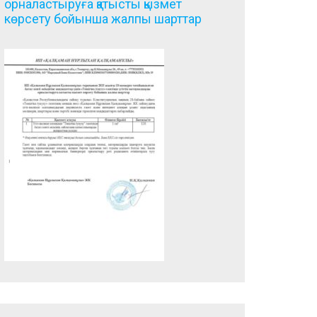
орналастыруға қатысты қызмет
көрсету бойынша жалпы шарттар