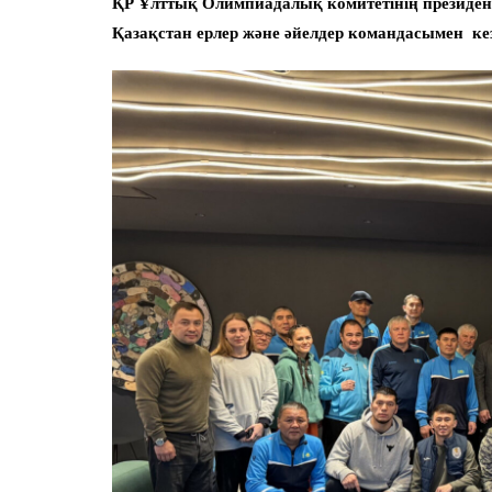
ҚР Ұлттық Олимпиадалық комитетінің президен
Қазақстан ерлер және әйелдер командасымен кез