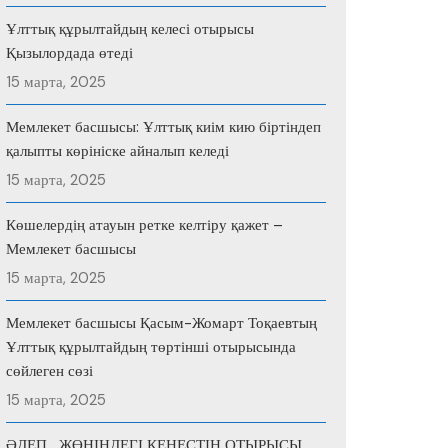
Ұлттық құрылтайдың келесі отырысы
Қызылордада өтеді
15 марта, 2025
Мемлекет басшысы: Ұлттық киім кию біртіндеп
қалыпты көрініске айналып келеді
15 марта, 2025
Көшелердің атауын ретке келтіру қажет –
Мемлекет басшысы
15 марта, 2025
Мемлекет басшысы Қасым-Жомарт Тоқаевтың
Ұлттық құрылтайдың төртінші отырысында
сөйлеген сөзі
15 марта, 2025
ӘДЕП ЖӨНІНДЕГІ КЕҢЕСТІҢ ОТЫРЫСЫ