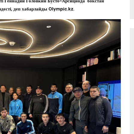
ті Геннадий Головкин Бусто-Арсициода бокстан
десті, деп хабарлайды Olympic.kz.