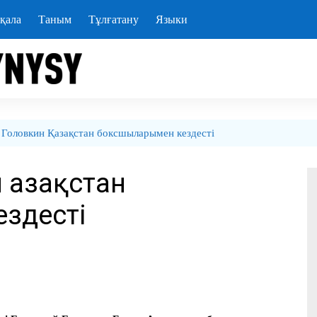
қала
Таным
Тұлғатану
Языки
 Головкин Қазақстан боксшыларымен кездесті
 Қазақстан
здесті