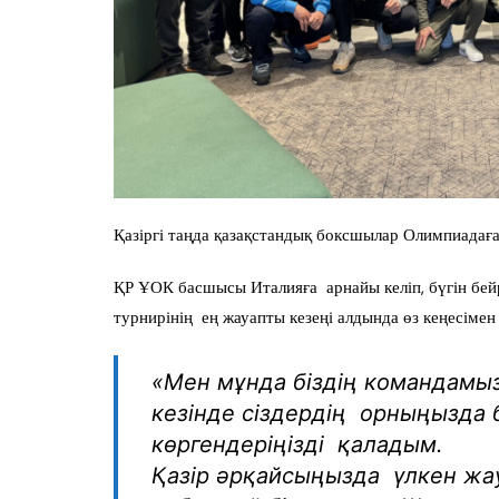
Қазіргі таңда қазақстандық боксшылар Олимпиадаға
ҚР ҰОК басшысы Италияға арнайы келіп, бүгін бей
турнирінің ең жауапты кезеңі алдында өз кеңесімен 
«Мен мұнда біздің командамыз
кезінде сіздердің орныңызда 
көргендеріңізді қаладым.
Қазір әрқайсыңызда үлкен жау