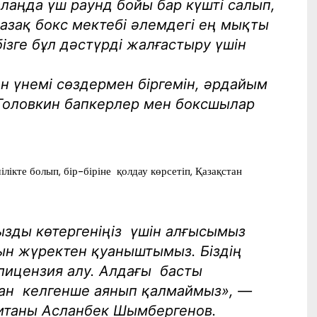
лаңда үш раунд бойы бар күшті салып,
Қазақ бокс мектебі әлемдегі ең мықты
ізге бұл дәстүрді жалғастыру үшін
ен үнемі сөздермен біргемін, әрдайым
Головкин бапкерлер мен боксшылар
ікте болып, бір-біріне қолдау көрсетіп, Қазақстан
мызды көтергеніңіз үшін алғысымыз
 шын жүректен қуаныштымыз. Біздің
 лицензия алу. Алдағы басты
ан келгенше аянып қалмаймыз», —
итаны Асланбек Шымбергенов.