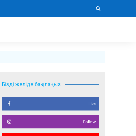
Бізді желіде бақылаңыз
Like
Follow