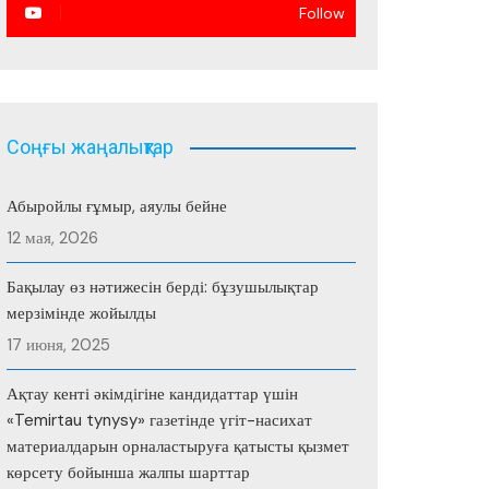
Follow
Соңғы жаңалықтар
Абыройлы ғұмыр, аяулы бейне
12 мая, 2026
Бақылау өз нәтижесін берді: бұзушылықтар
мерзімінде жойылды
17 июня, 2025
Ақтау кенті әкімдігіне кандидаттар үшін
«Temirtau tynysy» газетінде үгіт-насихат
материалдарын орналастыруға қатысты қызмет
көрсету бойынша жалпы шарттар