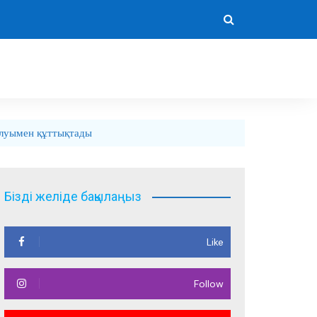
алуымен құттықтады
Бізді желіде бақылаңыз
Like
Follow