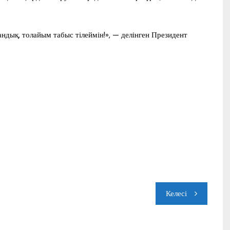
андық, толайым табыс тілей­мін!», — делінген Президент
Келесі