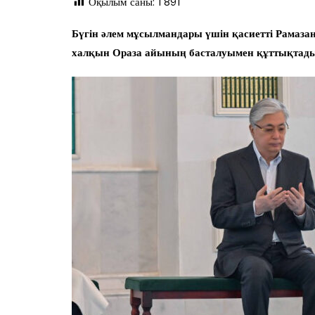
Оқылым саны:
1 891
Бүгін әлем мұсылмандары үшін қасиетті Рамазан
халқын Ораза айының басталуымен құттықтады