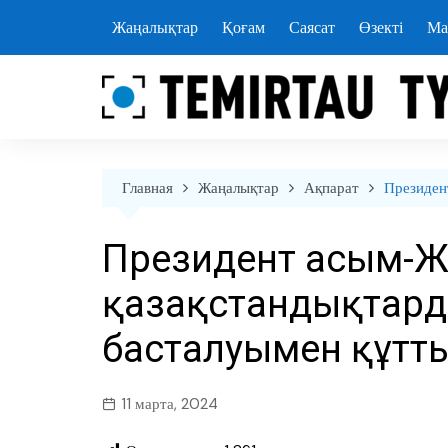
перейти
Жаңалықтар
Қоғам
Саясат
Өзекті
Ма
к
содержанию
Главная
Жаңалықтар
Ақпарат
Президен
Президент Қасым-
қазақстандықтар
басталуымен құтт
11 марта, 2024