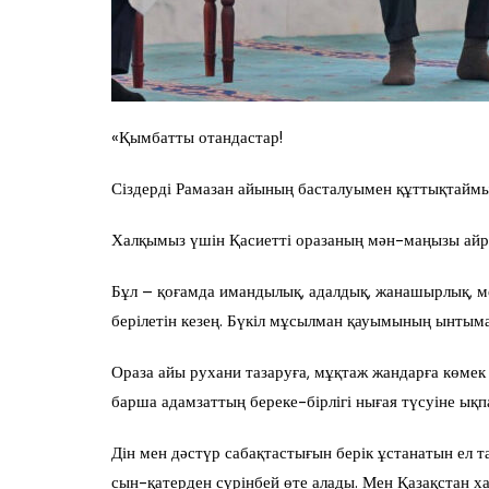
«Қымбатты отандастар!
Сіздерді Рамазан айының басталуымен құттықтаймы
Халқымыз үшін Қасиетті оразаның мән-маңызы ай
Бұл – қоғамда имандылық, адалдық, жанашырлық, м
берілетін кезең. Бүкіл мұсылман қауымының ынтымағ
Ораза айы рухани тазаруға, мұқ­таж жан­дарға көме
барша адам­зат­т­ың береке-бірлігі нығая түсуіне ықпа
Дін мен дәстүр сабақтастығын берік ұстанатын ел 
сын-қатерден сүрінбей өте алады. Мен Қазақстан ха