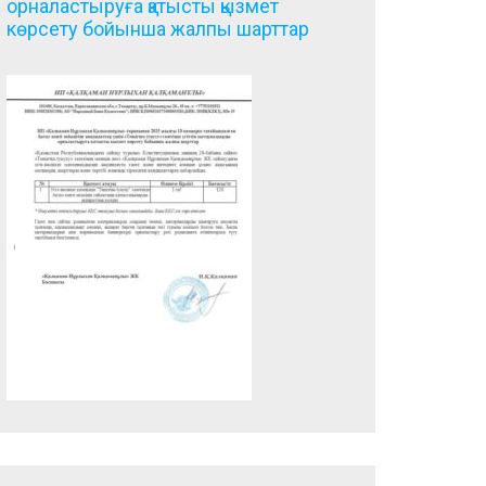
орналастыруға қатысты қызмет
көрсету бойынша жалпы шарттар