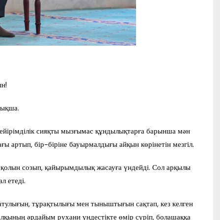
н!
рықша.
ейірімділік сияқты мызғы­мас құндылықтарға барынша мән
ы артып, бір-біріне бауырмалдығы айқын көрінетін мезгіл.
к қолын созып, қайырым­дылық жасауға үндейді. Сол арқылы
л етеді.
татулығын, тұрақтылығы мен тыныштығын сақтап, кез келген
л­қының әрдайым рухани үндестікте өмір сүріп, болашаққа