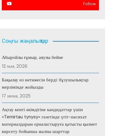
Follow
Соңғы жаңалықтар
Абыройлы ғұмыр, аяулы бейне
12 мая, 2026
Бақылау өз нәтижесін берді: бұзушылықтар
мерзімінде жойылды
17 июня, 2025
Ақтау кенті әкімдігіне кандидаттар үшін
«Temirtau tynysy» газетінде үгіт-насихат
материалдарын орналастыруға қатысты қызмет
көрсету бойынша жалпы шарттар