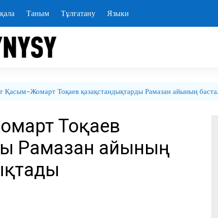
қала
Таным
Тұлғатану
Языки
т Қасым-Жомарт Тоқаев қазақстандықтарды Рамазан айының баст
Жомарт Тоқаев
ды Рамазан айының
ықтады