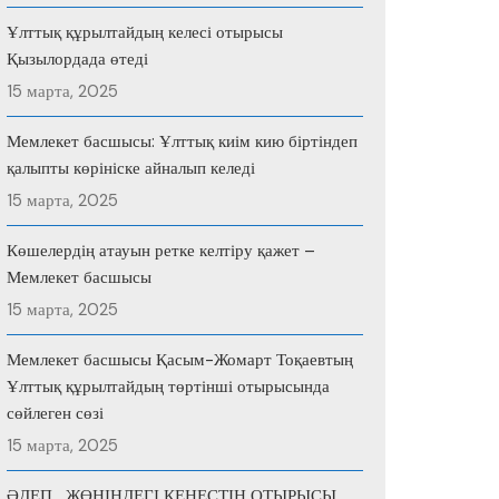
Ұлттық құрылтайдың келесі отырысы
Қызылордада өтеді
15 марта, 2025
Мемлекет басшысы: Ұлттық киім кию біртіндеп
қалыпты көрініске айналып келеді
15 марта, 2025
Көшелердің атауын ретке келтіру қажет –
Мемлекет басшысы
15 марта, 2025
Мемлекет басшысы Қасым-Жомарт Тоқаевтың
Ұлттық құрылтайдың төртінші отырысында
сөйлеген сөзі
15 марта, 2025
ӘДЕП ЖӨНІНДЕГІ КЕҢЕСТІҢ ОТЫРЫСЫ